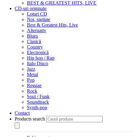
BEST & GREATEST HITS, LIVE
CD-uri originale
Loturi CD
Noi, sigilate
Best & Greatest Hits, Live
Alternativ
Blues
Clasică
Country
Electronică
Hip hop / Rap
Italo Disco
Jazz
Metal
Pop
Reggae
Rock
Soul / Funk
Soundtrack
Synth-pop
Contact
Products search