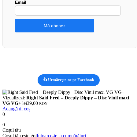
Email
👍 Urmărește-ne pe Facebook
Vizualizezi:
Right Said Fred – Deeply Dippy – Disc Vinil maxi
VG VG+
lei
39,00
RON
Adaugă în coș
0
0
Coșul tău
Coșul tău este gol
Întoarce-te la cumpărături