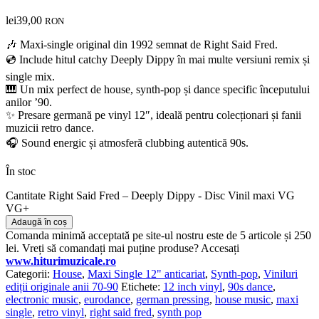
lei
39,00
RON
🎶 Maxi-single original din 1992 semnat de
Right Said Fred
.
💿 Include hitul catchy
Deeply Dippy
în mai multe versiuni remix și
single mix.
🎹 Un mix perfect de house, synth-pop și dance specific începutului
anilor ’90.
✨ Presare germană pe vinyl 12″, ideală pentru colecționari și fanii
muzicii retro dance.
🎧 Sound energic și atmosferă clubbing autentică 90s.
În stoc
Cantitate Right Said Fred – Deeply Dippy - Disc Vinil maxi VG
VG+
Adaugă în coș
Comanda minimă acceptată pe site-ul nostru este de 5 articole și 250
lei. Vreți să comandați mai puține produse? Accesați
www.hiturimuzicale.ro
Categorii:
House
,
Maxi Single 12" anticariat
,
Synth-pop
,
Viniluri
ediții originale anii 70-90
Etichete:
12 inch vinyl
,
90s dance
,
electronic music
,
eurodance
,
german pressing
,
house music
,
maxi
single
,
retro vinyl
,
right said fred
,
synth pop