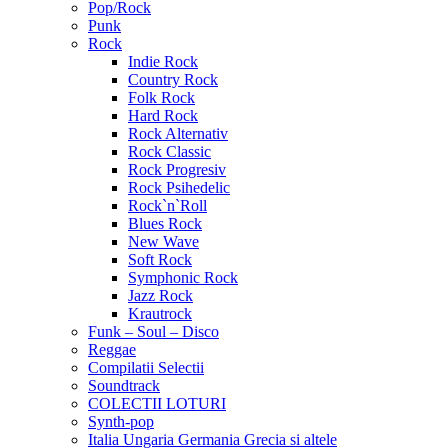
Pop/Rock
Punk
Rock
Indie Rock
Country Rock
Folk Rock
Hard Rock
Rock Alternativ
Rock Classic
Rock Progresiv
Rock Psihedelic
Rock`n`Roll
Blues Rock
New Wave
Soft Rock
Symphonic Rock
Jazz Rock
Krautrock
Funk – Soul – Disco
Reggae
Compilatii Selectii
Soundtrack
COLECTII LOTURI
Synth-pop
Italia Ungaria Germania Grecia si altele