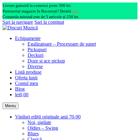
Livrare gratuită la comenzi peste 500 lei.
Parteneriat magazin în București! Detalii
aici
.
Comanda minimă este de 5 articole și 250 lei.
Sari la navigare
Sari la conținut
Echipamente
Egalizatoare – Procesoare de sunet
Pickupuri
Deckuri
Doze si ace pickup
Diverse
Listă produse
Oferta lunii
Contul meu
Blog
lei0,00
Meniu
Viniluri ediții originale anii 70-90
Noi, sigilate
Oldies – Swing
Blues
Clasică