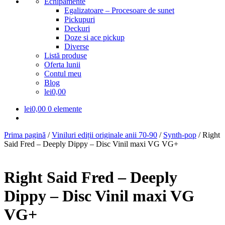
Echipamente
Egalizatoare – Procesoare de sunet
Pickupuri
Deckuri
Doze si ace pickup
Diverse
Listă produse
Oferta lunii
Contul meu
Blog
lei0,00
lei
0,00
0 elemente
Prima pagină
/
Viniluri ediții originale anii 70-90
/
Synth-pop
/
Right
Said Fred – Deeply Dippy – Disc Vinil maxi VG VG+
Right Said Fred – Deeply
Dippy – Disc Vinil maxi VG
VG+