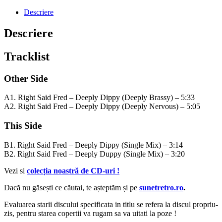
Descriere
Descriere
Tracklist
Other Side
A1.
Right Said Fred
–
Deeply Dippy
(Deeply Brassy) – 5:33
A2.
Right Said Fred
–
Deeply Dippy
(Deeply Nervous) – 5:05
This Side
B1.
Right Said Fred
–
Deeply Dippy
(Single Mix) – 3:14
B2.
Right Said Fred
–
Deeply Duppy
(Single Mix) – 3:20
Vezi si
colecția noastră de CD-uri !
Dacă nu găsești ce căutai, te așteptăm și pe
sunetretro.ro
.
Evaluarea starii discului specificata in titlu se refera la discul propriu-
zis, pentru starea copertii va rugam sa va uitati la poze !