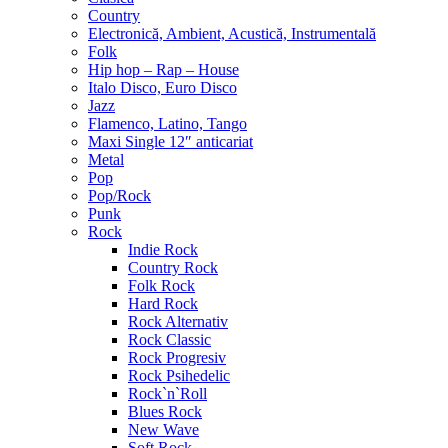
Country
Electronică, Ambient, Acustică, Instrumentală
Folk
Hip hop – Rap – House
Italo Disco, Euro Disco
Jazz
Flamenco, Latino, Tango
Maxi Single 12″ anticariat
Metal
Pop
Pop/Rock
Punk
Rock
Indie Rock
Country Rock
Folk Rock
Hard Rock
Rock Alternativ
Rock Classic
Rock Progresiv
Rock Psihedelic
Rock`n`Roll
Blues Rock
New Wave
Soft Rock