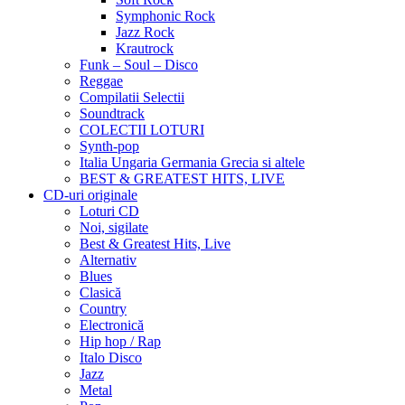
Symphonic Rock
Jazz Rock
Krautrock
Funk – Soul – Disco
Reggae
Compilatii Selectii
Soundtrack
COLECTII LOTURI
Synth-pop
Italia Ungaria Germania Grecia si altele
BEST & GREATEST HITS, LIVE
CD-uri originale
Loturi CD
Noi, sigilate
Best & Greatest Hits, Live
Alternativ
Blues
Clasică
Country
Electronică
Hip hop / Rap
Italo Disco
Jazz
Metal