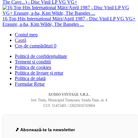
The Cave...) - Disc Vinil LP VG VG+
16 Top Hits International März/April 1987 - Disc Vinil LP VG VG+
Erasure, a-ha, Kim Wilde, The Bangles ...
Contul meu
Caută
Coș de cumpărături
0
Politică de confidențialitate
Termeni si conditii
Politica de cookies
Politica de livrare și retur
Politica de plată
Formular Retur
AUDIO VINTAGE S.R.L.
Jud. Timiș, Municipiul Timișoara, Strada Titan, nr. 4
CUI: 51415401 / J2025016743004
🎵 Abonează-te la newsletter