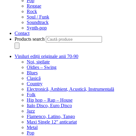
Pop
Reggae
Rock
Soul / Funk
Soundtrack
Synth-pop
Contact
Products search
Viniluri ediții originale anii 70-90
Noi, sigilate
Oldies – Swing
Blues
Clasică
Country
Electronică, Ambient, Acustică, Instrumentală
Folk
Hip hop – Rap – House
Italo Disco, Euro Disco
Jazz
Flamenco, Latino, Tango
Maxi Single 12″ anticariat
Metal
Pop