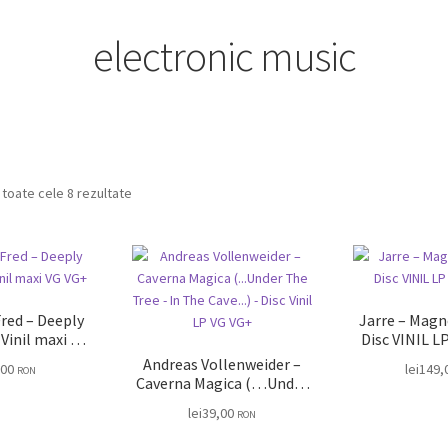
electronic music
 toate cele 8 rezultate
Fred – Deeply
Jarre ‎– Magn
Disc VINIL L
G+
Andreas Vollenweider –
,00
lei
149,
RON
Caverna Magica (…Under
The Tree – In The Cave…)
lei
39,00
RON
– Disc Vinil LP VG VG+