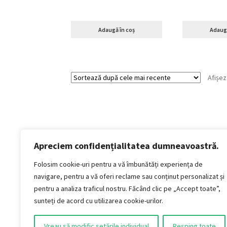
Adaugă în coș
Adaugă
Afișez
Apreciem confidențialitatea dumneavoastră.
Politică de confidențialitate
Termeni si conditii
Folosim cookie-uri pentru a vă îmbunătăți experiența de
Politica de cookies
navigare, pentru a vă oferi reclame sau conținut personalizat și
Politica de livrare și retur
pentru a analiza traficul nostru. Făcând clic pe „Accept toate”,
Politica de plată
sunteți de acord cu utilizarea cookie-urilor.
Formular Retur
Vreau să modific setările individual
Resping toate