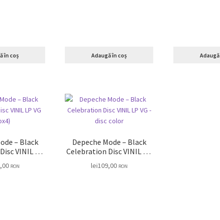
 în coș
Adaugă în coș
Adaugă 
ode – Black
Depeche Mode – Black
P
Celebration Disc VINIL LP
box4)
VG – disc color
,00
lei
109,00
RON
RON