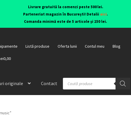
Livrare gratuită la comenzi peste 500 lei.
Parteneriat magazin în București! Detalii
aici
.
Comanda minimă este de 5 articole și 250 lei.
hipamente
Listă produse
Oferta lunii
Contul meu
Blog
lei0,00
ri originale
Contact
 music”