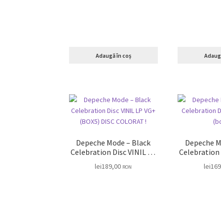
Adaugă în coș
Adaugă
Depeche Mode – Black
Depeche M
Celebration Disc VINIL LP
Celebration Disc VINIL L
VG+ (BOX5) DISC
VG (
lei
189,00
lei
169
RON
COLORAT !