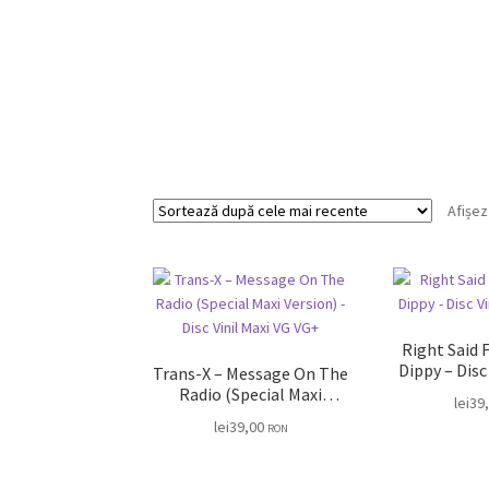
Afișez
Right Said 
Dippy – Disc Vinil maxi VG
Trans-X – Message On The
V
Radio (Special Maxi
lei
39
Version) – Disc Vinil Maxi
lei
39,00
RON
VG VG+