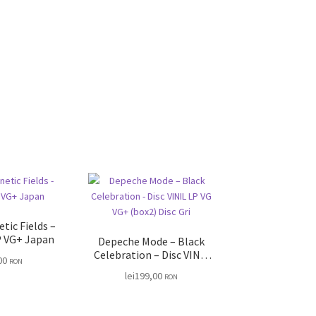
etic Fields –
P VG+ Japan
Depeche Mode – Black
Celebration – Disc VINIL
00
RON
LP VG VG+ (box2) Disc Gri
lei
199,00
RON