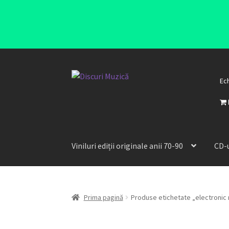
Ec
Viniluri ediții originale anii 70-90
CD-u
Prima pagină
Produse etichetate „electronic