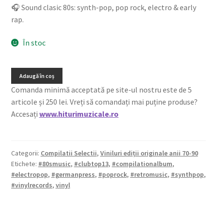
🎧 Sound clasic 80s: synth-pop, pop rock, electro & early
rap.
În stoc
Adaugă în coș
Comanda minimă acceptată pe site-ul nostru este de 5
articole și 250 lei. Vreți să comandați mai puține produse?
Accesați
www.hiturimuzicale.ro
Categorii:
Compilatii Selectii
,
Viniluri ediții originale anii 70-90
Etichete:
#80smusic
,
#clubtop13
,
#compilationalbum
,
#electropop
,
#germanpress
,
#poprock
,
#retromusic
,
#synthpop
,
#vinylrecords
,
vinyl