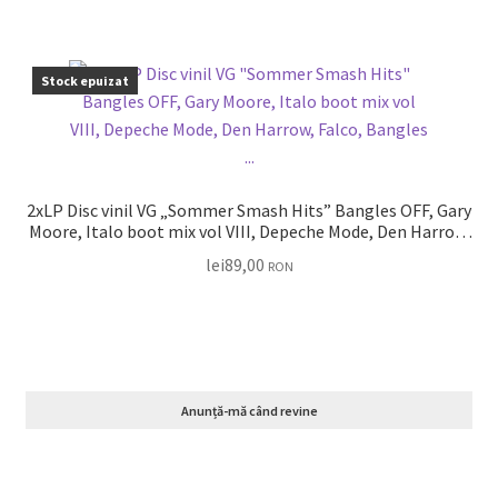
Stock epuizat
2xLP Disc vinil VG „Sommer Smash Hits” Bangles OFF, Gary
Moore, Italo boot mix vol VIII, Depeche Mode, Den Harrow,
Falco, Bangles …
lei
89,00
RON
Anunță-mă când revine