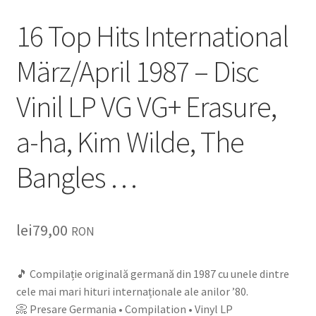
Echipamente
16 Top Hits International
Listă produse
März/April 1987 – Disc
Oferta lunii
Vinil LP VG VG+ Erasure,
Contul meu
a-ha, Kim Wilde, The
Blog
Bangles …
lei0,00
lei
79,00
RON
🎵 Compilație originală germană din 1987 cu unele dintre
cele mai mari hituri internaționale ale anilor ’80.
📀 Presare Germania • Compilation • Vinyl LP