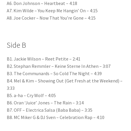
A6.
Don Johnson
–
Heartbeat
– 4:18
A7.
Kim Wilde
–
You Keep Me Hangin’ On
– 4:15
A8.
Joe Cocker
–
Now That You’re Gone
– 4:15
Side B
B1.
Jackie Wilson
–
Reet Petite
– 2:41
B2.
Stephan Remmler
–
Keine Sterne In Athen
– 3:07
B3.
The Communards
–
So Cold The Night
– 4:39
B4.
Mel & Kim
–
Showing Out (Get Fresh at the Weekend)
–
3:33
B5.
a-ha
–
Cry Wolf
– 4:05
B6.
Oran ‘Juice’ Jones
–
The Rain
– 3:14
B7.
OFF
–
Electrica Salsa (Baba Baba)
– 3:35
B8.
MC Miker G & DJ Sven
–
Celebration Rap
– 4:10