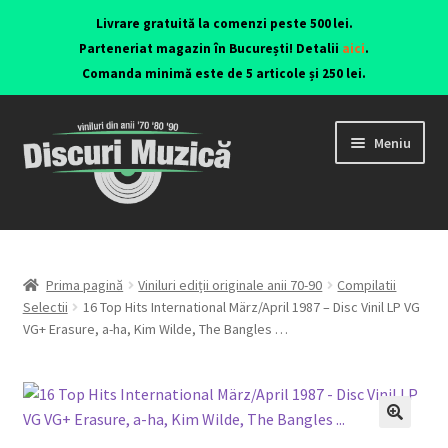
Livrare gratuită la comenzi peste 500 lei.
Parteneriat magazin în București! Detalii
aici
.
Comanda minimă este de 5 articole și 250 lei.
Meniu
Viniluri ediții originale anii 70-90
CD-uri originale
Prima pagină
Viniluri ediții originale anii 70-90
Compilatii
Selectii
16 Top Hits International März/April 1987 – Disc Vinil LP VG
VG+ Erasure, a-ha, Kim Wilde, The Bangles …
Contact
🔍