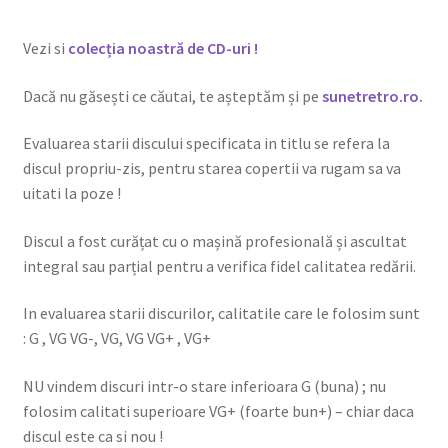
Vezi si
colecția noastră de CD-uri !
Dacă nu găsești ce căutai, te așteptăm și pe
sunetretro.ro
.
Evaluarea starii discului specificata in titlu se refera la
discul propriu-zis, pentru starea copertii va rugam sa va
uitati la poze !
Discul a fost curățat cu o mașină profesională și ascultat
integral sau parțial pentru a verifica fidel calitatea redării.
In evaluarea starii discurilor, calitatile care le folosim sunt
: G , VG VG-, VG, VG VG+ , VG+
NU vindem discuri intr-o stare inferioara G (buna) ; nu
folosim calitati superioare VG+ (foarte bun+) – chiar daca
discul este ca si nou !