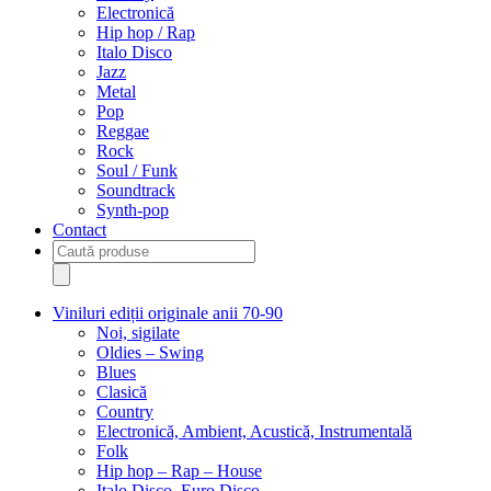
Electronică
Hip hop / Rap
Italo Disco
Jazz
Metal
Pop
Reggae
Rock
Soul / Funk
Soundtrack
Synth-pop
Contact
Products
search
Viniluri ediții originale anii 70-90
Noi, sigilate
Oldies – Swing
Blues
Clasică
Country
Electronică, Ambient, Acustică, Instrumentală
Folk
Hip hop – Rap – House
Italo Disco, Euro Disco