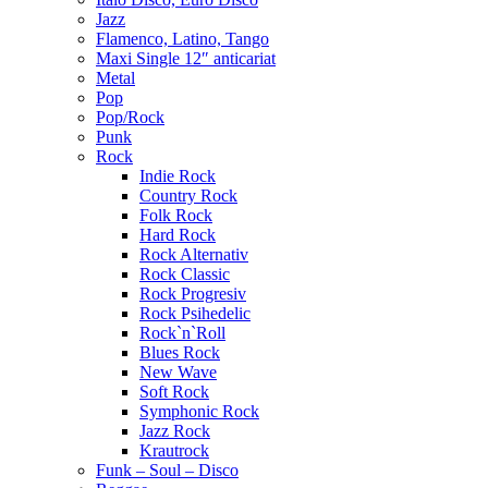
Jazz
Flamenco, Latino, Tango
Maxi Single 12″ anticariat
Metal
Pop
Pop/Rock
Punk
Rock
Indie Rock
Country Rock
Folk Rock
Hard Rock
Rock Alternativ
Rock Classic
Rock Progresiv
Rock Psihedelic
Rock`n`Roll
Blues Rock
New Wave
Soft Rock
Symphonic Rock
Jazz Rock
Krautrock
Funk – Soul – Disco