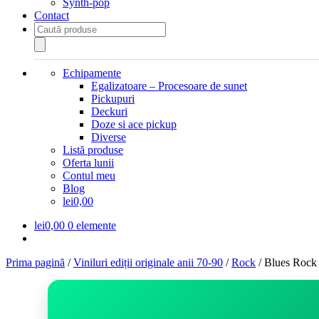
Synth-pop
Contact
Products
search
Echipamente
Egalizatoare – Procesoare de sunet
Pickupuri
Deckuri
Doze si ace pickup
Diverse
Listă produse
Oferta lunii
Contul meu
Blog
lei0,00
lei
0,00
0 elemente
Prima pagină
/
Viniluri ediții originale anii 70-90
/
Rock
/
Blues Rock