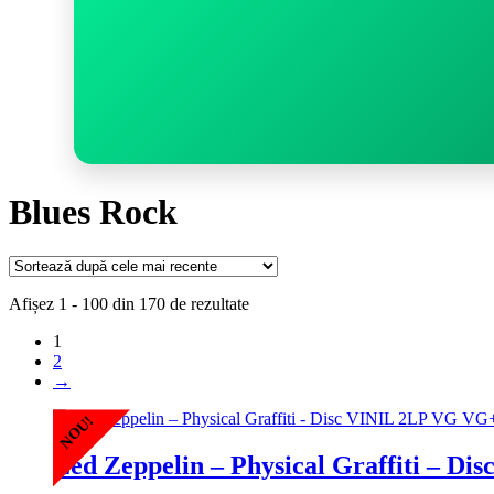
Blues Rock
Sortat
Afișez 1 - 100 din 170 de rezultate
după
1
cele
2
mai
→
recente
NOU!
Led Zeppelin – Physical Graffiti – D