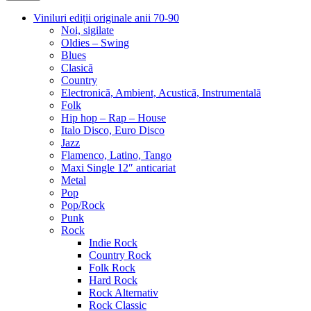
Viniluri ediții originale anii 70-90
Noi, sigilate
Oldies – Swing
Blues
Clasică
Country
Electronică, Ambient, Acustică, Instrumentală
Folk
Hip hop – Rap – House
Italo Disco, Euro Disco
Jazz
Flamenco, Latino, Tango
Maxi Single 12″ anticariat
Metal
Pop
Pop/Rock
Punk
Rock
Indie Rock
Country Rock
Folk Rock
Hard Rock
Rock Alternativ
Rock Classic