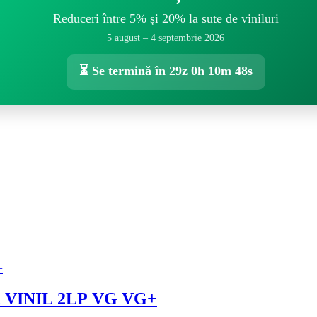
Reduceri între 5% și 20% la sute de viniluri
5 august – 4 septembrie 2026
⏳ Se termină în
29z 0h 10m 48s
isc VINIL 2LP VG VG+