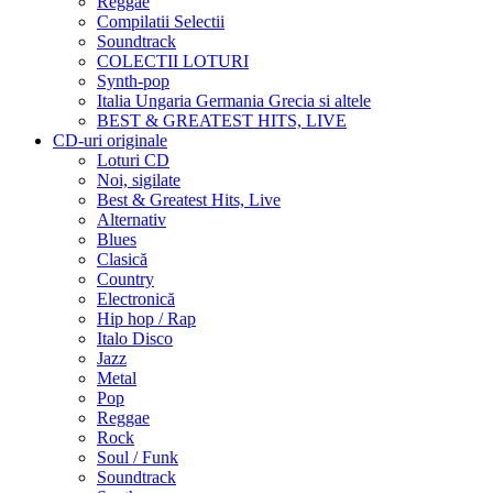
Reggae
Compilatii Selectii
Soundtrack
COLECTII LOTURI
Synth-pop
Italia Ungaria Germania Grecia si altele
BEST & GREATEST HITS, LIVE
CD-uri originale
Loturi CD
Noi, sigilate
Best & Greatest Hits, Live
Alternativ
Blues
Clasică
Country
Electronică
Hip hop / Rap
Italo Disco
Jazz
Metal
Pop
Reggae
Rock
Soul / Funk
Soundtrack