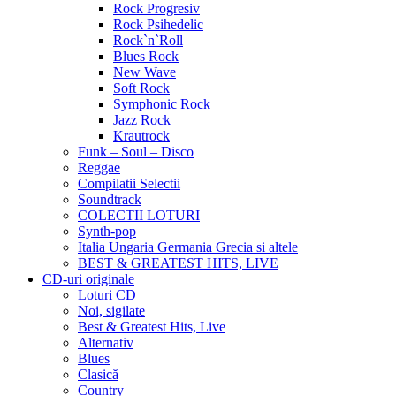
Rock Progresiv
Rock Psihedelic
Rock`n`Roll
Blues Rock
New Wave
Soft Rock
Symphonic Rock
Jazz Rock
Krautrock
Funk – Soul – Disco
Reggae
Compilatii Selectii
Soundtrack
COLECTII LOTURI
Synth-pop
Italia Ungaria Germania Grecia si altele
BEST & GREATEST HITS, LIVE
CD-uri originale
Loturi CD
Noi, sigilate
Best & Greatest Hits, Live
Alternativ
Blues
Clasică
Country