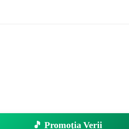
🎵 Promoția Verii