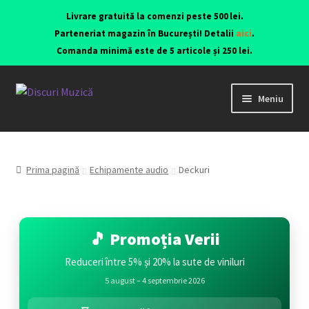
Livrare gratuită la comenzi peste 500 lei.
Parteneriat magazin în București! Detalii
aici
.
Comanda minimă este de 5 articole și 250 lei.
Meniu
Viniluri ediții originale anii 70-90
CD-uri originale
Prima pagină
Echipamente audio
Deckuri
Contact
🎵 Promoția Verii
Reduceri între 5% și 20% la sute de viniluri
5 august – 4 septembrie 2026
Echipamente