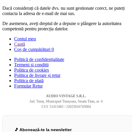
Dacă considerați că datele dvs. nu sunt gestionate corect, ne puteți
contacta la adresa de e-mail de mai sus.
De asemenea, aveți dreptul de a depune o plângere la autoritatea
competentă pentru protecția datelor.
Contul meu
Caută
Coș de cumpărături
0
Politică de confidențialitate
Termeni si conditii
Politica de cookies
Politica de livrare și retur
Politica de plată
Formular Retur
AUDIO VINTAGE S.R.L.
Jud. Timiș, Municipiul Timișoara, Strada Titan, nr. 4
CUI: 51415401 / J2025016743004
🎵 Abonează-te la newsletter