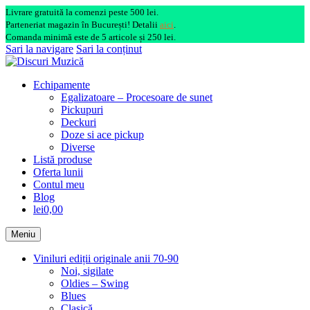
Livrare gratuită la comenzi peste 500 lei.
Parteneriat magazin în București! Detalii
aici
.
Comanda minimă este de 5 articole și 250 lei.
Sari la navigare
Sari la conținut
Echipamente
Egalizatoare – Procesoare de sunet
Pickupuri
Deckuri
Doze si ace pickup
Diverse
Listă produse
Oferta lunii
Contul meu
Blog
lei0,00
Meniu
Viniluri ediții originale anii 70-90
Noi, sigilate
Oldies – Swing
Blues
Clasică