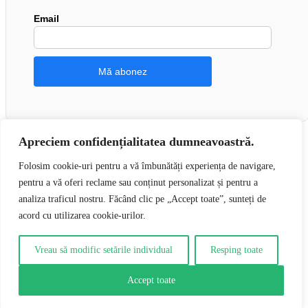
Email
Apreciem confidențialitatea dumneavoastră.
Folosim cookie-uri pentru a vă îmbunătăți experiența de navigare,
pentru a vă oferi reclame sau conținut personalizat și pentru a
👍 Urmărește-ne pe Facebook
analiza traficul nostru. Făcând clic pe „Accept toate”, sunteți de
acord cu utilizarea cookie-urilor.
0
0
Vreau să modific setările individual
Resping toate
Coșul tău
Coșul tău este gol
Întoarce-te la cumpărături
Accept toate
Continuă cumpărăturile