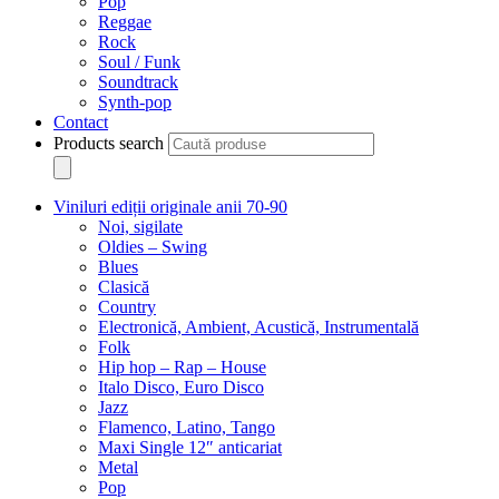
Pop
Reggae
Rock
Soul / Funk
Soundtrack
Synth-pop
Contact
Products search
Viniluri ediții originale anii 70-90
Noi, sigilate
Oldies – Swing
Blues
Clasică
Country
Electronică, Ambient, Acustică, Instrumentală
Folk
Hip hop – Rap – House
Italo Disco, Euro Disco
Jazz
Flamenco, Latino, Tango
Maxi Single 12″ anticariat
Metal
Pop