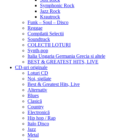
Symphonic Rock
Jazz Rock
Krautrock
Funk – Soul – Disco
Reggae
Compilatii Selectii
Soundtrack
COLECTII LOTURI
Synth-pop
Italia Ungaria Germania Grecia si altele
BEST & GREATEST HITS, LIVE
CD-uri originale
Loturi CD
Noi, sigilate
Best & Greatest Hits, Live
Alternativ
Blues
Clasică
Country
Electronică
Hip hop / Rap
Italo Disco
Jazz
Metal