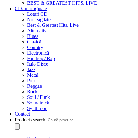
BEST & GREATEST HITS, LIVE
CD-uri originale
Loturi CD
Noi, sigilate
Best & Greatest Hits, Live
Alternativ
Blues
Clasică
Country
Electronică
Hip hop / Rap
Italo Disco
Jazz
Metal
Pop
Reggae
Rock
Soul / Funk
Soundtrack
Synth-pop
Contact
Products search