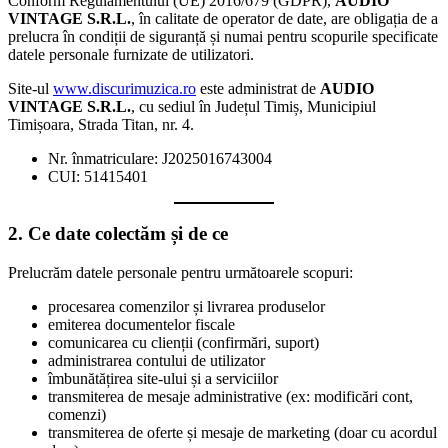
Conform Regulamentului (UE) 2016/679 (GDPR),
AUDIO
VINTAGE S.R.L.
, în calitate de operator de date, are obligația de a
prelucra în condiții de siguranță și numai pentru scopurile specificate
datele personale furnizate de utilizatori.
Site-ul
www.discurimuzica.ro
este administrat de
AUDIO
VINTAGE S.R.L.
, cu sediul în Județul Timiș, Municipiul
Timișoara, Strada Titan, nr. 4.
Nr. înmatriculare: J2025016743004
CUI: 51415401
2. Ce date colectăm și de ce
Prelucrăm datele personale pentru următoarele scopuri:
procesarea comenzilor și livrarea produselor
emiterea documentelor fiscale
comunicarea cu clienții (confirmări, suport)
administrarea contului de utilizator
îmbunătățirea site-ului și a serviciilor
transmiterea de mesaje administrative (ex: modificări cont,
comenzi)
transmiterea de oferte și mesaje de marketing (doar cu acordul