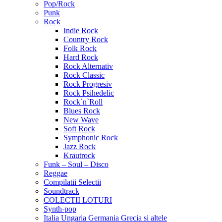
Pop/Rock
Punk
Rock
Indie Rock
Country Rock
Folk Rock
Hard Rock
Rock Alternativ
Rock Classic
Rock Progresiv
Rock Psihedelic
Rock`n`Roll
Blues Rock
New Wave
Soft Rock
Symphonic Rock
Jazz Rock
Krautrock
Funk – Soul – Disco
Reggae
Compilatii Selectii
Soundtrack
COLECTII LOTURI
Synth-pop
Italia Ungaria Germania Grecia si altele