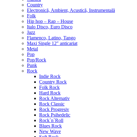
Country
Electronică, Ambient, Acustică, Instrumentală
Folk
Hip hop – Rap – House
Italo Disco, Euro Disco
Jazz
Flamenco, Latino, Tango
Maxi Single 12″ anticariat
Metal
Pop
Pop/Rock
Punk
Rock
Indie Rock
Country Rock
Folk Rock
Hard Rock
Rock Alternativ
Rock Classic
Rock Progresiv
Rock Psihedelic
Rock`n`Roll
Blues Rock
New Wave
Soft Rock