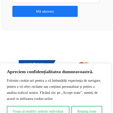
Apreciem confidențialitatea dumneavoastră.
Folosim cookie-uri pentru a vă îmbunătăți experiența de navigare,
👍 Urmărește-ne pe Facebook
pentru a vă oferi reclame sau conținut personalizat și pentru a
0
analiza traficul nostru. Făcând clic pe „Accept toate”, sunteți de
acord cu utilizarea cookie-urilor.
0
Coșul tău
Coșul tău este gol
Întoarce-te la cumpărături
Vreau să modific setările individual
Resping toate