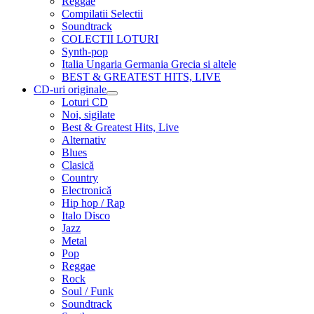
Reggae
Compilatii Selectii
Soundtrack
COLECTII LOTURI
Synth-pop
Italia Ungaria Germania Grecia si altele
BEST & GREATEST HITS, LIVE
CD-uri originale
Extinde
Loturi CD
meniul
Noi, sigilate
copil
Best & Greatest Hits, Live
Alternativ
Blues
Clasică
Country
Electronică
Hip hop / Rap
Italo Disco
Jazz
Metal
Pop
Reggae
Rock
Soul / Funk
Soundtrack