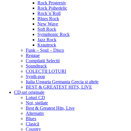
Rock Progresiv
Rock Psihedelic
Rock`n`Roll
Blues Rock
New Wave
Soft Rock
Symphonic Rock
Jazz Rock
Krautrock
Funk – Soul – Disco
Reggae
Compilatii Selectii
Soundtrack
COLECTII LOTURI
Synth-pop
Italia Ungaria Germania Grecia si altele
BEST & GREATEST HITS, LIVE
CD-uri originale
Loturi CD
Noi, sigilate
Best & Greatest Hits, Live
Alternativ
Blues
Clasică
Country