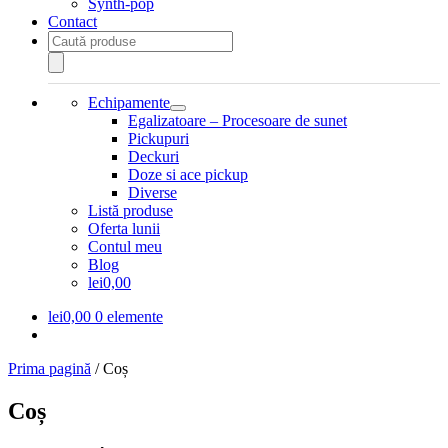
Synth-pop
Contact
Products
search
Echipamente
Extinde
Egalizatoare – Procesoare de sunet
meniul
Pickupuri
copil
Deckuri
Doze si ace pickup
Diverse
Listă produse
Oferta lunii
Contul meu
Blog
lei0,00
lei
0,00
0 elemente
Prima pagină
/
Coș
Coș