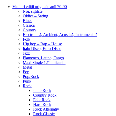
Viniluri ediții originale anii 70-90
Noi, sigilate
Oldies – Swing
Blues
Clasică
Country
Electronică, Ambient, Acustică, Instrumentală
Folk
Hip hop – Rap – House
Italo Disco, Euro Disco
Jazz
Flamenco, Latino, Tango
Maxi Single 12″ anticariat
Metal
Pop
Pop/Rock
Punk
Rock
Indie Rock
Country Rock
Folk Rock
Hard Rock
Rock Alternativ
Rock Classic