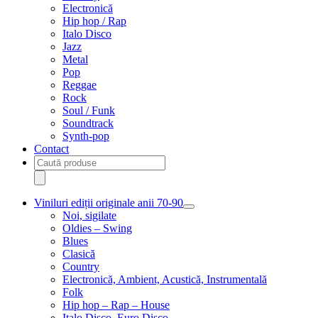
Electronică
Hip hop / Rap
Italo Disco
Jazz
Metal
Pop
Reggae
Rock
Soul / Funk
Soundtrack
Synth-pop
Contact
Products
search
Viniluri ediții originale anii 70-90
Extinde
Noi, sigilate
meniul
Oldies – Swing
copil
Blues
Clasică
Country
Electronică, Ambient, Acustică, Instrumentală
Folk
Hip hop – Rap – House
Italo Disco, Euro Disco