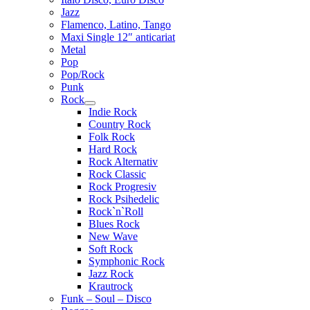
Jazz
Flamenco, Latino, Tango
Maxi Single 12″ anticariat
Metal
Pop
Pop/Rock
Punk
Rock
Extinde
Indie Rock
meniul
Country Rock
copil
Folk Rock
Hard Rock
Rock Alternativ
Rock Classic
Rock Progresiv
Rock Psihedelic
Rock`n`Roll
Blues Rock
New Wave
Soft Rock
Symphonic Rock
Jazz Rock
Krautrock
Funk – Soul – Disco