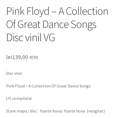
Listă produse
Pink Floyd – A Collection
Oferta lunii
Of Great Dance Songs
Contul meu
Disc vinil VG
Blog
lei
139,00
RON
lei0,00
Disc vinil
Pink Floyd – A Collection Of Great Dance Songs
LP, compilatie
Stare mapa / disc : foarte buna/ foarte buna (resigilat)