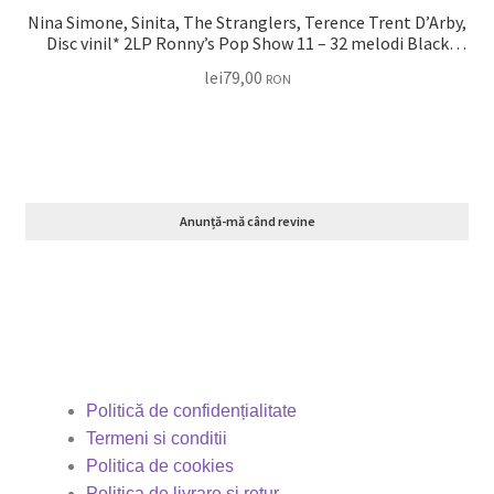
Nina Simone, Sinita, The Stranglers, Terence Trent D’Arby,
Disc vinil* 2LP Ronny’s Pop Show 11 – 32 melodi Black
Samanta fox, Neu Order, Sinead O’Connor, Sandra
lei
79,00
RON
Anunță-mă când revine
Politică de confidențialitate
Termeni si conditii
Politica de cookies
Politica de livrare și retur