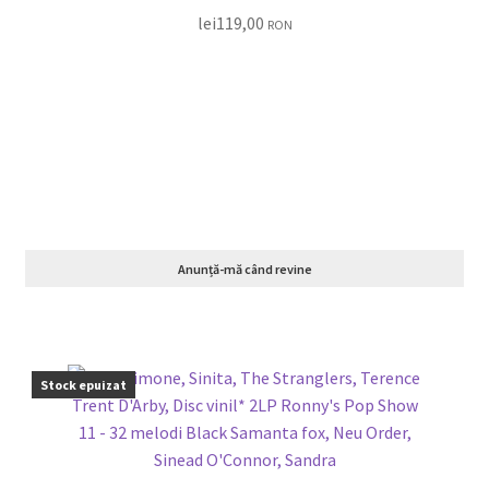
lei
119,00
RON
Anunță-mă când revine
Stock epuizat