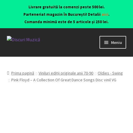
Livrare gratuită la comenzi peste 500 lei.
Parteneriat magazin în București! Detalii
aici
.
Comanda minimă este de 5 articole și 250 lei.
Meniu
Viniluri ediții originale anii 70-90
CD-uri originale
Prima pagină
Viniluri ediții originale anii 70-90
Oldies - Swing
Pink Floyd – A Collection Of Great Dance Songs Disc vinil VG
Contact
Echipamente