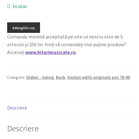
În stoc
Adaugă în coș
Comanda minimă acceptată pe site-ul nostru este de 5
articole și 250 lei. Vreți să comandați mai puține produse?
Accesați
www.hiturimuzicale.ro
Categorii:
Oldies - Swing
,
Rock
,
Viniluri ediții originale anii 70-90
Descriere
Descriere