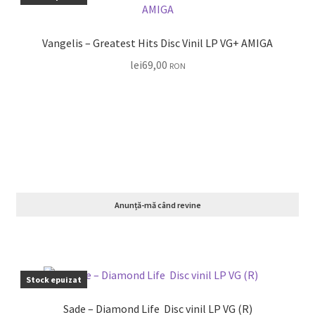
Vangelis – Greatest Hits Disc Vinil LP VG+ AMIGA
lei
69,00
RON
Anunță-mă când revine
Stock epuizat
Sade – Diamond Life Disc vinil LP VG (R)