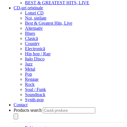
BEST & GREATEST HITS, LIVE
CD-uri originale
Loturi CD
Noi, sigilate
Best & Greatest Hits, Live
Alternativ
Blues
Clasică
Country
Electronică
Hip hop / Rap
Italo Disco
Jazz
Metal
Pop
Reggae
Rock
Soul / Funk
Soundtrack
Synth-pop
Contact
Products search