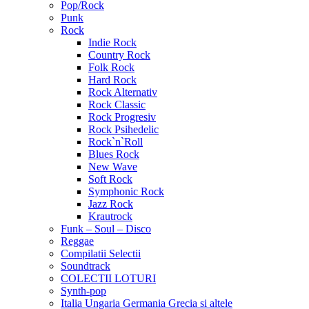
Pop/Rock
Punk
Rock
Indie Rock
Country Rock
Folk Rock
Hard Rock
Rock Alternativ
Rock Classic
Rock Progresiv
Rock Psihedelic
Rock`n`Roll
Blues Rock
New Wave
Soft Rock
Symphonic Rock
Jazz Rock
Krautrock
Funk – Soul – Disco
Reggae
Compilatii Selectii
Soundtrack
COLECTII LOTURI
Synth-pop
Italia Ungaria Germania Grecia si altele