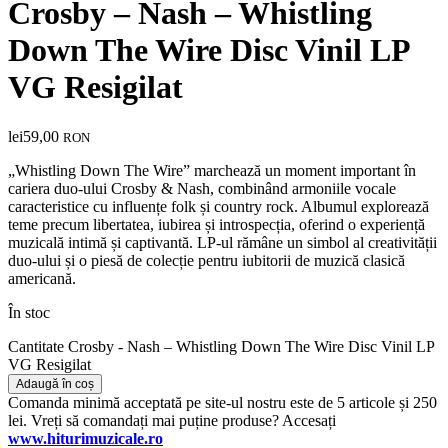
Crosby – Nash – Whistling
Down The Wire Disc Vinil LP
VG Resigilat
lei
59,00
RON
„Whistling Down The Wire” marchează un moment important în
cariera duo-ului
Crosby & Nash
, combinând armoniile vocale
caracteristice cu influențe folk și country rock. Albumul explorează
teme precum libertatea, iubirea și introspecția, oferind o experiență
muzicală intimă și captivantă. LP-ul rămâne un simbol al creativității
duo-ului și o piesă de colecție pentru iubitorii de muzică clasică
americană.
În stoc
Cantitate Crosby - Nash – Whistling Down The Wire Disc Vinil LP
VG Resigilat
Adaugă în coș
Comanda minimă acceptată pe site-ul nostru este de 5 articole și 250
lei. Vreți să comandați mai puține produse? Accesați
www.hiturimuzicale.ro