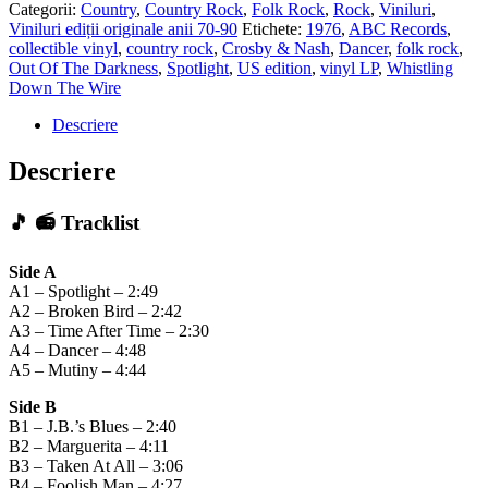
Categorii:
Country
,
Country Rock
,
Folk Rock
,
Rock
,
Viniluri
,
Viniluri ediții originale anii 70-90
Etichete:
1976
,
ABC Records
,
collectible vinyl
,
country rock
,
Crosby & Nash
,
Dancer
,
folk rock
,
Out Of The Darkness
,
Spotlight
,
US edition
,
vinyl LP
,
Whistling
Down The Wire
Descriere
Descriere
🎵 📻 Tracklist
Side A
A1 – Spotlight – 2:49
A2 – Broken Bird – 2:42
A3 – Time After Time – 2:30
A4 – Dancer – 4:48
A5 – Mutiny – 4:44
Side B
B1 – J.B.’s Blues – 2:40
B2 – Marguerita – 4:11
B3 – Taken At All – 3:06
B4 – Foolish Man – 4:27