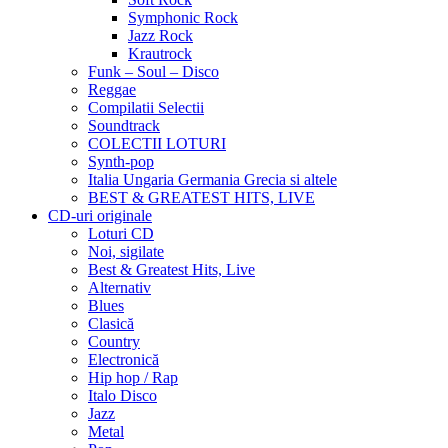
Symphonic Rock
Jazz Rock
Krautrock
Funk – Soul – Disco
Reggae
Compilatii Selectii
Soundtrack
COLECTII LOTURI
Synth-pop
Italia Ungaria Germania Grecia si altele
BEST & GREATEST HITS, LIVE
CD-uri originale
Loturi CD
Noi, sigilate
Best & Greatest Hits, Live
Alternativ
Blues
Clasică
Country
Electronică
Hip hop / Rap
Italo Disco
Jazz
Metal