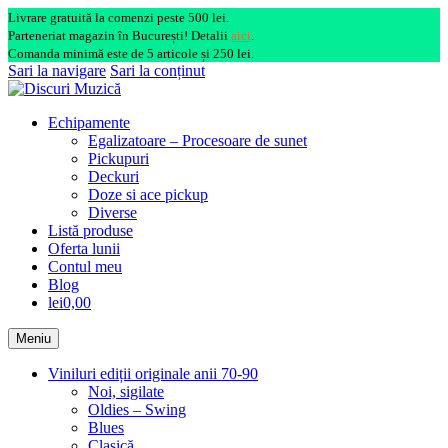
Livrare gratuită la comenzi peste 500 lei.
Parteneriat magazin în București! Detalii
aici
.
Comanda minimă este de 5 articole și 250 lei.
Sari la navigare
Sari la conținut
Echipamente
Egalizatoare – Procesoare de sunet
Pickupuri
Deckuri
Doze si ace pickup
Diverse
Listă produse
Oferta lunii
Contul meu
Blog
lei0,00
Meniu
Viniluri ediții originale anii 70-90
Noi, sigilate
Oldies – Swing
Blues
Clasică