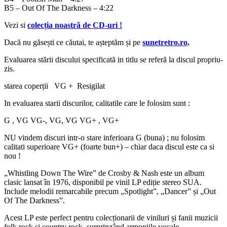
B5 – Out Of The Darkness – 4:22
Vezi si
colecția noastră de CD-uri !
Dacă nu găsești ce căutai, te așteptăm și pe
sunetretro.ro
.
Evaluarea stării discului specificată in titlu se referă la discul propriu-
zis.
starea coperții VG + Resigilat
In evaluarea starii discurilor, calitatile care le folosim sunt :
G , VG VG-, VG, VG VG+ , VG+
NU vindem discuri intr-o stare inferioara G (buna) ; nu folosim
calitati superioare VG+ (foarte bun+) – chiar daca discul este ca si
nou !
„Whistling Down The Wire” de
Crosby & Nash
este un album
clasic lansat în 1976, disponibil pe vinil LP ediție stereo SUA.
Include melodii remarcabile precum „Spotlight”, „Dancer” și „Out
Of The Darkness”.
Acest LP este perfect pentru colecționarii de viniluri și fanii muzicii
folk rock și country rock, surprinzând armoniile vocale