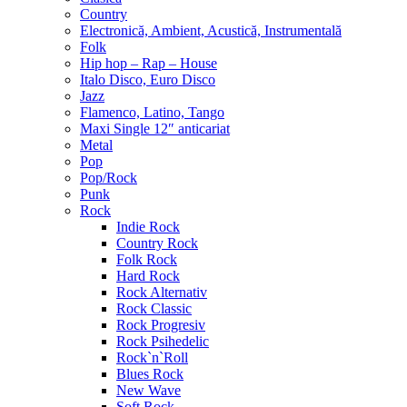
Country
Electronică, Ambient, Acustică, Instrumentală
Folk
Hip hop – Rap – House
Italo Disco, Euro Disco
Jazz
Flamenco, Latino, Tango
Maxi Single 12″ anticariat
Metal
Pop
Pop/Rock
Punk
Rock
Indie Rock
Country Rock
Folk Rock
Hard Rock
Rock Alternativ
Rock Classic
Rock Progresiv
Rock Psihedelic
Rock`n`Roll
Blues Rock
New Wave
Soft Rock