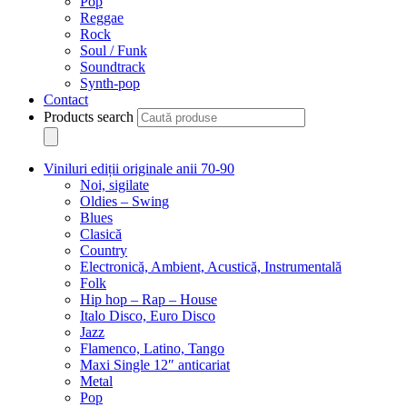
Pop
Reggae
Rock
Soul / Funk
Soundtrack
Synth-pop
Contact
Products search
Viniluri ediții originale anii 70-90
Noi, sigilate
Oldies – Swing
Blues
Clasică
Country
Electronică, Ambient, Acustică, Instrumentală
Folk
Hip hop – Rap – House
Italo Disco, Euro Disco
Jazz
Flamenco, Latino, Tango
Maxi Single 12″ anticariat
Metal
Pop