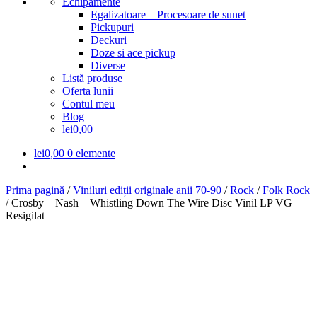
Echipamente
Egalizatoare – Procesoare de sunet
Pickupuri
Deckuri
Doze si ace pickup
Diverse
Listă produse
Oferta lunii
Contul meu
Blog
lei0,00
lei
0,00
0 elemente
Prima pagină
/
Viniluri ediții originale anii 70-90
/
Rock
/
Folk Rock
/
Crosby – Nash – Whistling Down The Wire Disc Vinil LP VG
Resigilat