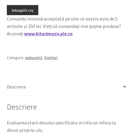
Adaugă în coș
Comanda minimă acceptată pe site-ul nostru este de 5
articole și 250 lei. Vreți să comandați mai puține produse?
Accesați
www.hiturimuzicale.ro
Categorii:
reduceri1
,
Viniluri
Descriere
Descriere
Evaluarea starii discului specificata in titlu se refera la
discul propriu-zis,