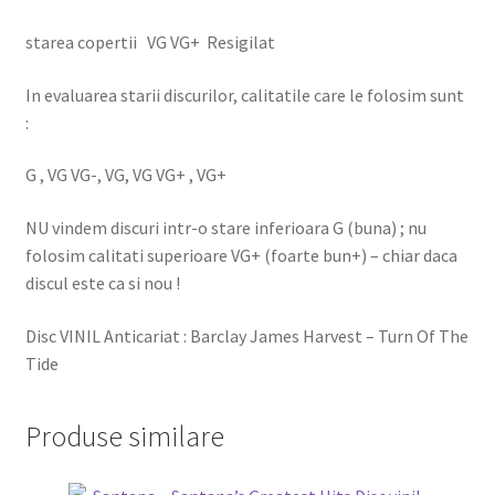
starea copertii VG VG+ Resigilat
In evaluarea starii discurilor, calitatile care le folosim sunt
:
G , VG VG-, VG, VG VG+ , VG+
NU vindem discuri intr-o stare inferioara G (buna) ; nu
folosim calitati superioare VG+ (foarte bun+) – chiar daca
discul este ca si nou !
Disc VINIL Anticariat : Barclay James Harvest – Turn Of The
Tide
Produse similare