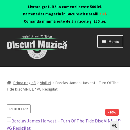
Livrare gratuită la comenzi peste 500 lei.
Parteneriat magazin în București! Detalii
aici
.
Comanda minimă este de 5 articole și 250 lei.
Meniu
Viniluri ediții originale anii 70-90
CD-uri originale
Prima pagină
Viniluri
Barclay James Harvest – Turn Of The
Tide Disc VINIL LP VG Resigilat
Contact
REDUCERI!
-20%