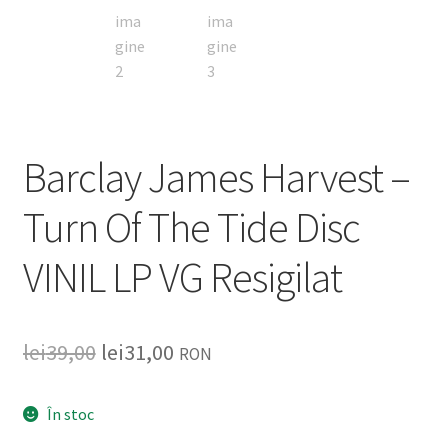
Barclay James Harvest –
Turn Of The Tide Disc
VINIL LP VG Resigilat
lei
39,00
lei
31,00
RON
În stoc