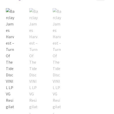
Echipamente
🔍
Listă produse
Oferta lunii
Contul meu
Blog
lei0,00