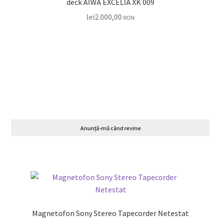
deck AIWA EXCELIA XK 009
lei
2.000,00
RON
Anunță-mă când revine
Magnetofon Sony Stereo Tapecorder Netestat