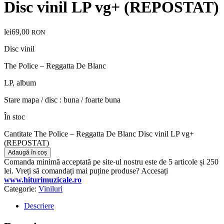
Disc vinil LP vg+ (REPOSTAT)
lei
69,00
RON
Disc vinil
The Police – Reggatta De Blanc
LP, album
Stare mapa / disc : buna / foarte buna
În stoc
Cantitate The Police – Reggatta De Blanc Disc vinil LP vg+
(REPOSTAT)
Adaugă în coș
Comanda minimă acceptată pe site-ul nostru este de 5 articole și 250
lei. Vreți să comandați mai puține produse? Accesați
www.hiturimuzicale.ro
Categorie:
Viniluri
Descriere