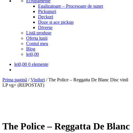
Echipamente
Egalizatoare – Procesoare de sunet
Pickupuri
Deckuri
Doze si ace pickup
Diverse
Listă produse
Oferta lunii
Contul meu
Blog
lei0,00
lei
0,00
0 elemente
Prima pagină
/
Viniluri
/
The Police – Reggatta De Blanc Disc vinil
LP vg+ (REPOSTAT)
The Police – Reggatta De Blanc