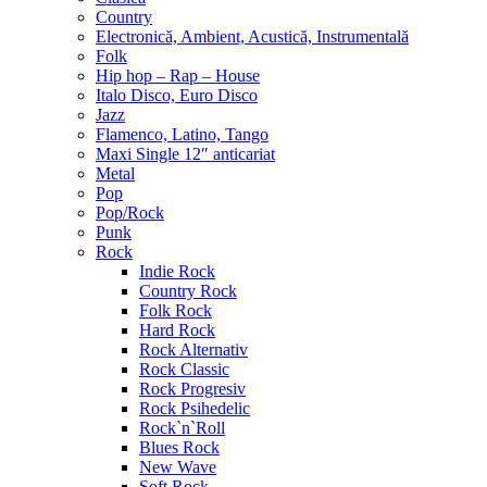
Country
Electronică, Ambient, Acustică, Instrumentală
Folk
Hip hop – Rap – House
Italo Disco, Euro Disco
Jazz
Flamenco, Latino, Tango
Maxi Single 12″ anticariat
Metal
Pop
Pop/Rock
Punk
Rock
Indie Rock
Country Rock
Folk Rock
Hard Rock
Rock Alternativ
Rock Classic
Rock Progresiv
Rock Psihedelic
Rock`n`Roll
Blues Rock
New Wave
Soft Rock