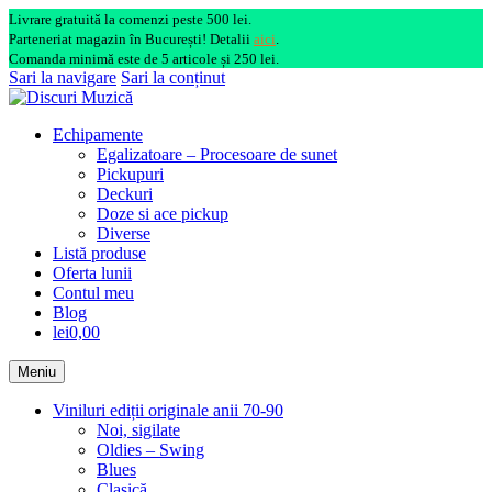
Livrare gratuită la comenzi peste 500 lei.
Parteneriat magazin în București! Detalii
aici
.
Comanda minimă este de 5 articole și 250 lei.
Sari la navigare
Sari la conținut
Echipamente
Egalizatoare – Procesoare de sunet
Pickupuri
Deckuri
Doze si ace pickup
Diverse
Listă produse
Oferta lunii
Contul meu
Blog
lei0,00
Meniu
Viniluri ediții originale anii 70-90
Noi, sigilate
Oldies – Swing
Blues
Clasică