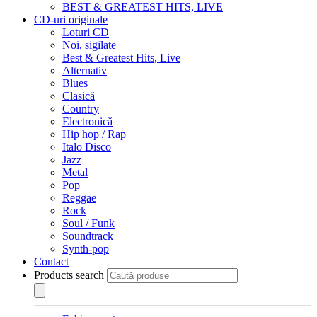
BEST & GREATEST HITS, LIVE
CD-uri originale
Loturi CD
Noi, sigilate
Best & Greatest Hits, Live
Alternativ
Blues
Clasică
Country
Electronică
Hip hop / Rap
Italo Disco
Jazz
Metal
Pop
Reggae
Rock
Soul / Funk
Soundtrack
Synth-pop
Contact
Products search