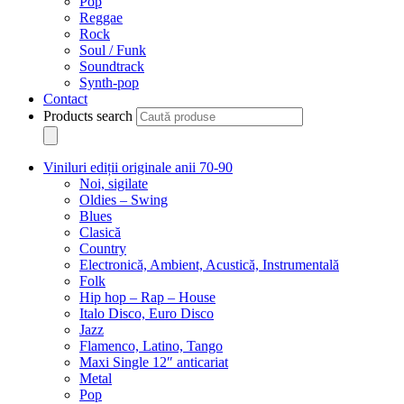
Pop
Reggae
Rock
Soul / Funk
Soundtrack
Synth-pop
Contact
Products search
Viniluri ediții originale anii 70-90
Noi, sigilate
Oldies – Swing
Blues
Clasică
Country
Electronică, Ambient, Acustică, Instrumentală
Folk
Hip hop – Rap – House
Italo Disco, Euro Disco
Jazz
Flamenco, Latino, Tango
Maxi Single 12″ anticariat
Metal
Pop