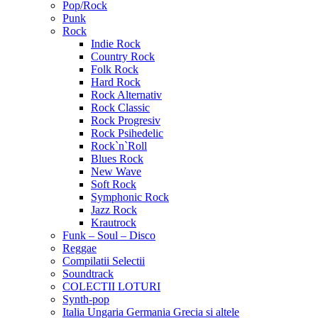
Pop/Rock
Punk
Rock
Indie Rock
Country Rock
Folk Rock
Hard Rock
Rock Alternativ
Rock Classic
Rock Progresiv
Rock Psihedelic
Rock`n`Roll
Blues Rock
New Wave
Soft Rock
Symphonic Rock
Jazz Rock
Krautrock
Funk – Soul – Disco
Reggae
Compilatii Selectii
Soundtrack
COLECTII LOTURI
Synth-pop
Italia Ungaria Germania Grecia si altele