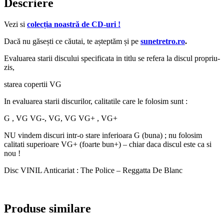
Descriere
Vezi si
colecția noastră de CD-uri !
Dacă nu găsești ce căutai, te așteptăm și pe
sunetretro.ro
.
Evaluarea starii discului specificata in titlu se refera la discul propriu-
zis,
starea copertii VG
In evaluarea starii discurilor, calitatile care le folosim sunt :
G , VG VG-, VG, VG VG+ , VG+
NU vindem discuri intr-o stare inferioara G (buna) ; nu folosim
calitati superioare VG+ (foarte bun+) – chiar daca discul este ca si
nou !
Disc VINIL Anticariat : The Police – Reggatta De Blanc
Produse similare