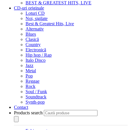
BEST & GREATEST HITS, LIVE
CD-uri originale
Loturi CD
Noi, sigilate
Best & Greatest Hits, Live
Alternativ
Blues
Clasică
Country
Electronică
Hip hop / Rap
Italo Disco
Jazz
Metal
Pop
Reggae
Rock
Soul / Funk
Soundtrack
Synth-pop
Contact
Products search