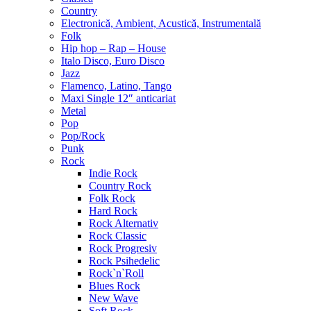
Country
Electronică, Ambient, Acustică, Instrumentală
Folk
Hip hop – Rap – House
Italo Disco, Euro Disco
Jazz
Flamenco, Latino, Tango
Maxi Single 12″ anticariat
Metal
Pop
Pop/Rock
Punk
Rock
Indie Rock
Country Rock
Folk Rock
Hard Rock
Rock Alternativ
Rock Classic
Rock Progresiv
Rock Psihedelic
Rock`n`Roll
Blues Rock
New Wave
Soft Rock