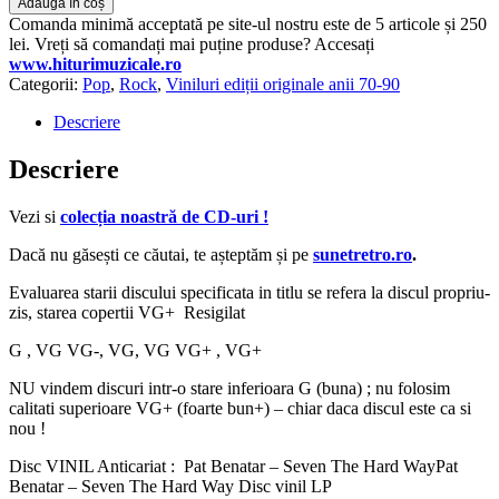
Adaugă în coș
Comanda minimă acceptată pe site-ul nostru este de 5 articole și 250
lei. Vreți să comandați mai puține produse? Accesați
www.hiturimuzicale.ro
Categorii:
Pop
,
Rock
,
Viniluri ediții originale anii 70-90
Descriere
Descriere
Vezi si
colecția noastră de CD-uri !
Dacă nu găsești ce căutai, te așteptăm și pe
sunetretro.ro
.
Evaluarea starii discului specificata in titlu se refera la discul propriu-
zis, starea copertii VG+ Resigilat
G , VG VG-, VG, VG VG+ , VG+
NU vindem discuri intr-o stare inferioara G (buna) ; nu folosim
calitati superioare VG+ (foarte bun+) – chiar daca discul este ca si
nou !
Disc VINIL Anticariat : Pat Benatar – Seven The Hard WayPat
Benatar – Seven The Hard Way Disc vinil LP