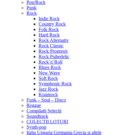
Pop/Rock
Punk
Rock
Indie Rock
Country Rock
Folk Rock
Hard Rock
Rock Alternativ
Rock Classic
Rock Progresiv
Rock Psihedelic
Rock`n`Roll
Blues Rock
New Wave
Soft Rock
Symphonic Rock
Jazz Rock
Krautrock
Funk – Soul – Disco
Reggae
Compilatii Selectii
Soundtrack
COLECTII LOTURI
Synth-pop
Italia Ungaria Germania Grecia si altele