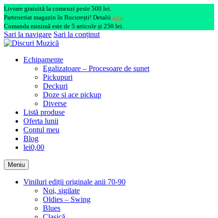
Livrare gratuită la comenzi peste 500 lei.
Parteneriat magazin în București! Detalii
aici
.
Comanda minimă este de 5 articole și 250 lei.
Sari la navigare
Sari la conținut
Echipamente
Egalizatoare – Procesoare de sunet
Pickupuri
Deckuri
Doze si ace pickup
Diverse
Listă produse
Oferta lunii
Contul meu
Blog
lei0,00
Meniu
Viniluri ediții originale anii 70-90
Noi, sigilate
Oldies – Swing
Blues
Clasică