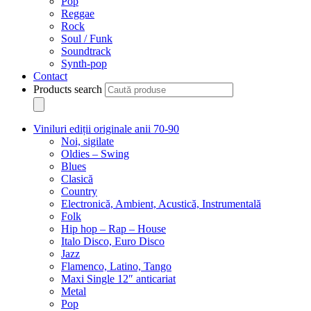
Pop
Reggae
Rock
Soul / Funk
Soundtrack
Synth-pop
Contact
Products search
Viniluri ediții originale anii 70-90
Noi, sigilate
Oldies – Swing
Blues
Clasică
Country
Electronică, Ambient, Acustică, Instrumentală
Folk
Hip hop – Rap – House
Italo Disco, Euro Disco
Jazz
Flamenco, Latino, Tango
Maxi Single 12″ anticariat
Metal
Pop