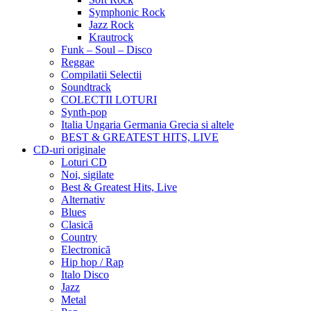
Symphonic Rock
Jazz Rock
Krautrock
Funk – Soul – Disco
Reggae
Compilatii Selectii
Soundtrack
COLECTII LOTURI
Synth-pop
Italia Ungaria Germania Grecia si altele
BEST & GREATEST HITS, LIVE
CD-uri originale
Loturi CD
Noi, sigilate
Best & Greatest Hits, Live
Alternativ
Blues
Clasică
Country
Electronică
Hip hop / Rap
Italo Disco
Jazz
Metal