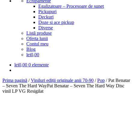
Echipamente
Egalizatoare – Procesoare de sunet
Pickupuri
Deckuri
Doze si ace pickup
Diverse
Listă produse
Oferta lunii
Contul meu
Blog
lei0,00
lei
0,00
0 elemente
Prima pagină
/
Viniluri ediții originale anii 70-90
/
Pop
/
Pat Benatar
– Seven The Hard WayPat Benatar – Seven The Hard Way Disc
vinil LP VG Resigilat