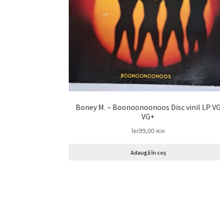
Boney M. – Boonoonoonoos Disc vinil LP VG
VG+
lei
99,00
RON
Adaugă în coș