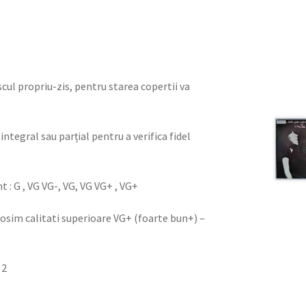
iscul propriu-zis, pentru starea copertii va
integral sau parțial pentru a verifica fidel
nt : G , VG VG-, VG, VG VG+ , VG+
olosim calitati superioare VG+ (foarte bun+) –
 2