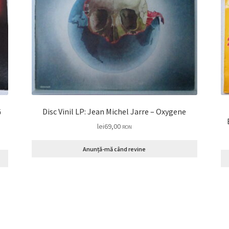
Disc Vinil LP: Jean Michel Jarre – Oxygene
lei
69,00
RON
VI
Anunță-mă când revine