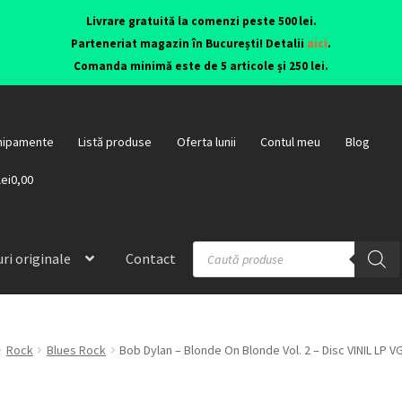
Livrare gratuită la comenzi peste 500 lei.
Parteneriat magazin în București! Detalii
aici
.
Comanda minimă este de 5 articole și 250 lei.
hipamente
Listă produse
Oferta lunii
Contul meu
Blog
lei0,00
ri originale
Contact
Rock
Blues Rock
Bob Dylan – Blonde On Blonde Vol. 2 – Disc VINIL LP V