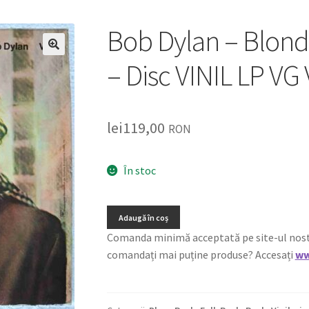
Bob Dylan – Blond
🔍
– Disc VINIL LP VG
lei
119,00
RON
În stoc
Adaugă în coș
Comanda minimă acceptată pe site-ul nostru e
comandați mai puține produse? Accesați
ww