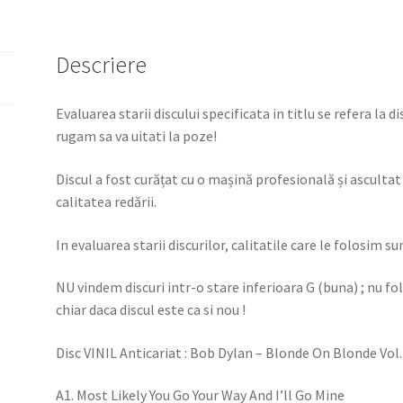
Descriere
Evaluarea starii discului specificata in titlu se refera la d
rugam sa va uitati la poze!
Discul a fost curățat cu o mașină profesională și ascultat 
calitatea redării.
In evaluarea starii discurilor, calitatile care le folosim su
NU vindem discuri intr-o stare inferioara G (buna) ; nu f
chiar daca discul este ca si nou !
Disc VINIL Anticariat : Bob Dylan – Blonde On Blonde Vol.
A1. Most Likely You Go Your Way And I’ll Go Mine