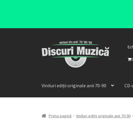
Ec
Viniluri ediții originale anii 70-90
CD-u
Prima pagină
Viniluri ediții originale anii 70-90