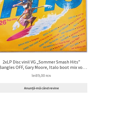
2xLP Disc vinil VG „Sommer Smash Hits”
Bangles OFF, Gary Moore, Italo boot mix vol
II, Depeche Mode, Den Harrow, Falco, Bangles
lei
89,00
RON
…
Anunță-mă când revine