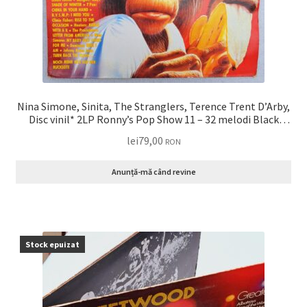
Nina Simone, Sinita, The Stranglers, Terence Trent D’Arby,
Disc vinil* 2LP Ronny’s Pop Show 11 – 32 melodi Black
Samanta fox, Neu Order, Sinead O’Connor, Sandra
lei
79,00
RON
Anunță-mă când revine
Stock epuizat