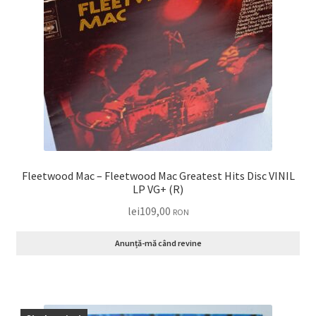
Fleetwood Mac – Fleetwood Mac Greatest Hits Disc VINIL
LP VG+ (R)
lei
109,00
RON
Anunță-mă când revine