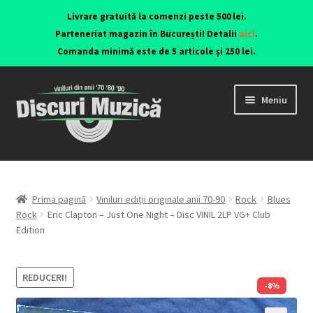
Livrare gratuită la comenzi peste 500 lei.
Parteneriat magazin în București! Detalii
aici
.
Comanda minimă este de 5 articole și 250 lei.
Meniu
Viniluri ediții originale anii 70-90
CD-uri originale
Prima pagină
Viniluri ediții originale anii 70-90
Rock
Blues
Rock
Eric Clapton – Just One Night – Disc VINIL 2LP VG+ Club
Edition
Contact
REDUCERI!
-8%