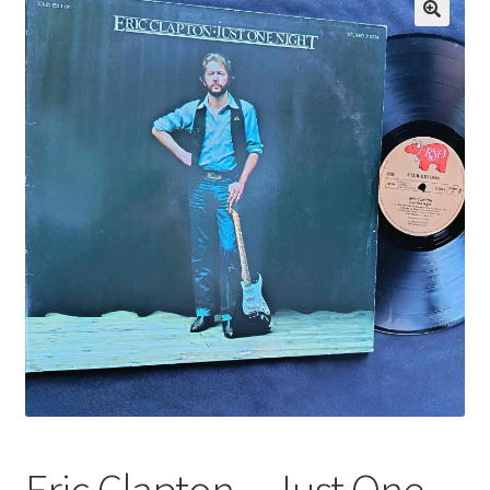
Echipamente
🔍
Listă produse
Oferta lunii
Contul meu
Blog
lei0,00
Eric Clapton – Just One