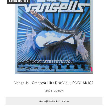
Stock epuizat
Vangelis – Greatest Hits Disc Vinil LP VG+ AMIGA
lei
69,00
RON
Anunță-mă când revine