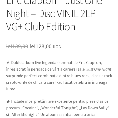
Night – Disc VINIL 2LP
VG+ Club Edition
lei
139,00
lei
128,00
RON
🎸 Dublu album live legendar semnat de
Eric Clapton
,
înregistrat în perioada de vârf a carierei sale.
Just One Night
surprinde perfect combinația dintre blues rock, classic rock
și solo-urile de chitară care l-au făcut celebru în întreaga
lume.
🔥 Include interpretări live excelente pentru piese clasice
precum „Cocaine”, „Wonderful Tonight”, „Lay Down Sally”
și „After Midnight”. Un album esențial pentru orice