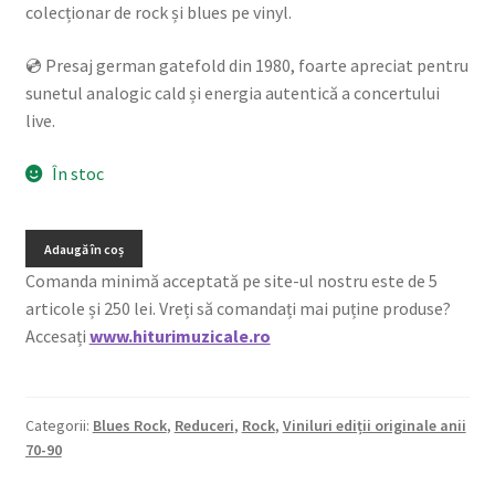
colecționar de rock și blues pe vinyl.
💿 Presaj german gatefold din 1980, foarte apreciat pentru
sunetul analogic cald și energia autentică a concertului
live.
În stoc
Adaugă în coș
Comanda minimă acceptată pe site-ul nostru este de 5
articole și 250 lei. Vreți să comandați mai puține produse?
Accesați
www.hiturimuzicale.ro
Categorii:
Blues Rock
,
Reduceri
,
Rock
,
Viniluri ediții originale anii
70-90