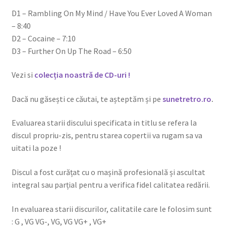
D1 – Rambling On My Mind / Have You Ever Loved A Woman
– 8:40
D2 – Cocaine – 7:10
D3 – Further On Up The Road – 6:50
Vezi si
colecția noastră de CD-uri !
Dacă nu găsești ce căutai, te așteptăm și pe
sunetretro.ro
.
Evaluarea starii discului specificata in titlu se refera la
discul propriu-zis, pentru starea copertii va rugam sa va
uitati la poze !
Discul a fost curățat cu o mașină profesională și ascultat
integral sau parțial pentru a verifica fidel calitatea redării.
In evaluarea starii discurilor, calitatile care le folosim sunt
: G , VG VG-, VG, VG VG+ , VG+