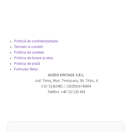
Politică de confidențialitate
Termeni si conditii
Politica de cookies
Politica de livrare și retur
Politica de plată
Formular Retur
AUDIO VINTAGE S.R.L.
Jud. Timiș, Mun. Timișoara, Str. Titan, 4
CUI: 51415401 / J2025016743004
Telefon: +40 722 220 434