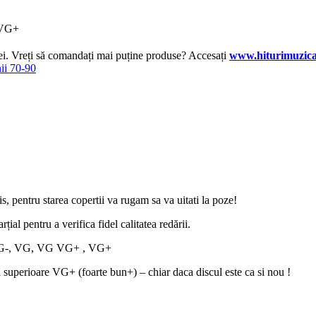
 VG+
lei. Vreți să comandați mai puține produse? Accesați
www.hiturimuzica
nii 70-90
zis, pentru starea copertii va rugam sa va uitati la poze!
țial pentru a verifica fidel calitatea redării.
 VG VG-, VG, VG VG+ , VG+
i superioare VG+ (foarte bun+) – chiar daca discul este ca si nou !