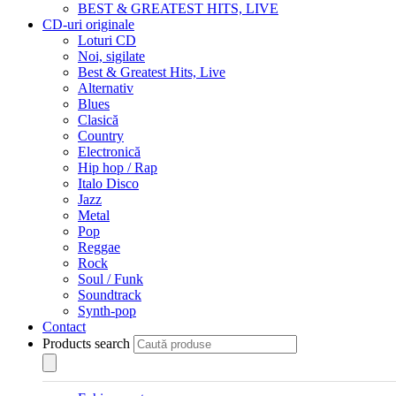
BEST & GREATEST HITS, LIVE
CD-uri originale
Loturi CD
Noi, sigilate
Best & Greatest Hits, Live
Alternativ
Blues
Clasică
Country
Electronică
Hip hop / Rap
Italo Disco
Jazz
Metal
Pop
Reggae
Rock
Soul / Funk
Soundtrack
Synth-pop
Contact
Products search