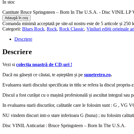
În stoc
Cantitate Bruce Springsteen – Born In The U.S.A. - Disc VINIL LP
Adaugă în coș
Comanda minimă acceptată pe site-ul nostru este de 5 articole și 250 
Categorii:
Blues Rock
,
Rock
,
Rock Classic
,
Viniluri ediții originale a
Descriere
Descriere
Vezi si
colecția noastră de CD-uri !
Dacă nu găsești ce căutai, te așteptăm și pe
sunetretro.ro
.
Evaluarea starii discului specificata in titlu se refera la discul propriu-
Discul a fost curățat cu o mașină profesională și ascultat integral sau par
In evaluarea starii discurilor, calitatile care le folosim sunt : G ,
NU vindem discuri intr-o stare inferioara G (buna) ; nu folosim calitat
Disc VINIL Anticariat : Bruce Springsteen – Born In The U.S.A.