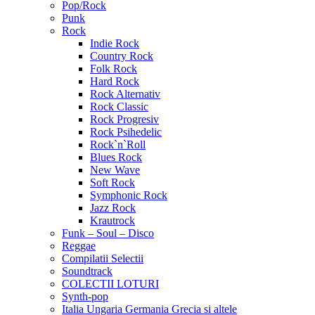
Pop/Rock
Punk
Rock
Indie Rock
Country Rock
Folk Rock
Hard Rock
Rock Alternativ
Rock Classic
Rock Progresiv
Rock Psihedelic
Rock`n`Roll
Blues Rock
New Wave
Soft Rock
Symphonic Rock
Jazz Rock
Krautrock
Funk – Soul – Disco
Reggae
Compilatii Selectii
Soundtrack
COLECTII LOTURI
Synth-pop
Italia Ungaria Germania Grecia si altele