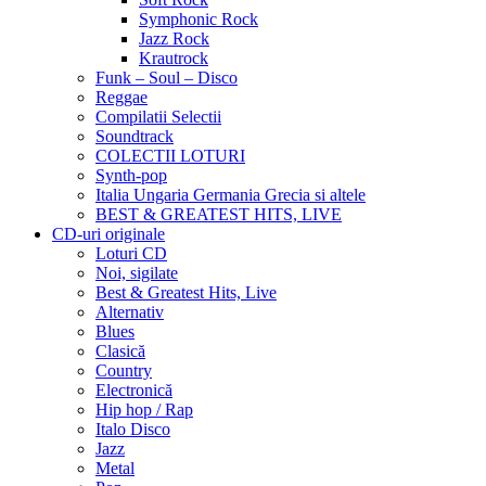
Symphonic Rock
Jazz Rock
Krautrock
Funk – Soul – Disco
Reggae
Compilatii Selectii
Soundtrack
COLECTII LOTURI
Synth-pop
Italia Ungaria Germania Grecia si altele
BEST & GREATEST HITS, LIVE
CD-uri originale
Loturi CD
Noi, sigilate
Best & Greatest Hits, Live
Alternativ
Blues
Clasică
Country
Electronică
Hip hop / Rap
Italo Disco
Jazz
Metal