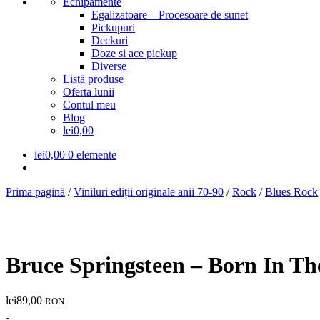
Echipamente
Egalizatoare – Procesoare de sunet
Pickupuri
Deckuri
Doze si ace pickup
Diverse
Listă produse
Oferta lunii
Contul meu
Blog
lei0,00
lei
0,00
0 elemente
Prima pagină
/
Viniluri ediții originale anii 70-90
/
Rock
/
Blues Rock
Bruce Springsteen – Born In T
lei
89,00
RON