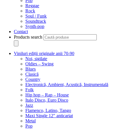
Pop
Reggae
Rock
Soul / Funk
Soundtrack
Synth-pop
Contact
Products search
Viniluri ediții originale anii 70-90
Noi, sigilate
Oldies – Swing
Blues
Clasică
Country
Electronică, Ambient, Acustică, Instrumentală
Folk
Hip hop – Rap – House
Italo Disco, Euro Disco
Jazz
Flamenco, Latino, Tango
Maxi Single 12″ anticariat
Metal
Pop