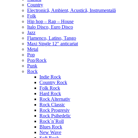
Country
Electronică, Ambient, Acustică, Instrumentală
Folk
Hip hop – Rap – House
Italo Disco, Euro Disco
Jazz
Flamenco, Latino, Tango
Maxi Single 12″ anticariat
Metal
Pop
Pop/Rock
Punk
Rock
Indie Rock
Country Rock
Folk Rock
Hard Rock
Rock Alternativ
Rock Classic
Rock Progresiv
Rock Psihedelic
Rock`n`Roll
Blues Rock
New Wave
Soft Rock