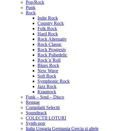
Pop/Rock
Punk
Rock
Indie Rock
Country Rock
Folk Rock
Hard Rock
Rock Alternativ
Rock Classic
Rock Progresiv
Rock Psihedelic
Rock`n`Roll
Blues Rock
New Wave
Soft Rock
Symphonic Rock
Jazz Rock
Krautrock
Funk – Soul – Disco
Reggae
Compilatii Selectii
Soundtrack
COLECTII LOTURI
Synth-pop
Italia Ungaria Germania Grecia si altele