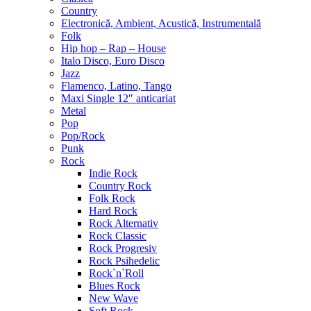
Country
Electronică, Ambient, Acustică, Instrumentală
Folk
Hip hop – Rap – House
Italo Disco, Euro Disco
Jazz
Flamenco, Latino, Tango
Maxi Single 12″ anticariat
Metal
Pop
Pop/Rock
Punk
Rock
Indie Rock
Country Rock
Folk Rock
Hard Rock
Rock Alternativ
Rock Classic
Rock Progresiv
Rock Psihedelic
Rock`n`Roll
Blues Rock
New Wave
Soft Rock