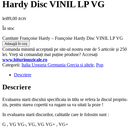
Hardy Disc VINIL LP VG
lei
89,00
RON
În stoc
Cantitate Françoise Hardy – Françoise Hardy Disc VINIL LP VG
Adaugă în coș
Comanda minimă acceptată pe site-ul nostru este de 5 articole și 250
lei. Vreți să comandați mai puține produse? Accesați
www.hiturimuzicale.ro
Categorii:
Italia Ungaria Germania Grecia si altele
,
Pop
Descriere
Descriere
Evaluarea starii discului specificata in titlu se refera la discul propriu-
zis, pentru starea copertii va rugam sa va uitati la poze !
In evaluarea starii discurilor, calitatile care le folosim sunt :
G , VG VG-, VG, VG VG+ , VG+