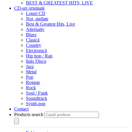
BEST & GREATEST HITS, LIVE
CD-uri originale
Loturi CD
Noi, sigilate
Best & Greatest Hits, Live
Alternativ
Blues
Clasică
Country
Electronică
Hip hop / Rap
Italo Disco
Jazz
Metal
Pop
Reggae
Rock
Soul / Funk
Soundtrack
Synth-pop
Contact
Products search