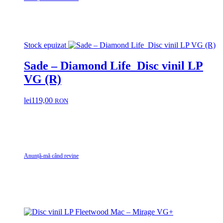
Stock epuizat
Sade – Diamond Life Disc vinil LP
VG (R)
lei
119,00
RON
Anunță-mă când revine