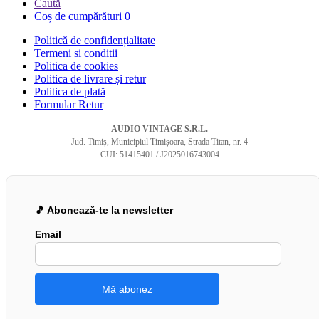
Caută
Coș de cumpărături
0
Politică de confidențialitate
Termeni si conditii
Politica de cookies
Politica de livrare și retur
Politica de plată
Formular Retur
AUDIO VINTAGE S.R.L.
Jud. Timiș, Municipiul Timișoara, Strada Titan, nr. 4
CUI: 51415401 / J2025016743004
🎵 Abonează-te la newsletter
Email