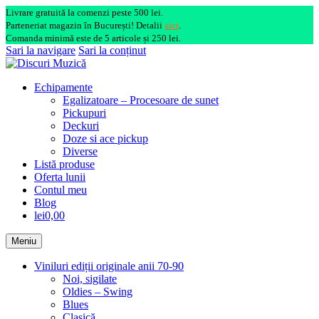
Livrare gratuită la comenzi peste 500 lei.
Parteneriat magazin în București! Detalii
aici
.
Comanda minimă este de 5 articole și 250 lei.
Sari la navigare
Sari la conținut
Echipamente
Egalizatoare – Procesoare de sunet
Pickupuri
Deckuri
Doze si ace pickup
Diverse
Listă produse
Oferta lunii
Contul meu
Blog
lei0,00
Meniu
Viniluri ediții originale anii 70-90
Noi, sigilate
Oldies – Swing
Blues
Clasică