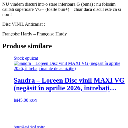
NU vindem discuri intr-o stare inferioara G (buna) ; nu folosim
calitati superioare VG+ (foarte bun+) – chiar daca discul este ca si
nou !
Disc VINIL Anticariat :
Françoise Hardy – Françoise Hardy
Produse similare
Stock epuizat
Sandra ‎– Loreen Disc vinil MAXI VG
(negăsit în aprilie 2026, întrebați
înainte de achiziție)
lei
45,00
RON
Anunță-mă când revine