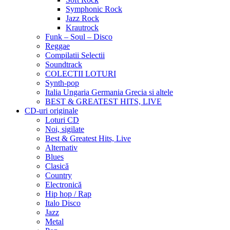
Symphonic Rock
Jazz Rock
Krautrock
Funk – Soul – Disco
Reggae
Compilatii Selectii
Soundtrack
COLECTII LOTURI
Synth-pop
Italia Ungaria Germania Grecia si altele
BEST & GREATEST HITS, LIVE
CD-uri originale
Loturi CD
Noi, sigilate
Best & Greatest Hits, Live
Alternativ
Blues
Clasică
Country
Electronică
Hip hop / Rap
Italo Disco
Jazz
Metal