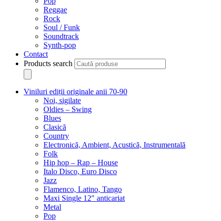
Pop
Reggae
Rock
Soul / Funk
Soundtrack
Synth-pop
Contact
Products search
Viniluri ediții originale anii 70-90
Noi, sigilate
Oldies – Swing
Blues
Clasică
Country
Electronică, Ambient, Acustică, Instrumentală
Folk
Hip hop – Rap – House
Italo Disco, Euro Disco
Jazz
Flamenco, Latino, Tango
Maxi Single 12″ anticariat
Metal
Pop