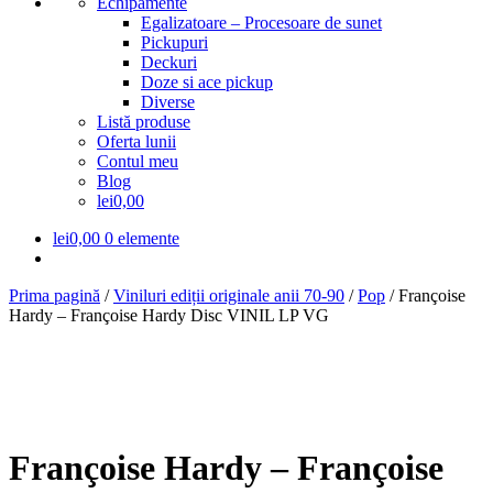
Echipamente
Egalizatoare – Procesoare de sunet
Pickupuri
Deckuri
Doze si ace pickup
Diverse
Listă produse
Oferta lunii
Contul meu
Blog
lei0,00
lei
0,00
0 elemente
Prima pagină
/
Viniluri ediții originale anii 70-90
/
Pop
/
Françoise
Hardy – Françoise Hardy Disc VINIL LP VG
Françoise Hardy – Françoise