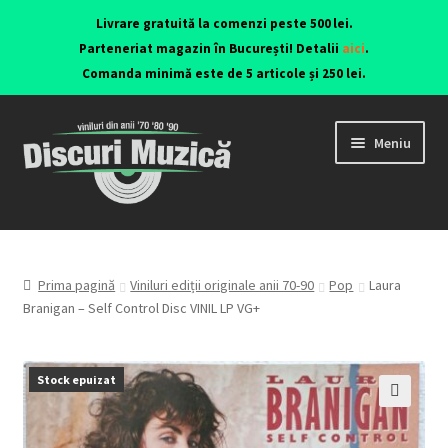
Livrare gratuită la comenzi peste 500 lei.
Parteneriat magazin în București! Detalii
aici
.
Comanda minimă este de 5 articole și 250 lei.
Meniu
Viniluri ediții originale anii 70-90
CD-uri originale
Prima pagină
Viniluri ediții originale anii 70-90
Pop
Laura
Branigan – Self Control Disc VINIL LP VG+
Contact
Stock epuizat
🔍