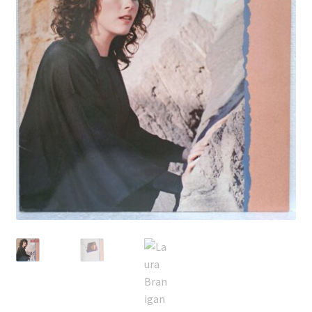
Echipamente
Listă produse
Oferta lunii
Contul meu
Blog
lei0,00