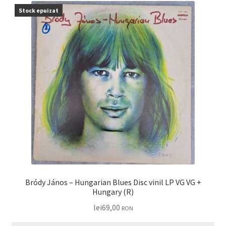
Stock epuizat
Bródy János – Hungarian Blues Disc vinil LP VG VG +
Hungary (R)
lei
69,00
RON