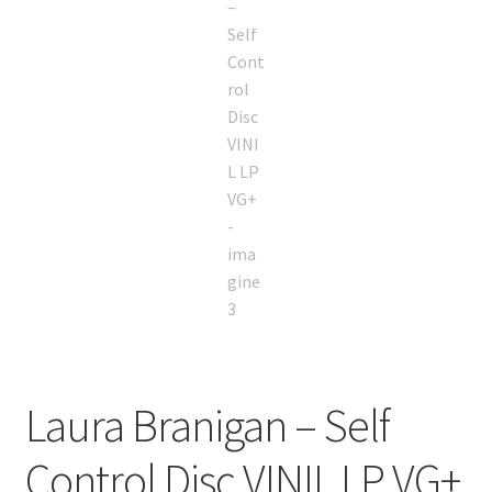
Laura Branigan – Self
Control Disc VINIL LP VG+