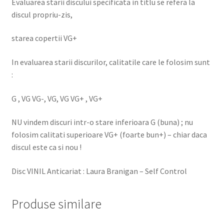
Evaluarea starii discului specificata in titlu se refera la
discul propriu-zis,
starea copertii VG+
In evaluarea starii discurilor, calitatile care le folosim sunt
:
G , VG VG-, VG, VG VG+ , VG+
NU vindem discuri intr-o stare inferioara G (buna) ; nu
folosim calitati superioare VG+ (foarte bun+) – chiar daca
discul este ca si nou !
Disc VINIL Anticariat : Laura Branigan – Self Control
Produse similare