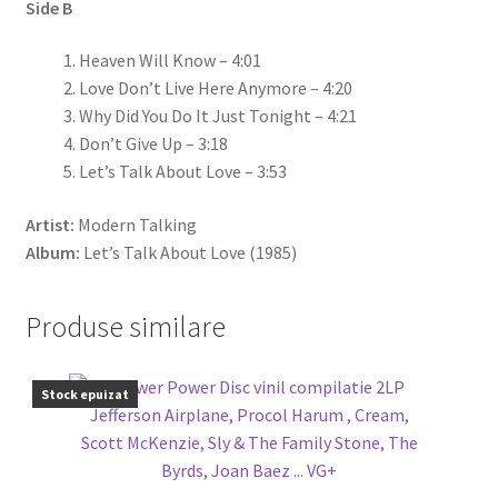
Side B
Heaven Will Know – 4:01
Love Don’t Live Here Anymore – 4:20
Why Did You Do It Just Tonight – 4:21
Don’t Give Up – 3:18
Let’s Talk About Love – 3:53
Artist:
Modern Talking
Album:
Let’s Talk About Love
(1985)
Produse similare
Stock epuizat