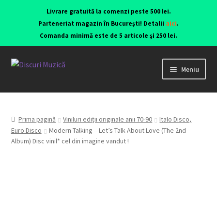
Livrare gratuită la comenzi peste 500 lei.
Parteneriat magazin în București! Detalii
aici
.
Comanda minimă este de 5 articole și 250 lei.
Meniu
Viniluri ediții originale anii 70-90
CD-uri originale
Prima pagină
Viniluri ediții originale anii 70-90
Italo Disco,
Euro Disco
Modern Talking – Let’s Talk About Love (The 2nd
Album) Disc vinil* cel din imagine vandut !
Contact
Echipamente