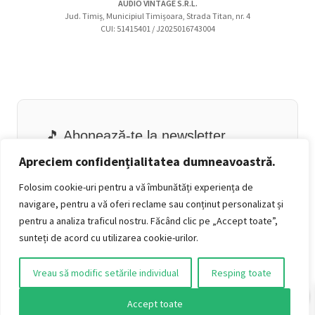
AUDIO VINTAGE S.R.L.
Jud. Timiș, Municipiul Timișoara, Strada Titan, nr. 4
CUI: 51415401 / J2025016743004
🎵 Abonează-te la newsletter
Email
Apreciem confidențialitatea dumneavoastră.
Folosim cookie-uri pentru a vă îmbunătăți experiența de
navigare, pentru a vă oferi reclame sau conținut personalizat și
pentru a analiza traficul nostru. Făcând clic pe „Accept toate”,
sunteți de acord cu utilizarea cookie-urilor.
Vreau să modific setările individual
Resping toate
0
Accept toate