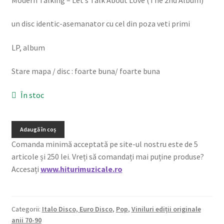
un disc identic-asemanator cu cel din poza veti primi
LP, album
Stare mapa / disc : foarte buna/ foarte buna
În stoc
Adaugă în coș
Comanda minimă acceptată pe site-ul nostru este de 5
articole și 250 lei. Vreți să comandați mai puține produse?
Accesați
www.hiturimuzicale.ro
Categorii:
Italo Disco, Euro Disco
,
Pop
,
Viniluri ediții originale
anii 70-90