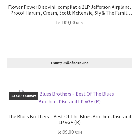
Flower Power Disc vinil compilatie 2LP Jefferson Airplane,
Procol Harum , Cream, Scott McKenzie, Sly & The Family
Stone, The Byrds, Joan Baez … VG+
lei
109,00
RON
Anunță-mă când revine
Stock epuizat
The Blues Brothers – Best Of The Blues Brothers Disc vinil
LP VG+ (R)
lei
99,00
RON