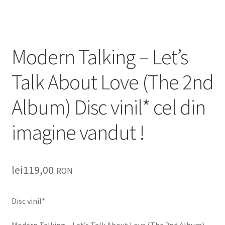
Listă produse
Oferta lunii
Modern Talking – Let’s
Contul meu
Talk About Love (The 2nd
Blog
Album) Disc vinil* cel din
lei0,00
imagine vandut !
lei
119,00
RON
Disc vinil*
Modern Talking – Let’s Talk About Love (The 2nd Album)