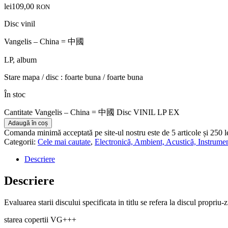
lei
109,00
RON
Disc vinil
Vangelis – China = 中國
LP, album
Stare mapa / disc : foarte buna / foarte buna
În stoc
Cantitate Vangelis – China = 中國 Disc VINIL LP EX
Adaugă în coș
Comanda minimă acceptată pe site-ul nostru este de 5 articole și 250 
Categorii:
Cele mai cautate
,
Electronică, Ambient, Acustică, Instrume
Descriere
Descriere
Evaluarea starii discului specificata in titlu se refera la discul propriu-z
starea copertii VG+++