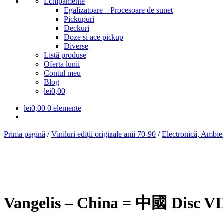
Echipamente
Egalizatoare – Procesoare de sunet
Pickupuri
Deckuri
Doze si ace pickup
Diverse
Listă produse
Oferta lunii
Contul meu
Blog
lei0,00
lei
0,00
0 elemente
Prima pagină
/
Viniluri ediții originale anii 70-90
/
Electronică, Ambien
Vangelis – China = 中國 Disc V