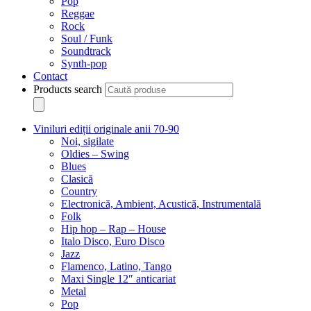
Pop
Reggae
Rock
Soul / Funk
Soundtrack
Synth-pop
Contact
Products search
Viniluri ediții originale anii 70-90
Noi, sigilate
Oldies – Swing
Blues
Clasică
Country
Electronică, Ambient, Acustică, Instrumentală
Folk
Hip hop – Rap – House
Italo Disco, Euro Disco
Jazz
Flamenco, Latino, Tango
Maxi Single 12″ anticariat
Metal
Pop