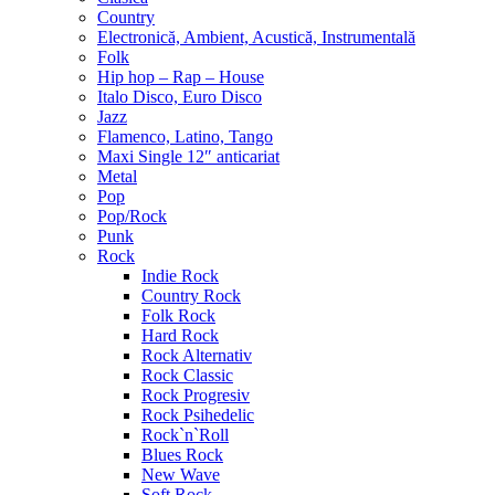
Country
Electronică, Ambient, Acustică, Instrumentală
Folk
Hip hop – Rap – House
Italo Disco, Euro Disco
Jazz
Flamenco, Latino, Tango
Maxi Single 12″ anticariat
Metal
Pop
Pop/Rock
Punk
Rock
Indie Rock
Country Rock
Folk Rock
Hard Rock
Rock Alternativ
Rock Classic
Rock Progresiv
Rock Psihedelic
Rock`n`Roll
Blues Rock
New Wave
Soft Rock