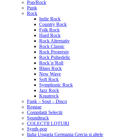
Pop/Rock
Punk
Rock
Indie Rock
Country Rock
Folk Rock
Hard Rock
Rock Alternativ
Rock Classic
Rock Progresiv
Rock Psihedelic
Rock`n`Roll
Blues Rock
New Wave
Soft Rock
Symphonic Rock
Jazz Rock
Krautrock
Funk – Soul – Disco
Reggae
Compilatii Selectii
Soundtrack
COLECTII LOTURI
Synth-pop
Italia Ungaria Germania Grecia si altele