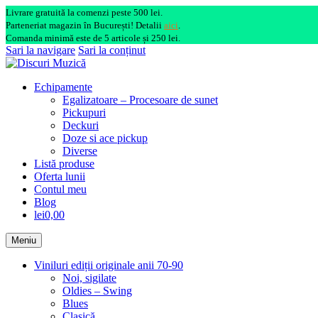
Livrare gratuită la comenzi peste 500 lei.
Parteneriat magazin în București! Detalii
aici
.
Comanda minimă este de 5 articole și 250 lei.
Sari la navigare
Sari la conținut
Echipamente
Egalizatoare – Procesoare de sunet
Pickupuri
Deckuri
Doze si ace pickup
Diverse
Listă produse
Oferta lunii
Contul meu
Blog
lei0,00
Meniu
Viniluri ediții originale anii 70-90
Noi, sigilate
Oldies – Swing
Blues
Clasică