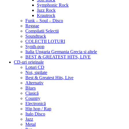
Symphonic Rock
Jazz Rock
Krautrock
Funk – Soul – Disco
Reggae
Compilatii Selectii
Soundtrack
COLECTII LOTURI
Synth-pop
Italia Ungaria Germania Grecia si altele
BEST & GREATEST HITS, LIVE
CD-uri originale
Loturi CD
Noi, sigilate
Best & Greatest Hits, Live
Alternativ
Blues
Clasică
Country
Electronică
Hip hop / Rap
Italo Disco
Jazz
Metal