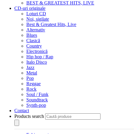
BEST & GREATEST HITS, LIVE
CD-uri originale
Loturi CD
Noi, sigilate
Best & Greatest Hits, Live
Alternativ
Blues
Clasică
Country
Electronică
Hip hop / Rap
Italo Disco
Jazz
Metal
Pop
Reggae
Rock
Soul / Funk
Soundtrack
Synth-pop
Contact
Products search