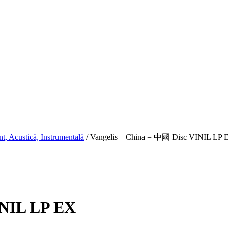
t, Acustică, Instrumentală
/
Vangelis – China = 中國 Disc VINIL LP 
INIL LP EX