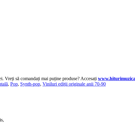
lei. Vreți să comandați mai puține produse? Accesați
www.hiturimuzica
ntală
,
Pop
,
Synth-pop
,
Viniluri ediții originale anii 70-90
is,