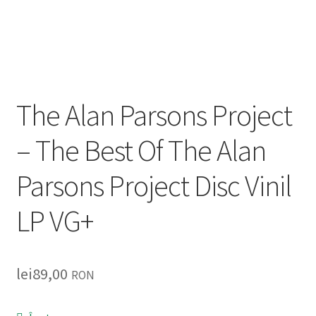
Listă produse
Oferta lunii
Contul meu
The Alan Parsons Project
Blog
– The Best Of The Alan
lei0,00
Parsons Project Disc Vinil
LP VG+
lei
89,00
RON