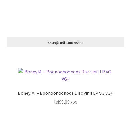
Anunță-mă când revine
Boney M. – Boonoonoonoos Disc vinil LP VG VG+
lei
99,00
RON