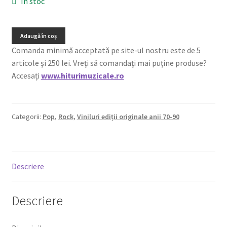
În stoc
Adaugă în coș
Comanda minimă acceptată pe site-ul nostru este de 5
articole și 250 lei. Vreți să comandați mai puține produse?
Accesați
www.hiturimuzicale.ro
Categorii:
Pop
,
Rock
,
Viniluri ediții originale anii 70-90
Descriere
Descriere