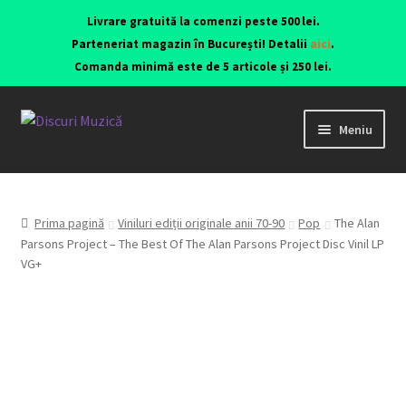
Livrare gratuită la comenzi peste 500 lei.
Parteneriat magazin în București! Detalii
aici
.
Comanda minimă este de 5 articole și 250 lei.
Meniu
Viniluri ediții originale anii 70-90
CD-uri originale
Prima pagină
Viniluri ediții originale anii 70-90
Pop
The Alan
Parsons Project – The Best Of The Alan Parsons Project Disc Vinil LP
VG+
Contact
Echipamente