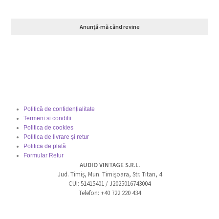
Anunță-mă când revine
Politică de confidențialitate
Termeni si conditii
Politica de cookies
Politica de livrare și retur
Politica de plată
Formular Retur
AUDIO VINTAGE S.R.L.
Jud. Timiș, Mun. Timișoara, Str. Titan, 4
CUI: 51415401 / J2025016743004
Telefon: +40 722 220 434