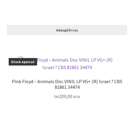
Adaugă în coș
Stock epuizat
Pink Floyd – Animals Disc VINIL LP VG+ (R) Israel ? CBS
81861 34474
lei
209,00
RON