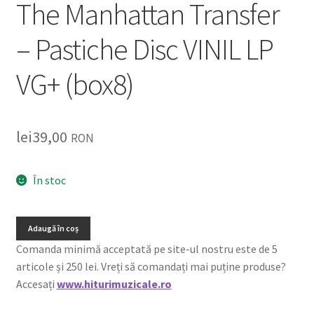
The Manhattan Transfer
– Pastiche Disc VINIL LP
VG+ (box8)
lei
39,00
RON
În stoc
Adaugă în coș
Comanda minimă acceptată pe site-ul nostru este de 5
articole și 250 lei. Vreți să comandați mai puține produse?
Accesați
www.hiturimuzicale.ro