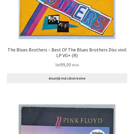
The Blues Brothers – Best Of The Blues Brothers Disc vinil
LP VG+ (R)
lei
99,00
RON
Anunță-mă când revine