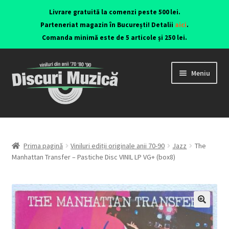
Livrare gratuită la comenzi peste 500 lei.
Parteneriat magazin în București! Detalii
aici
.
Comanda minimă este de 5 articole și 250 lei.
Meniu
Viniluri ediții originale anii 70-90
CD-uri originale
Prima pagină
Viniluri ediții originale anii 70-90
Jazz
The
Manhattan Transfer – Pastiche Disc VINIL LP VG+ (box8)
Contact
🔍