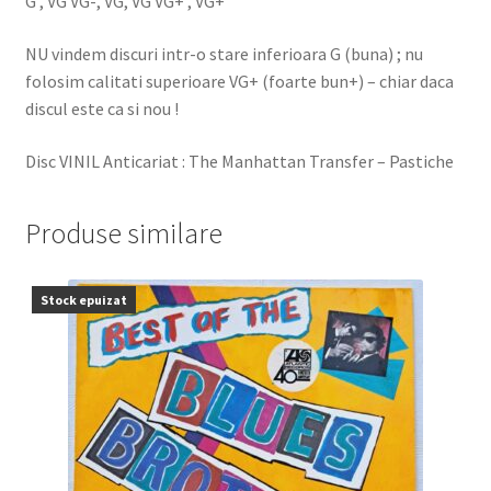
G , VG VG-, VG, VG VG+ , VG+
NU vindem discuri intr-o stare inferioara G (buna) ; nu
folosim calitati superioare VG+ (foarte bun+) – chiar daca
discul este ca si nou !
Disc VINIL Anticariat : The Manhattan Transfer – Pastiche
Produse similare
Stock epuizat