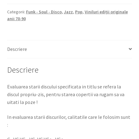
Categorii:
Funk - Soul - Disco
,
Jazz
,
Pop
,
Viniluri ediții originale
anii 70-90
Descriere
Descriere
Evaluarea starii discului specificata in titlu se refera la
discul propriu-zis, pentru starea copertii va rugam sa va
uitati la poze !
In evaluarea starii discurilor, calitatile care le folosim sunt
: