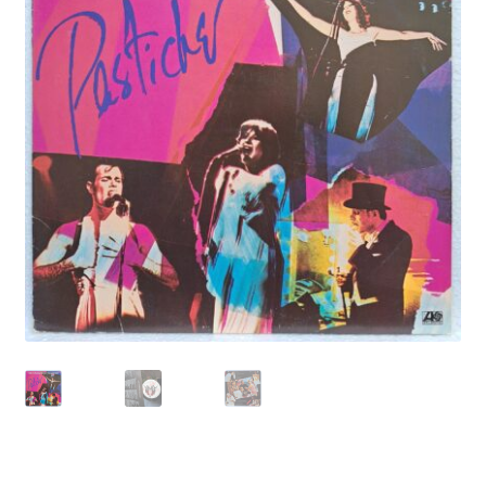
Echipamente
Listă produse
Oferta lunii
Contul meu
Blog
lei0,00