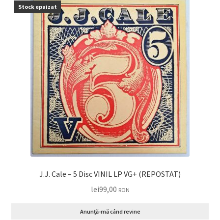
Stock epuizat
J.J. Cale – 5 Disc VINIL LP VG+ (REPOSTAT)
lei
99,00
RON
Anunță-mă când revine