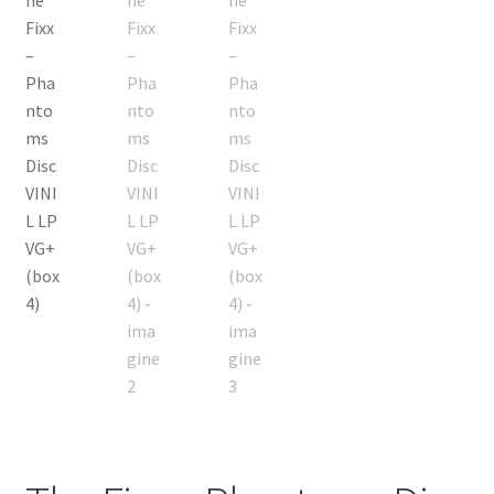
Echipamente
Listă produse
Oferta lunii
Contul meu
Blog
lei0,00