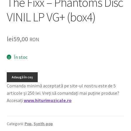
The Fixx – Phantoms Disc
VINIL LP VG+ (box4)
lei
59,00
RON
În stoc
Adaugă în coș
Comanda minimă acceptată pe site-ul nostru este de 5
articole și 250 lei. Vreți să comandați mai puține produse?
Accesați
www.hiturimuzicale.ro
Categorii:
Pop
,
Synth-pop