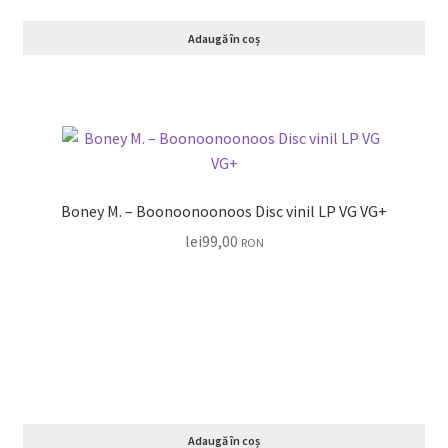
Adaugă în coș
Boney M. – Boonoonoonoos Disc vinil LP VG VG+
lei
99,00
RON
Adaugă în coș