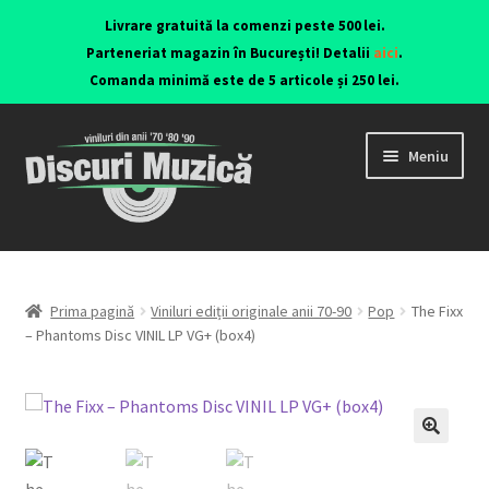
Livrare gratuită la comenzi peste 500 lei.
Parteneriat magazin în București! Detalii
aici
.
Comanda minimă este de 5 articole și 250 lei.
Meniu
Viniluri ediții originale anii 70-90
CD-uri originale
Prima pagină
Viniluri ediții originale anii 70-90
Pop
The Fixx
– Phantoms Disc VINIL LP VG+ (box4)
Contact
🔍