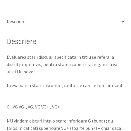
Descriere
Descriere
Evaluarea starii discului specificata in titlu se refera la
discul propriu-zis, pentru starea copertii va rugam sa va
uitati la poze !
In evaluarea starii discurilor, calitatile care le folosim sunt
:
G , VG VG-, VG, VG VG+ , VG+
NU vindem discuri intr-o stare inferioara G (buna) ; nu
folosim calitati superioare VG+ (foarte bun+) – chiar daca