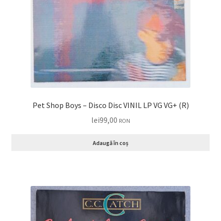
Pet Shop Boys ‎– Disco Disc VINIL LP VG VG+ (R)
lei
99,00
RON
Adaugă în coș