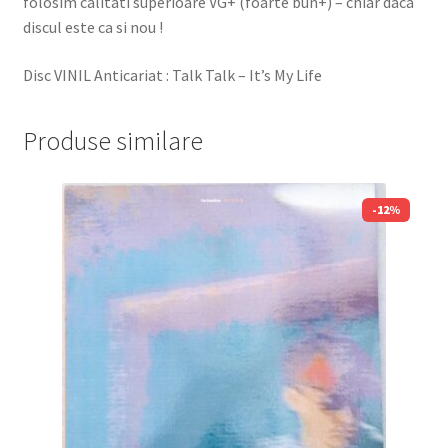
folosim calitati superioare VG+ (foarte bun+) – chiar daca
discul este ca si nou !
Disc VINIL Anticariat : Talk Talk – It’s My Life
Produse similare
-12%