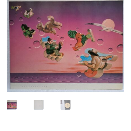
Echipamente
Listă produse
Oferta lunii
Contul meu
Blog
lei0,00