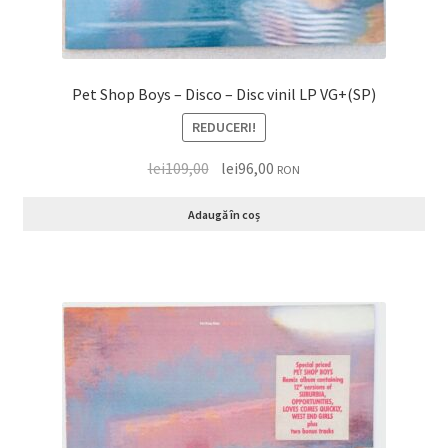
Pet Shop Boys – Disco – Disc vinil LP VG+(SP)
REDUCERI!
lei
109,00
lei
96,00
RON
Adaugă în coș