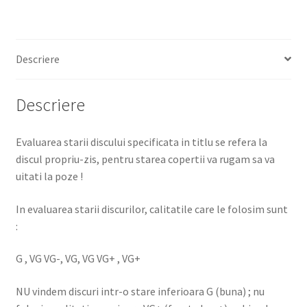
Descriere
Descriere
Evaluarea starii discului specificata in titlu se refera la
discul propriu-zis, pentru starea copertii va rugam sa va
uitati la poze !
In evaluarea starii discurilor, calitatile care le folosim sunt
:
G , VG VG-, VG, VG VG+ , VG+
NU vindem discuri intr-o stare inferioara G (buna) ; nu