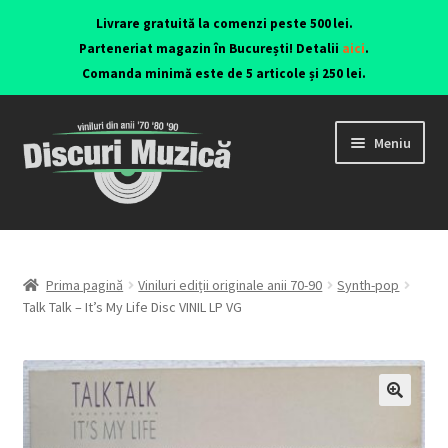
Livrare gratuită la comenzi peste 500 lei.
Parteneriat magazin în București! Detalii
aici
.
Comanda minimă este de 5 articole și 250 lei.
Meniu
Viniluri ediții originale anii 70-90
CD-uri originale
Prima pagină
Viniluri ediții originale anii 70-90
Synth-pop
Talk Talk – It’s My Life Disc VINIL LP VG
Contact
🔍