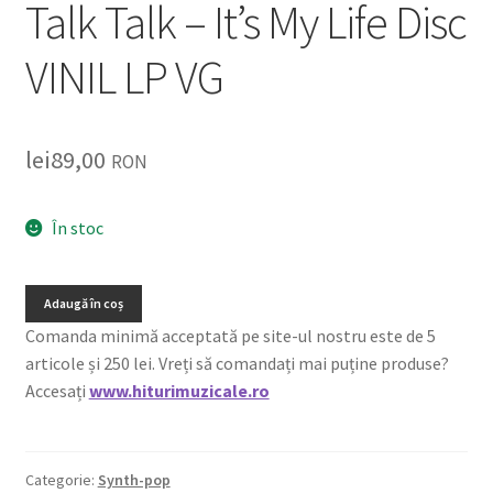
Talk Talk – It’s My Life Disc
VINIL LP VG
lei
89,00
RON
În stoc
Adaugă în coș
Comanda minimă acceptată pe site-ul nostru este de 5
articole și 250 lei. Vreți să comandați mai puține produse?
Accesați
www.hiturimuzicale.ro
Categorie:
Synth-pop