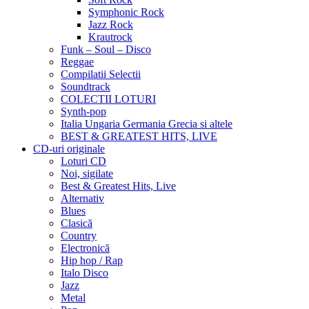
Symphonic Rock
Jazz Rock
Krautrock
Funk – Soul – Disco
Reggae
Compilatii Selectii
Soundtrack
COLECTII LOTURI
Synth-pop
Italia Ungaria Germania Grecia si altele
BEST & GREATEST HITS, LIVE
CD-uri originale
Loturi CD
Noi, sigilate
Best & Greatest Hits, Live
Alternativ
Blues
Clasică
Country
Electronică
Hip hop / Rap
Italo Disco
Jazz
Metal