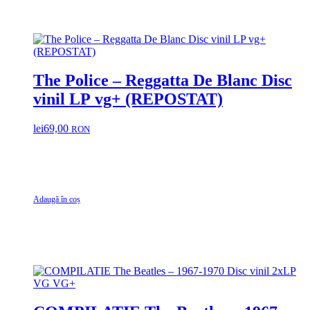
The Police – Reggatta De Blanc Disc
vinil LP vg+ (REPOSTAT)
lei
69,00
RON
Adaugă în coș