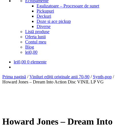
Echipamente
Egalizatoare – Procesoare de sunet
Pickupuri
Deckuri
Doze si ace pickup
Diverse
Listă produse
Oferta lunii
Contul meu
Blog
lei0,00
lei
0,00
0 elemente
Prima pagină
/
Viniluri ediții originale anii 70-90
/
Synth-pop
/
Howard Jones – Dream Into Action Disc VINIL LP VG
Howard Jones – Dream Into