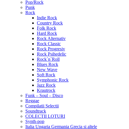
Pop/Rock
Punk
Rock
Indie Rock
Country Rock
Folk Rock
Hard Rock
Rock Alternativ
Rock Classic
Rock Progresiv
Rock Psihedelic
Rock`n`Roll
Blues Rock
New Wave
Soft Rock
Symphonic Rock
Jazz Rock
Krautrock
Funk – Soul – Disco
Reggae
Compilatii Selectii
Soundtrack
COLECTII LOTURI
Synth-pop
Italia Ungaria Germania Grecia si altele