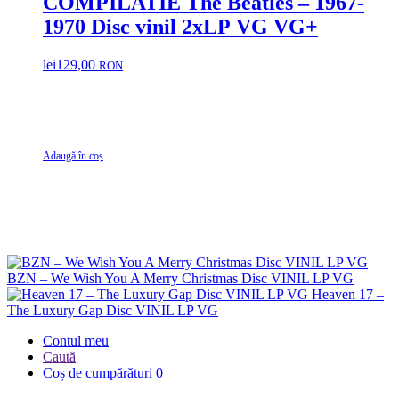
COMPILATIE The Beatles – 1967-
1970 Disc vinil 2xLP VG VG+
lei
129,00
RON
Adaugă în coș
BZN – We Wish You A Merry Christmas Disc VINIL LP VG
Heaven 17 –
The Luxury Gap Disc VINIL LP VG
Contul meu
Caută
Coș de cumpărături
0