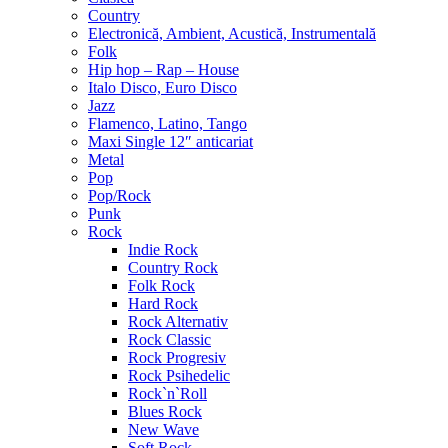
Country
Electronică, Ambient, Acustică, Instrumentală
Folk
Hip hop – Rap – House
Italo Disco, Euro Disco
Jazz
Flamenco, Latino, Tango
Maxi Single 12″ anticariat
Metal
Pop
Pop/Rock
Punk
Rock
Indie Rock
Country Rock
Folk Rock
Hard Rock
Rock Alternativ
Rock Classic
Rock Progresiv
Rock Psihedelic
Rock`n`Roll
Blues Rock
New Wave
Soft Rock