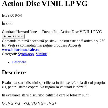
Action Disc VINIL LP VG
lei
39,00
RON
În stoc
Cantitate Howard Jones – Dream Into Action Disc VINIL LP VG
Adaugă în coș
Comanda minimă acceptată pe site-ul nostru este de 5 articole și 250
lei. Vreți să comandați mai puține produse? Accesați
www.hiturimuzicale.ro
Categorii:
Synth-pop
,
Viniluri
Descriere
Descriere
Evaluarea starii discului specificata in titlu se refera la discul propriu-
zis, pentru starea copertii va rugam sa va uitati la poze !
In evaluarea starii discurilor, calitatile care le folosim sunt :
G , VG VG-, VG, VG VG+ , VG+