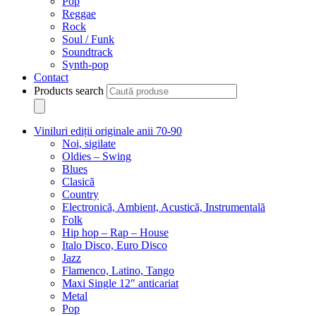
Pop
Reggae
Rock
Soul / Funk
Soundtrack
Synth-pop
Contact
Products search
Viniluri ediții originale anii 70-90
Noi, sigilate
Oldies – Swing
Blues
Clasică
Country
Electronică, Ambient, Acustică, Instrumentală
Folk
Hip hop – Rap – House
Italo Disco, Euro Disco
Jazz
Flamenco, Latino, Tango
Maxi Single 12″ anticariat
Metal
Pop