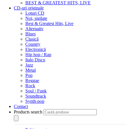
BEST & GREATEST HITS, LIVE
CD-uri originale
Loturi CD
Noi, sigilate
Best & Greatest Hits, Live
Alternativ
Blues
Clasică
Country
Electronică
Hip hop / Rap
Italo Disco
Jazz
Metal
Pop
Reggae
Rock
Soul / Funk
Soundtrack
Synth-pop
Contact
Products search