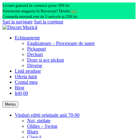
Livrare gratuită la comenzi peste 500 lei.
Parteneriat magazin în București! Detalii
aici
.
Comanda minimă este de 5 articole și 250 lei.
Sari la navigare
Sari la conținut
Echipamente
Egalizatoare – Procesoare de sunet
Pickupuri
Deckuri
Doze si ace pickup
Diverse
Listă produse
Oferta lunii
Contul meu
Blog
lei0,00
Meniu
Viniluri ediții originale anii 70-90
Noi, sigilate
Oldies – Swing
Blues
Clasică