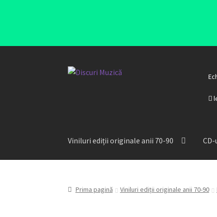
Ec
l
Viniluri ediții originale anii 70-90
CD-u
Prima pagină
Viniluri ediții originale anii 70-90