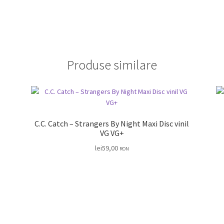
Produse similare
C.C. Catch – Strangers By Night Maxi Disc vinil
VG VG+
lei
59,00
RON