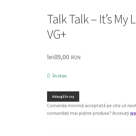
Talk Talk – It’s My 
VG+
lei
89,00
RON
În stoc
Adaugă în coș
Comanda minimă acceptată pe site-ul nostru e
comandați mai puține produse? Accesați
ww