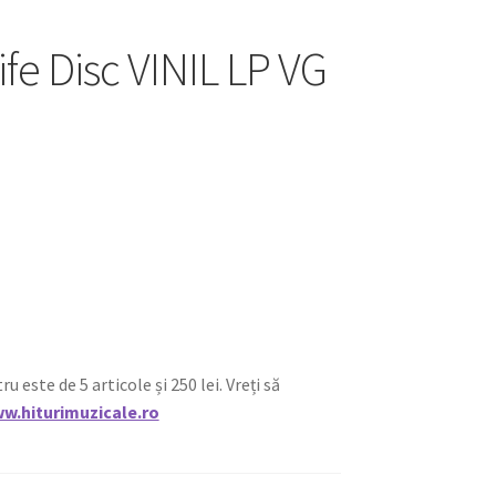
Life Disc VINIL LP VG
ste de 5 articole și 250 lei. Vreți să
w.hiturimuzicale.ro