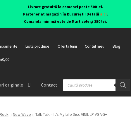
Livrare gratuită la comenzi peste 500 lei.
Parteneriat magazin în București! Detalii
aici
.
Comanda minimă este de 5 articole și 250 lei.
hipamente
Listă produse
Oferta lunii
Contul meu
Blog
ei0,00
ri originale
Contact
Rock
New Wave
Talk Talk – It’s My Life Disc VINIL LP VG VG+