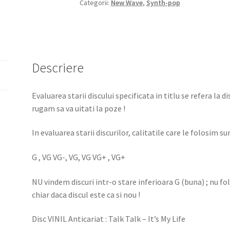
Categorii:
New Wave
,
Synth-pop
Descriere
Evaluarea starii discului specificata in titlu se refera la d
rugam sa va uitati la poze !
In evaluarea starii discurilor, calitatile care le folosim sun
G , VG VG-, VG, VG VG+ , VG+
NU vindem discuri intr-o stare inferioara G (buna) ; nu f
chiar daca discul este ca si nou !
Disc VINIL Anticariat : Talk Talk – It’s My Life