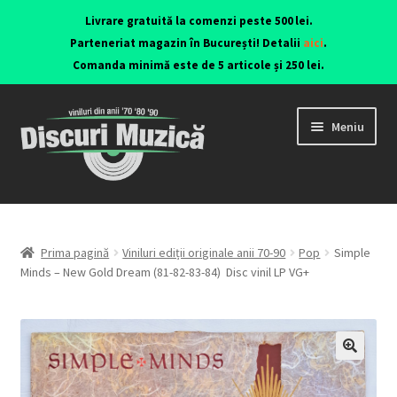
Livrare gratuită la comenzi peste 500 lei.
Parteneriat magazin în București! Detalii
aici
.
Comanda minimă este de 5 articole și 250 lei.
Meniu
Viniluri ediții originale anii 70-90
CD-uri originale
Prima pagină
Viniluri ediții originale anii 70-90
Pop
Simple
Minds ‎– New Gold Dream (81-82-83-84) Disc vinil LP VG+
Contact
🔍