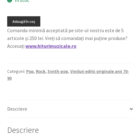
Adaugă în coș
Comanda minimă acceptată pe site-ul nostru este de 5
articole și 250 lei. Vreți să comandați mai puține produse?
Accesați
www.hiturimuzicale.ro
Categorii:
Pop
,
Rock
,
Synth-pop
,
Viniluri ediții originale anii 70-
90
Descriere
Descriere