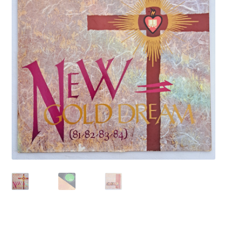
Echipamente
Listă produse
Oferta lunii
Contul meu
Blog
lei0,00