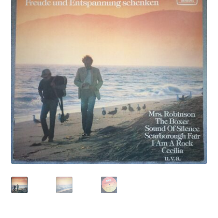
Echipamente
Listă produse
Oferta lunii
Contul meu
Blog
lei0,00