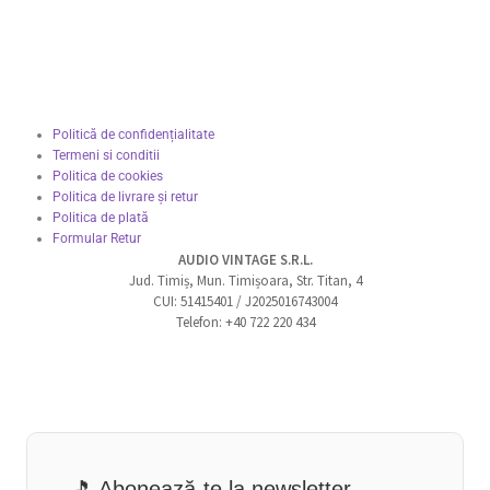
Politică de confidențialitate
Termeni si conditii
Politica de cookies
Politica de livrare și retur
Politica de plată
Formular Retur
AUDIO VINTAGE S.R.L.
Jud. Timiș, Mun. Timișoara, Str. Titan, 4
CUI: 51415401 / J2025016743004
Telefon: +40 722 220 434
🎵 Abonează-te la newsletter