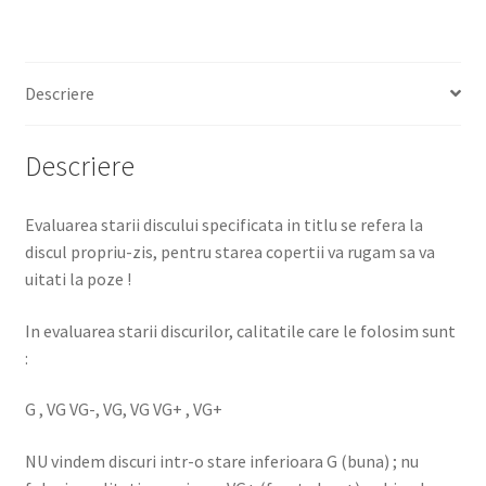
Descriere
Descriere
Evaluarea starii discului specificata in titlu se refera la
discul propriu-zis, pentru starea copertii va rugam sa va
uitati la poze !
In evaluarea starii discurilor, calitatile care le folosim sunt
:
G , VG VG-, VG, VG VG+ , VG+
NU vindem discuri intr-o stare inferioara G (buna) ; nu