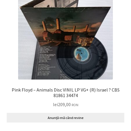
Pink Floyd – Animals Disc VINIL LP VG+ (R) Israel ? CBS
81861 34474
lei
209,00
RON
Anunță-mă când revine