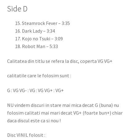
Side D
Steamrock Fever
– 3:35
Dark Lady
– 3:34
Kojo no Tsuki
– 3:09
Robot Man
– 5:33
Calitatea din titlu se refera la disc, coperta VG VG+
calitatile care le folosim sunt :
G : VG VG- : VG : VG VG+ : VG+
NU vindem discuri in stare mai mica decat G (buna) nu
folosim calitati mai mari decat VG+ (foarte bun+) chiar
daca discul este ca si nou !
Disc VINIL folosit :