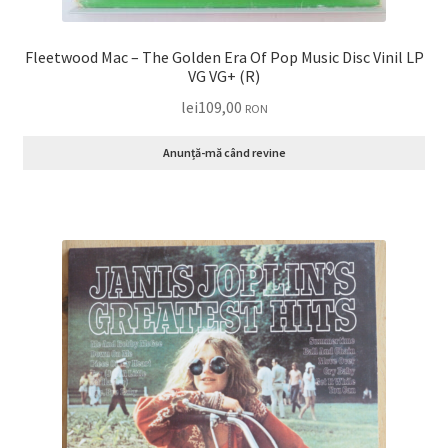
Fleetwood Mac – The Golden Era Of Pop Music Disc Vinil LP
VG VG+ (R)
lei
109,00
RON
Anunță-mă când revine