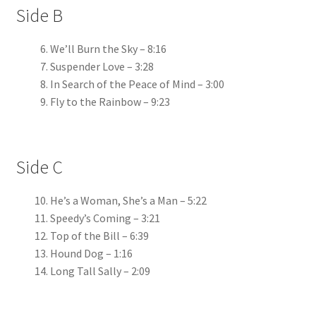
Side B
We’ll Burn the Sky
– 8:16
Suspender Love
– 3:28
In Search of the Peace of Mind
– 3:00
Fly to the Rainbow
– 9:23
Side C
He’s a Woman, She’s a Man
– 5:22
Speedy’s Coming
– 3:21
Top of the Bill
– 6:39
Hound Dog
– 1:16
Long Tall Sally
– 2:09