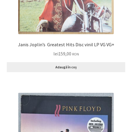
Janis Joplin’s Greatest Hits Disc vinil LP VG VG+
lei
159,00
RON
Adaugă în coș