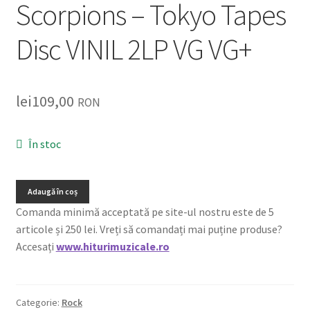
Scorpions ‎– Tokyo Tapes
Disc VINIL 2LP VG VG+
lei
109,00
RON
În stoc
Adaugă în coș
Comanda minimă acceptată pe site-ul nostru este de 5
articole și 250 lei. Vreți să comandați mai puține produse?
Accesați
www.hiturimuzicale.ro
Categorie:
Rock