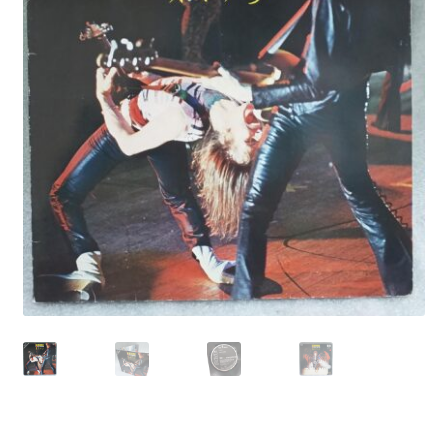
Echipamente
Listă produse
Oferta lunii
Contul meu
Blog
lei0,00