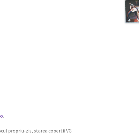
ro
.
iscul propriu-zis, starea copertii VG