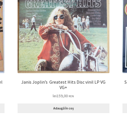
Janis Joplin’s Greatest Hits Disc vinil LP VG
S
VG+
lei
159,00
RON
Adaugă în coș