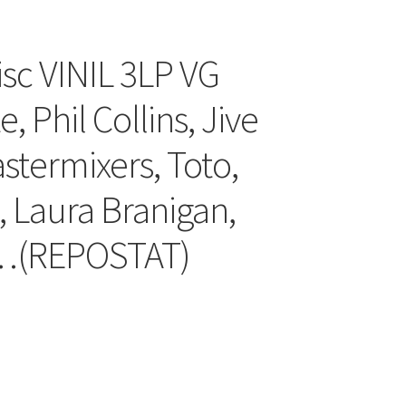
isc VINIL 3LP VG
 Phil Collins, Jive
termixers, Toto,
 Laura Branigan,
e …(REPOSTAT)