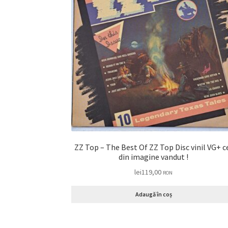
ZZ Top – The Best Of ZZ Top Disc vinil VG+ cel
din imagine vandut !
lei
119,00
RON
Adaugă în coș