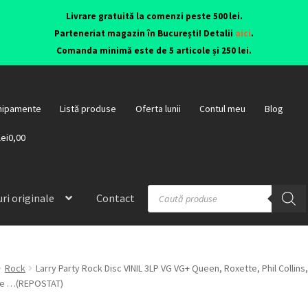
Livrare gratuită la comenzi peste 500 lei.
Parteneriat magazin în București! Detalii
aici
.
Comanda minimă este de 5 articole și 250 lei.
hipamente
Listă produse
Oferta lunii
Contul meu
Blog
lei0,00
ri originale
Contact
Rock
Larry Party Rock Disc VINIL 3LP VG VG+ Queen, Roxette, Phil Collin
ade …(REPOSTAT)