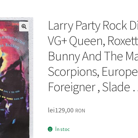
Larry Party Rock D
🔍
VG+ Queen, Roxette,
Bunny And The Mas
Scorpions, Europe,
Foreigner , Slad
lei
129,00
RON
În stoc