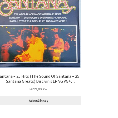
antana – 25 Hits (The Sound Of Santana – 25
Santana Greats) Disc vinil LP VG VG+
(REPOSTAT)
lei
99,00
RON
Adaugă în coș