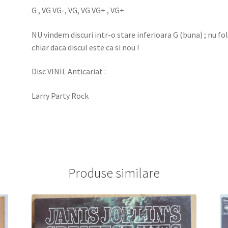
G , VG VG-, VG, VG VG+ , VG+
NU vindem discuri intr-o stare inferioara G (buna) ; nu f
chiar daca discul este ca si nou !
Disc VINIL Anticariat :
Larry Party Rock
Produse similare