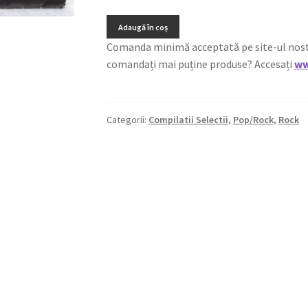
Adaugă în coș
Comanda minimă acceptată pe site-ul nostru e
comandați mai puține produse? Accesați
ww
Categorii:
Compilatii Selectii
,
Pop/Rock
,
Rock