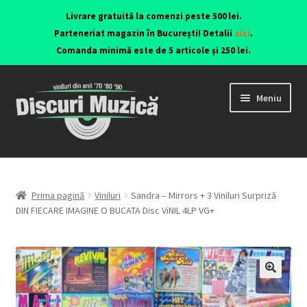
Livrare gratuită la comenzi peste 500 lei.
Parteneriat magazin în București! Detalii
aici
.
Comanda minimă este de 5 articole și 250 lei.
Meniu
Viniluri ediții originale anii 70-90
CD-uri originale
Prima pagină
Viniluri
Sandra – Mirrors + 3 Viniluri Surpriză
DIN FIECARE IMAGINE O BUCATA Disc ViNIL 4LP VG+
Contact
🔍