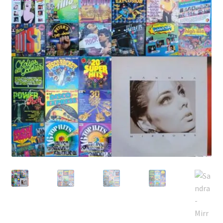
Echipamente
Listă produse
Oferta lunii
Contul meu
Blog
lei0,00