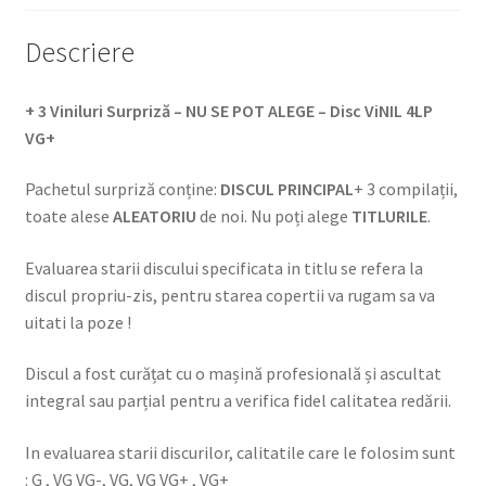
Descriere
+ 3 Viniluri Surpriză – NU SE POT ALEGE – Disc ViNIL 4LP
VG+
Pachetul surpriză conține:
DISCUL PRINCIPAL
+ 3 compilații,
toate alese
ALEATORIU
de noi. Nu poți alege
TITLURILE
.
Evaluarea starii discului specificata in titlu se refera la
discul propriu-zis, pentru starea copertii va rugam sa va
uitati la poze !
Discul a fost curățat cu o mașină profesională și ascultat
integral sau parțial pentru a verifica fidel calitatea redării.
In evaluarea starii discurilor, calitatile care le folosim sunt
: G , VG VG-, VG, VG VG+ , VG+