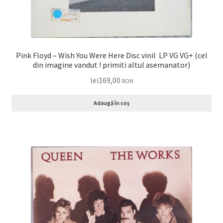
Pink Floyd – Wish You Were Here Disc vinil LP VG VG+ (cel
din imagine vandut ! primiti altul asemanator)
lei
169,00
RON
Adaugă în coș