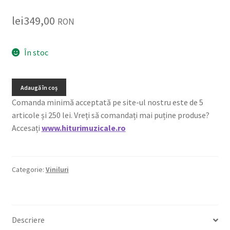
lei
349,00
RON
În stoc
Adaugă în coș
Comanda minimă acceptată pe site-ul nostru este de 5
articole și 250 lei. Vreți să comandați mai puține produse?
Accesați
www.hiturimuzicale.ro
Categorie:
Viniluri
Descriere