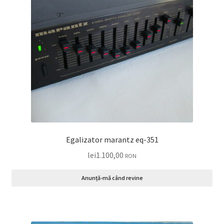
Egalizator marantz eq-351
lei
1.100,00
RON
Anunță-mă când revine