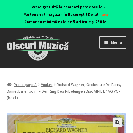
Livrare gratuită la comenzi peste 500 lei.
Parteneriat magazin în București! Detalii
aici
.
Comanda minimă este de 5 articole și 250 lei.
Meniu
Viniluri ediții originale anii 70-90
CD-uri originale
Prima pagină
Viniluri
Richard Wagner, Orchestre De Paris,
Daniel Barenboim – Der Ring Des Nibelungen Disc VINIL LP VG VG+
(box1)
Contact
🔍