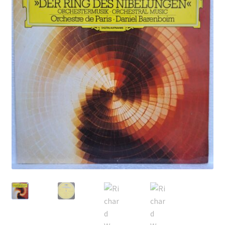
Echipamente
Listă produse
Oferta lunii
Contul meu
Blog
lei0,00