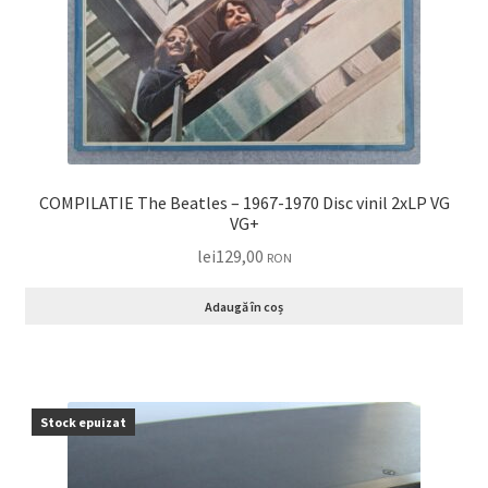
COMPILATIE The Beatles – 1967-1970 Disc vinil 2xLP VG
VG+
lei
129,00
RON
Adaugă în coș
Stock epuizat