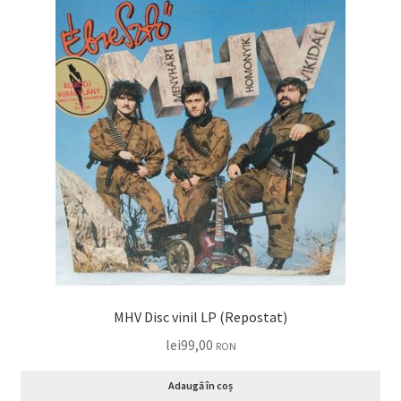
MHV Disc vinil LP (Repostat)
lei
99,00
RON
Adaugă în coș