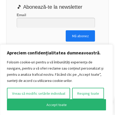
🎵 Abonează-te la newsletter
Email
Apreciem confidențialitatea dumneavoastră.
Folosim cookie-uri pentru a vă îmbunătăți experiența de
navigare, pentru a vă oferi reclame sau conținut personalizat și
pentru a analiza traficul nostru. Făcând clic pe „Accept toate”,
sunteți de acord cu utilizarea cookie-urilor.
Vreau să modific setările individual
Resping toate
0
Accept toate
👍 Urmărește-ne pe Facebook
O