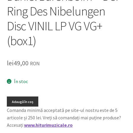
Ring Des Nibelungen
Disc VINIL LP VG VG+
(box1)
lei
49,00
RON
În stoc
Adaugă în coș
Comanda minimă acceptată pe site-ul nostru este de 5
articole și 250 lei. Vreți să comandați mai puține produse?
Accesați
www.hiturimuzicale.ro