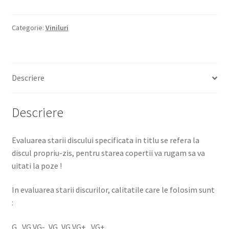
Categorie:
Viniluri
Descriere
Descriere
Evaluarea starii discului specificata in titlu se refera la
discul propriu-zis, pentru starea copertii va rugam sa va
uitati la poze !
In evaluarea starii discurilor, calitatile care le folosim sunt
:
G , VG VG-, VG, VG VG+ , VG+