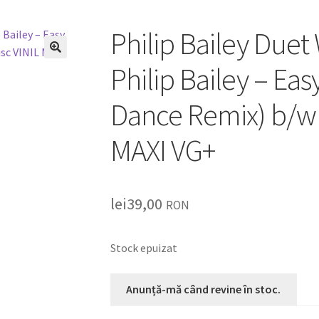
Philip Bailey Duet 
🔍
Philip Bailey – Ea
Dance Remix) b/w
MAXI VG+
lei
39,00
RON
Stock epuizat