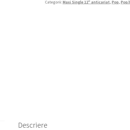
Categorii:
Maxi Single 12" anticariat
,
Pop
,
Pop/
Descriere