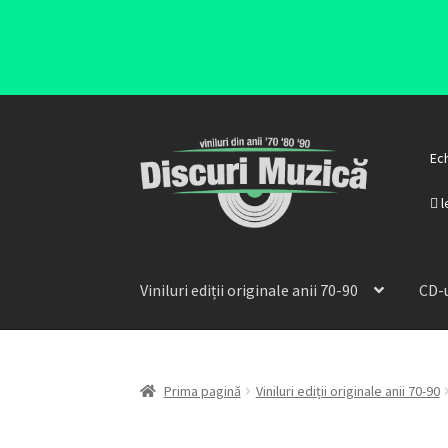
Ec
l
Viniluri ediții originale anii 70-90
CD-u
Prima pagină
Viniluri ediții originale anii 70-90