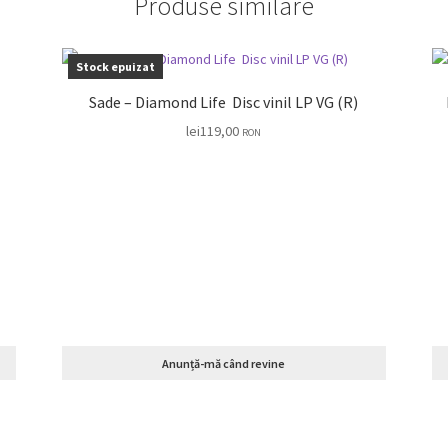
Produse similare
Stock epuizat
Sade – Diamond Life Disc vinil LP VG (R)
lei
119,00
RON
Anunță-mă când revine