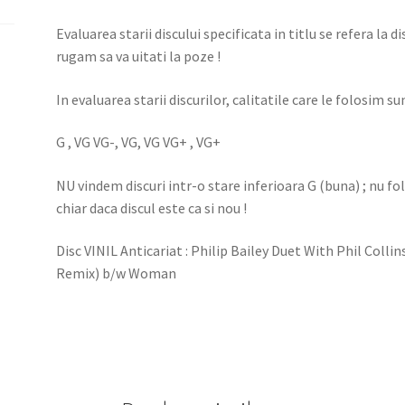
Evaluarea starii discului specificata in titlu se refera la d
rugam sa va uitati la poze !
In evaluarea starii discurilor, calitatile care le folosim sun
G , VG VG-, VG, VG VG+ , VG+
NU vindem discuri intr-o stare inferioara G (buna) ; nu f
chiar daca discul este ca si nou !
Disc VINIL Anticariat : Philip Bailey Duet With Phil Colli
Remix) b/w Woman