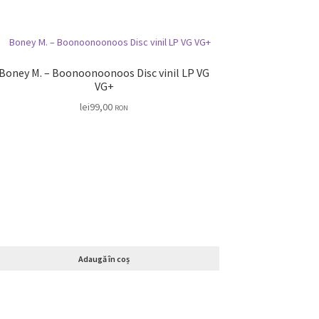
Boney M. – Boonoonoonoos Disc vinil LP VG
VG+
lei
99,00
RON
Adaugă în coș