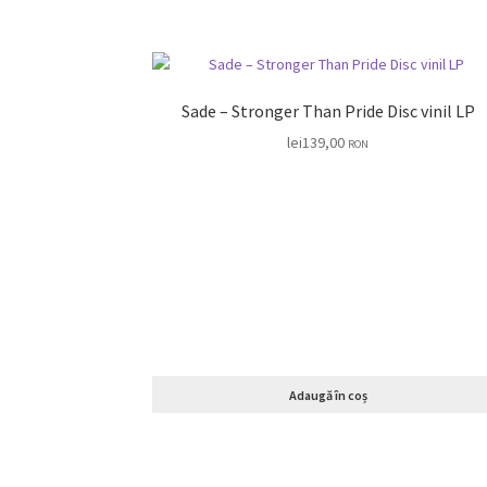
Sade – Stronger Than Pride Disc vinil LP
lei
139,00
RON
Adaugă în coș