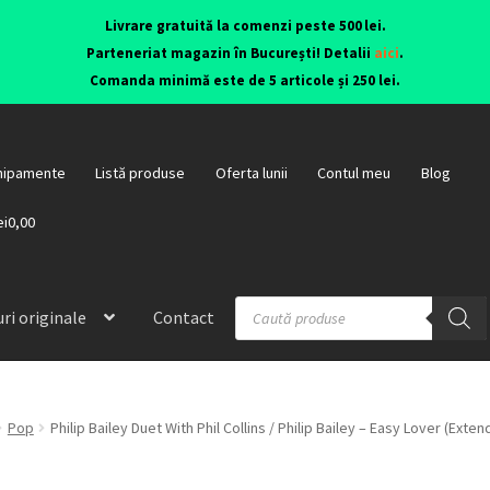
Livrare gratuită la comenzi peste 500 lei.
Parteneriat magazin în București! Detalii
aici
.
Comanda minimă este de 5 articole și 250 lei.
hipamente
Listă produse
Oferta lunii
Contul meu
Blog
ei0,00
ri originale
Contact
Pop
Philip Bailey Duet With Phil Collins / Philip Bailey – Easy Lover (E