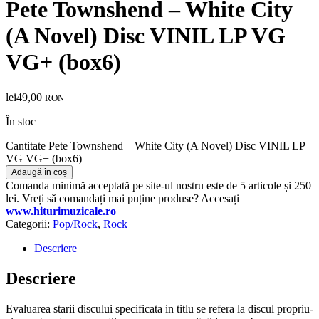
Pete Townshend – White City
(A Novel) Disc VINIL LP VG
VG+ (box6)
lei
49,00
RON
În stoc
Cantitate Pete Townshend – White City (A Novel) Disc VINIL LP
VG VG+ (box6)
Adaugă în coș
Comanda minimă acceptată pe site-ul nostru este de 5 articole și 250
lei. Vreți să comandați mai puține produse? Accesați
www.hiturimuzicale.ro
Categorii:
Pop/Rock
,
Rock
Descriere
Descriere
Evaluarea starii discului specificata in titlu se refera la discul propriu-