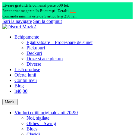
Livrare gratuită la comenzi peste 500 lei.
Parteneriat magazin în București! Detalii
aici
.
Comanda minimă este de 5 articole și 250 lei.
Sari la navigare
Sari la conținut
Echipamente
Egalizatoare – Procesoare de sunet
Pickupuri
Deckuri
Doze si ace pickup
Diverse
Listă produse
Oferta lunii
Contul meu
Blog
lei0,00
Meniu
Viniluri ediții originale anii 70-90
Noi, sigilate
Oldies – Swing
Blues
Clasică