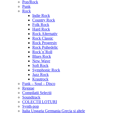
Pop/Rock
Punk
Rock
Indie Rock
Country Rock
Folk Rock
Hard Rock
Rock Alternativ
Rock Classic
Rock Progresiv
Rock Psihedelic
Rock`n`Roll
Blues Rock
New Wave
Soft Rock
Symphonic Rock
Jazz Rock
Krautrock
Funk – Soul – Disco
Reggae
Compilatii Selectii
Soundtrack
COLECTII LOTURI
Synth-pop
Italia Ungaria Germania Grecia si altele