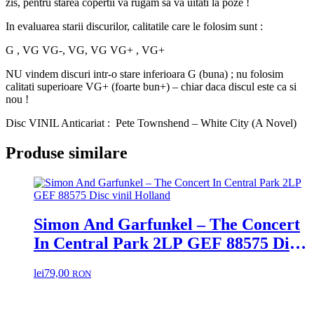
zis, pentru starea copertii va rugam sa va uitati la poze !
In evaluarea starii discurilor, calitatile care le folosim sunt :
G , VG VG-, VG, VG VG+ , VG+
NU vindem discuri intr-o stare inferioara G (buna) ; nu folosim
calitati superioare VG+ (foarte bun+) – chiar daca discul este ca si
nou !
Disc VINIL Anticariat : Pete Townshend – White City (A Novel)
Produse similare
Simon And Garfunkel – The Concert
In Central Park 2LP GEF 88575 Disc
vinil Holland
lei
79,00
RON