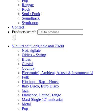
Pop
Reggae
Rock
Soul / Funk
Soundtrack
Synth-pop
Contact
Products search
Viniluri ediții originale anii 70-90
Noi, sigilate
Oldies – Swing
Blues
Clasică
Country
Electronică, Ambient, Acustică, Instrumentală
Folk
Hip hop – Rap – House
Italo Disco, Euro Disco
Jazz
Flamenco, Latino, Tango
Maxi Single 12″ anticariat
Metal
Pop