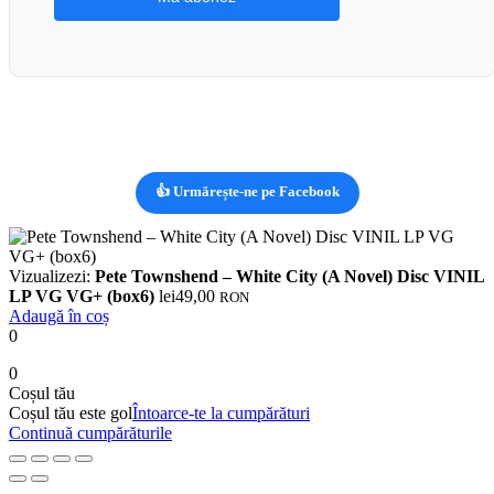
👍 Urmărește-ne pe Facebook
Vizualizezi:
Pete Townshend – White City (A Novel) Disc VINIL
LP VG VG+ (box6)
lei
49,00
RON
Adaugă în coș
0
0
Coșul tău
Coșul tău este gol
Întoarce-te la cumpărături
Continuă cumpărăturile