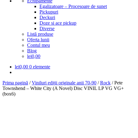
Echipamente
Egalizatoare – Procesoare de sunet
Pickupuri
Deckuri
Doze si ace pickup
Diverse
Listă produse
Oferta lunii
Contul meu
Blog
lei0,00
lei
0,00
0 elemente
Prima pagină
/
Viniluri ediții originale anii 70-90
/
Rock
/
Pete
Townshend – White City (A Novel) Disc VINIL LP VG VG+
(box6)