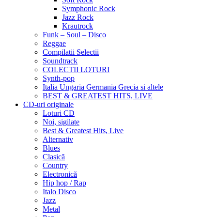
Symphonic Rock
Jazz Rock
Krautrock
Funk – Soul – Disco
Reggae
Compilatii Selectii
Soundtrack
COLECTII LOTURI
Synth-pop
Italia Ungaria Germania Grecia si altele
BEST & GREATEST HITS, LIVE
CD-uri originale
Loturi CD
Noi, sigilate
Best & Greatest Hits, Live
Alternativ
Blues
Clasică
Country
Electronică
Hip hop / Rap
Italo Disco
Jazz
Metal