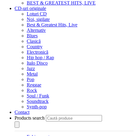
BEST & GREATEST HITS, LIVE
CD-uri originale
Loturi CD
Noi, sigilate
Best & Greatest Hits, Live
Alternativ
Blues
Clasică
Country
Electronică
Hip hop / Rap
Italo Disco
Jazz
Metal
Pop
Reggae
Rock
Soul / Funk
Soundtrack
Synth-pop
Contact
Products search