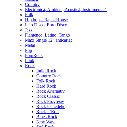
Country
Electronică, Ambient, Acustică, Instrumentală
Folk
Hip hop – Rap – House
Italo Disco, Euro Disco
Jazz
Flamenco, Latino, Tango
Maxi Single 12″ anticariat
Metal
Pop
Pop/Rock
Punk
Rock
Indie Rock
Country Rock
Folk Rock
Hard Rock
Rock Alternativ
Rock Classic
Rock Progresiv
Rock Psihedelic
Rock`n`Roll
Blues Rock
New Wave
Soft Rock