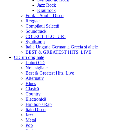
Jazz Rock
Krautrock
Funk – Soul – Disco
Reggae
Compilatii Selectii
Soundtrack
COLECTII LOTURI
Synth-pop
Italia Ungaria Germania Grecia si altele
BEST & GREATEST HITS, LIVE
CD-uri originale
Loturi CD
Noi, sigilate
Best & Greatest Hits, Live
Alternativ
Blues
Clasică
Country
Electronică
Hip hop / Rap
Italo Disco
Jazz
Metal
Pop