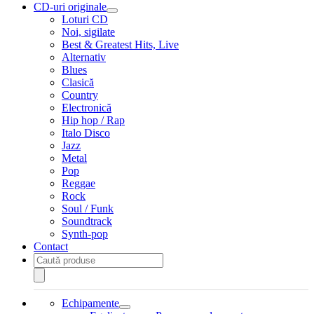
CD-uri originale
Extinde
Loturi CD
meniul
Noi, sigilate
copil
Best & Greatest Hits, Live
Alternativ
Blues
Clasică
Country
Electronică
Hip hop / Rap
Italo Disco
Jazz
Metal
Pop
Reggae
Rock
Soul / Funk
Soundtrack
Synth-pop
Contact
Products
search
Echipamente
Extinde