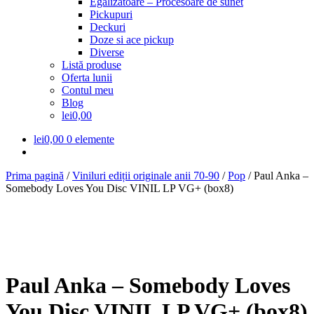
Egalizatoare – Procesoare de sunet
meniul
Pickupuri
copil
Deckuri
Doze si ace pickup
Diverse
Listă produse
Oferta lunii
Contul meu
Blog
lei0,00
lei
0,00
0 elemente
Prima pagină
/
Viniluri ediții originale anii 70-90
/
Pop
/
Paul Anka –
Somebody Loves You Disc VINIL LP VG+ (box8)
Paul Anka – Somebody Loves
You Disc VINIL LP VG+ (box8)