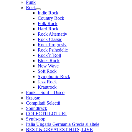
Punk
Rock
Extinde
Indie Rock
meniul
Country Rock
copil
Folk Rock
Hard Rock
Rock Alternativ
Rock Classic
Rock Progresiv
Rock Psihedelic
Rock`n`Roll
Blues Rock
New Wave
Soft Rock
Symphonic Rock
Jazz Rock
Krautrock
Funk – Soul – Disco
Reggae
Compilatii Selectii
Soundtrack
COLECTII LOTURI
Synth-pop
Italia Ungaria Germania Grecia si altele
BEST & GREATEST HITS, LIVE