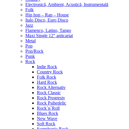
Electronică, Ambient, Acustică, Instrumentală
Folk
Hip hop – Rap – House
Italo Disco, Euro Disco
Jazz
Flamenco, Latino, Tango
Maxi Single 12″ anticariat
Metal
Pop
Pop/Rock
Punk
Rock
Indie Rock
Country Rock
Folk Rock
Hard Rock
Rock Alternativ
Rock Classic
Rock Progresiv
Rock Psihedelic
Rock`n`Roll
Blues Rock
New Wave
Soft Rock
Symphonic Rock