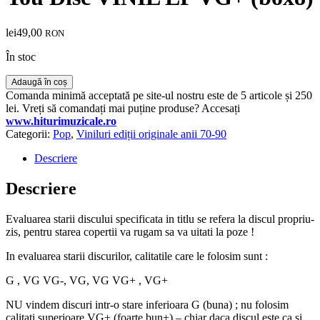
lei
49,00
RON
În stoc
Cantitate
Adaugă în coș
Paul
Comanda minimă acceptată pe site-ul nostru este de 5 articole și 250
Anka
lei. Vreți să comandați mai puține produse? Accesați
–
www.hiturimuzicale.ro
Somebody
Categorii:
Pop
,
Viniluri ediții originale anii 70-90
Loves
You
Descriere
Disc
VINIL
Descriere
LP
VG+
Evaluarea starii discului specificata in titlu se refera la discul propriu-
(box8)
zis, pentru starea copertii va rugam sa va uitati la poze !
In evaluarea starii discurilor, calitatile care le folosim sunt :
G , VG VG-, VG, VG VG+ , VG+
NU vindem discuri intr-o stare inferioara G (buna) ; nu folosim
calitati superioare VG+ (foarte bun+) – chiar daca discul este ca si