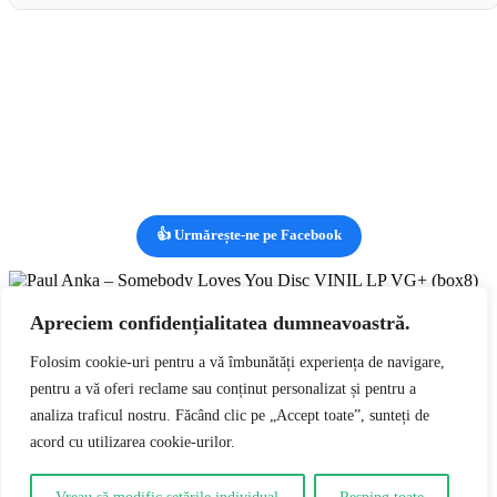
👍 Urmărește-ne pe Facebook
Vizualizezi:
Paul Anka – Somebody Loves You Disc VINIL LP
VG+ (box8)
lei
49,00
Apreciem confidențialitatea dumneavoastră.
RON
Adaugă în coș
0
Folosim cookie-uri pentru a vă îmbunătăți experiența de navigare,
pentru a vă oferi reclame sau conținut personalizat și pentru a
0
analiza traficul nostru. Făcând clic pe „Accept toate”, sunteți de
Coșul tău
Coșul tău este gol
Întoarce-te la cumpărături
acord cu utilizarea cookie-urilor.
Continuă cumpărăturile