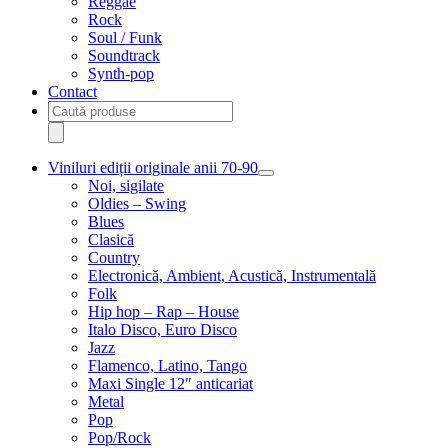
Reggae
Rock
Soul / Funk
Soundtrack
Synth-pop
Contact
Products
search
Viniluri ediții originale anii 70-90
Extinde
Noi, sigilate
meniul
Oldies – Swing
copil
Blues
Clasică
Country
Electronică, Ambient, Acustică, Instrumentală
Folk
Hip hop – Rap – House
Italo Disco, Euro Disco
Jazz
Flamenco, Latino, Tango
Maxi Single 12″ anticariat
Metal
Pop
Pop/Rock