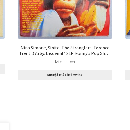
Nina Simone, Sinita, The Stranglers, Terence
Trent D’Arby, Disc vinil* 2LP Ronny’s Pop Show
11 – 32 melodi Black Samanta fox, Neu Order,
lei
79,00
RON
Sinead O’Connor, Sandra
Anunță-mă când revine