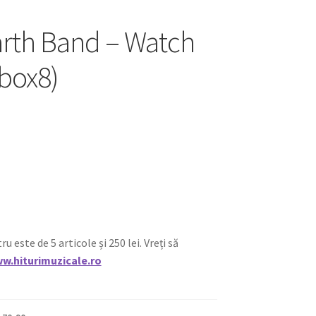
rth Band – Watch
(box8)
ste de 5 articole și 250 lei. Vreți să
w.hiturimuzicale.ro