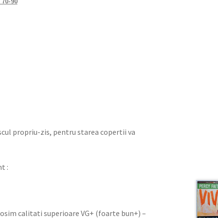
i 70-90
iscul propriu-zis, pentru starea copertii va
t :
olosim calitati superioare VG+ (foarte bun+) –