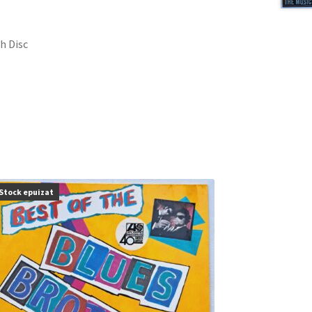
h Disc
Stock epuizat