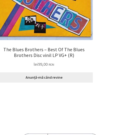
The Blues Brothers – Best Of The Blues
Brothers Disc vinil LP VG+ (R)
lei
99,00
RON
Anunță-mă când revine