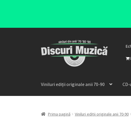
Ec
Viniluri ediții originale anii 70-90
CD-u
Prima pagină
Viniluri ediții originale anii 70-90