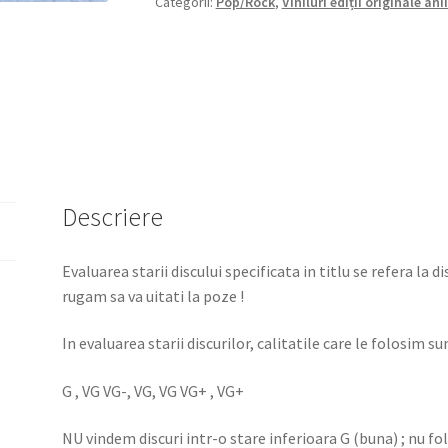
Categorii:
Pop/Rock
,
Viniluri ediții originale ani
Descriere
Evaluarea starii discului specificata in titlu se refera la d
rugam sa va uitati la poze !
In evaluarea starii discurilor, calitatile care le folosim sun
G , VG VG-, VG, VG VG+ , VG+
NU vindem discuri intr-o stare inferioara G (buna) ; nu f