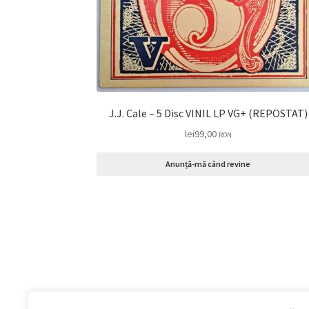
J.J. Cale – 5 Disc VINIL LP VG+ (REPOSTAT)
lei
99,00
RON
Anunță-mă când revine