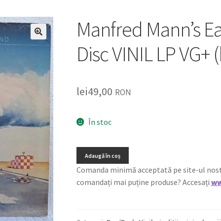
Manfred Mann’s Ea
🔍
Disc VINIL LP VG+ 
lei
49,00
RON
În stoc
Adaugă în coș
Comanda minimă acceptată pe site-ul nostru e
comandați mai puține produse? Accesați
ww