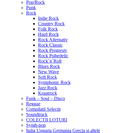
Pop/Rock
Punk
Rock
Indie Rock
Country Rock
Folk Rock
Hard Rock
Rock Alternativ
Rock Classic
Rock Progresiv
Rock Psihedelic
Rock`n`Roll
Blues Rock
New Wave
Soft Rock
Symphonic Rock
Jazz Rock
Krautrock
Funk – Soul – Disco
Reggae
Compilatii Selectii
Soundtrack
COLECTII LOTURI
Synth-pop
Italia Ungaria Germania Grecia si altele