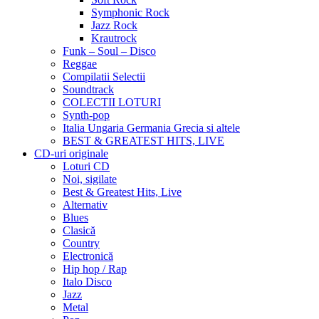
Symphonic Rock
Jazz Rock
Krautrock
Funk – Soul – Disco
Reggae
Compilatii Selectii
Soundtrack
COLECTII LOTURI
Synth-pop
Italia Ungaria Germania Grecia si altele
BEST & GREATEST HITS, LIVE
CD-uri originale
Loturi CD
Noi, sigilate
Best & Greatest Hits, Live
Alternativ
Blues
Clasică
Country
Electronică
Hip hop / Rap
Italo Disco
Jazz
Metal