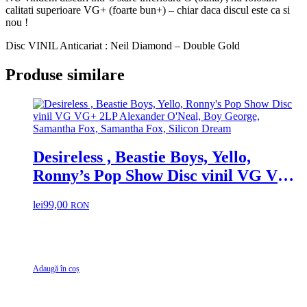
calitati superioare VG+ (foarte bun+) – chiar daca discul este ca si
nou !
Disc VINIL Anticariat : Neil Diamond – Double Gold
Produse similare
Desireless , Beastie Boys, Yello,
Ronny’s Pop Show Disc vinil VG VG+
2LP Alexander O’Neal, Boy George,
lei
99,00
RON
Samantha Fox, Samantha Fox, Silicon
Dream
Adaugă în coș