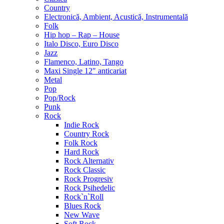
Country
Electronică, Ambient, Acustică, Instrumentală
Folk
Hip hop – Rap – House
Italo Disco, Euro Disco
Jazz
Flamenco, Latino, Tango
Maxi Single 12″ anticariat
Metal
Pop
Pop/Rock
Punk
Rock
Indie Rock
Country Rock
Folk Rock
Hard Rock
Rock Alternativ
Rock Classic
Rock Progresiv
Rock Psihedelic
Rock`n`Roll
Blues Rock
New Wave
Soft Rock