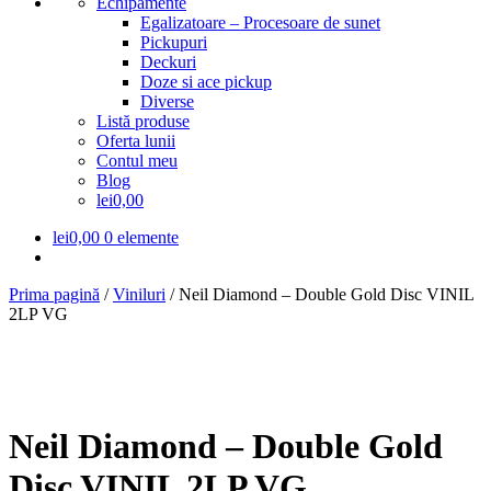
Echipamente
Egalizatoare – Procesoare de sunet
Pickupuri
Deckuri
Doze si ace pickup
Diverse
Listă produse
Oferta lunii
Contul meu
Blog
lei0,00
lei
0,00
0 elemente
Prima pagină
/
Viniluri
/
Neil Diamond – Double Gold Disc VINIL
2LP VG
Neil Diamond – Double Gold
Disc VINIL 2LP VG