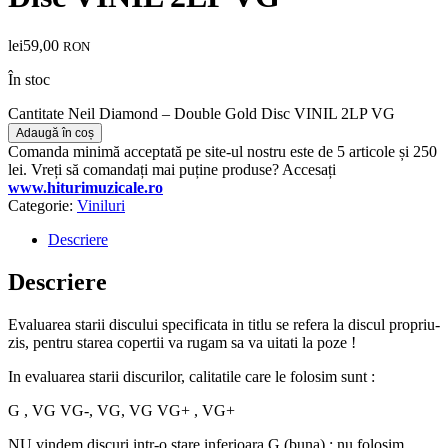
lei
59,00
RON
În stoc
Cantitate Neil Diamond – Double Gold Disc VINIL 2LP VG
Adaugă în coș
Comanda minimă acceptată pe site-ul nostru este de 5 articole și 250
lei. Vreți să comandați mai puține produse? Accesați
www.hiturimuzicale.ro
Categorie:
Viniluri
Descriere
Descriere
Evaluarea starii discului specificata in titlu se refera la discul propriu-
zis, pentru starea copertii va rugam sa va uitati la poze !
In evaluarea starii discurilor, calitatile care le folosim sunt :
G , VG VG-, VG, VG VG+ , VG+
NU vindem discuri intr-o stare inferioara G (buna) ; nu folosim