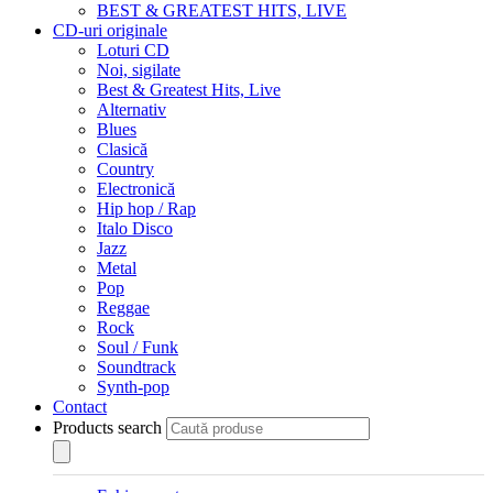
BEST & GREATEST HITS, LIVE
CD-uri originale
Loturi CD
Noi, sigilate
Best & Greatest Hits, Live
Alternativ
Blues
Clasică
Country
Electronică
Hip hop / Rap
Italo Disco
Jazz
Metal
Pop
Reggae
Rock
Soul / Funk
Soundtrack
Synth-pop
Contact
Products search