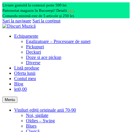
Livrare gratuită la comenzi peste 500 lei.
Parteneriat magazin în București! Detalii
aici
.
Comanda minimă este de 5 articole și 250 lei.
Sari la navigare
Sari la conținut
Echipamente
Egalizatoare – Procesoare de sunet
Pickupuri
Deckuri
Doze si ace pickup
Diverse
Listă produse
Oferta lunii
Contul meu
Blog
lei0,00
Meniu
Viniluri ediții originale anii 70-90
Noi, sigilate
Oldies – Swing
Blues
Clasică