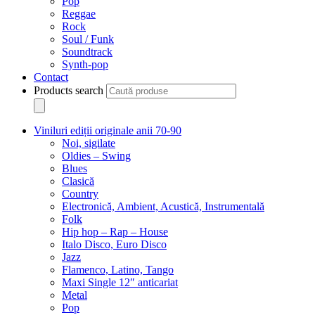
Pop
Reggae
Rock
Soul / Funk
Soundtrack
Synth-pop
Contact
Products search
Viniluri ediții originale anii 70-90
Noi, sigilate
Oldies – Swing
Blues
Clasică
Country
Electronică, Ambient, Acustică, Instrumentală
Folk
Hip hop – Rap – House
Italo Disco, Euro Disco
Jazz
Flamenco, Latino, Tango
Maxi Single 12″ anticariat
Metal
Pop