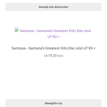
Anunță-mă când revine
Santana – Santana’s Greatest Hits Disc vinil LP VG +
lei
79,00
RON
Adaugă în coș