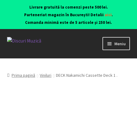
Livrare gratuită la comenzi peste 500 lei.
Parteneriat magazin în București! Detalii
aici
.
Comanda minimă este de 5 articole și 250 lei.
Meniu
Viniluri ediții originale anii 70-90
CD-uri originale
Prima pagină
Viniluri
DECK Nakamichi Cassette Deck 1 .
Contact
Echipamente