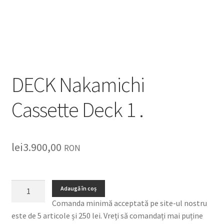
Listă produse
Oferta lunii
Contul meu
DECK Nakamichi
Blog
Cassette Deck 1 .
lei0,00
lei
3.900,00
RON
Adaugă în coș
Comanda minimă acceptată pe site-ul nostru
este de 5 articole și 250 lei. Vreți să comandați mai puține