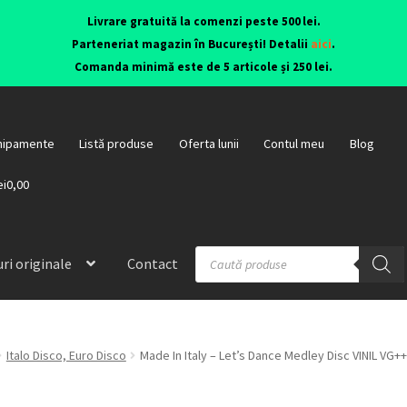
Livrare gratuită la comenzi peste 500 lei.
Parteneriat magazin în București! Detalii
aici
.
Comanda minimă este de 5 articole și 250 lei.
hipamente
Listă produse
Oferta lunii
Contul meu
Blog
ei0,00
ri originale
Contact
Italo Disco, Euro Disco
Made In Italy – Let’s Dance Medley Disc VINIL V