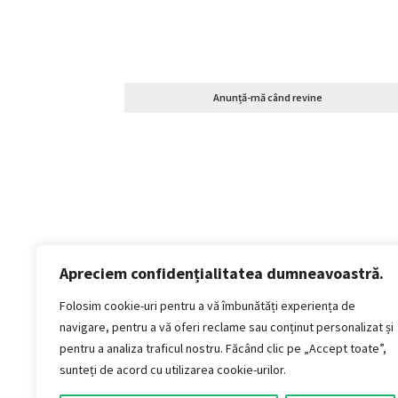
Anunță-mă când revine
Apreciem confidențialitatea dumneavoastră.
Politică de confidențialitate
Termeni si conditii
Folosim cookie-uri pentru a vă îmbunătăți experiența de
Politica de cookies
navigare, pentru a vă oferi reclame sau conținut personalizat și
Politica de livrare și retur
pentru a analiza traficul nostru. Făcând clic pe „Accept toate”,
Politica de plată
sunteți de acord cu utilizarea cookie-urilor.
Formular Retur