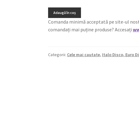
Adaugă în coș
Comanda minimă acceptată pe site-ul nostru e
comandați mai puține produse? Accesați
ww
Categorii:
Cele mai cautate
,
Italo Disco, Euro D