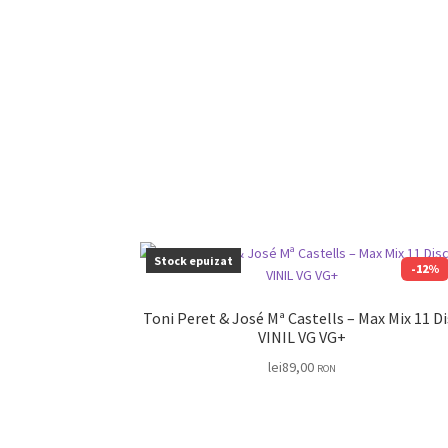
Stock epuizat
-12%
Toni Peret & José Mª Castells – Max Mix 11 Disc
VINIL VG VG+
lei
89,00
RON