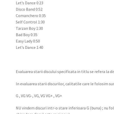
Let’s Dance 0:23
Disco Band 0:52
Comanchero 0:35
Self Control 1:30
Tarzan Boy 1:30
Bad Boy 0:35
Easy Lady 0:50
Let’s Dance 1:40
Evaluarea starii discului specificata in titlu se refera la 
In evaluarea starii discurilor, calitatile care le folosim sun
G , VG VG-, VG, VG VG+ , VG+
NU vindem discuri intr-o stare inferioara G (buna) ; nu f