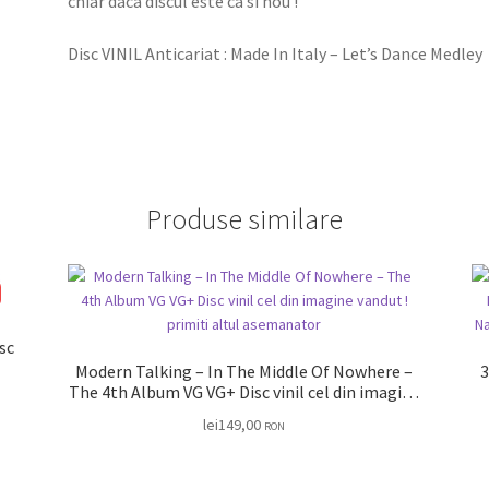
chiar daca discul este ca si nou !
Disc VINIL Anticariat : Made In Italy – Let’s Dance Medley
Produse similare
Modern Talking – In The Middle Of Nowhere –
3
The 4th Album VG VG+ Disc vinil cel din imagine
vandut ! primiti altul asemanator
lei
149,00
RON