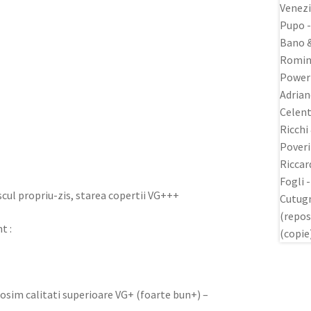
discul propriu-zis, starea copertii VG+++
t :
olosim calitati superioare VG+ (foarte bun+) –