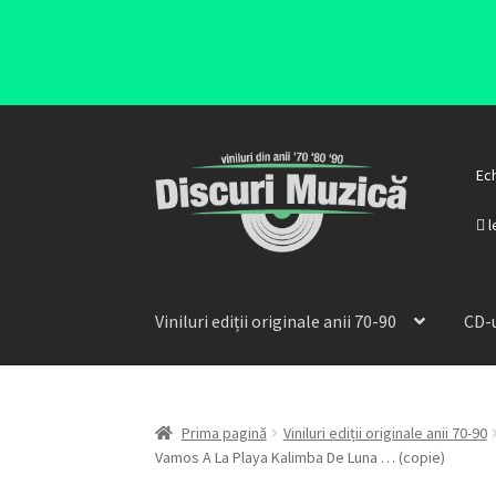
Ec
l
Viniluri ediții originale anii 70-90
CD-u
Prima pagină
Viniluri ediții originale anii 70-90
Vamos A La Playa Kalimba De Luna … (copie)