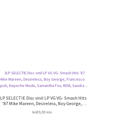
LP SELECTIE Disc vinil LP VG VG- Smash Hits
’87 Mike Mareen, Desireless, Boy George,
Francesco Napoli, Depeche Mode, Samantha
lei
89,00
RON
Fox, REM, Sandra …