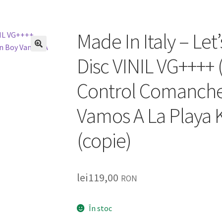
Made In Italy – Le
🔍
Disc VINIL VG++++
Control Comanche
Vamos A La Playa
(copie)
lei
119,00
RON
În stoc