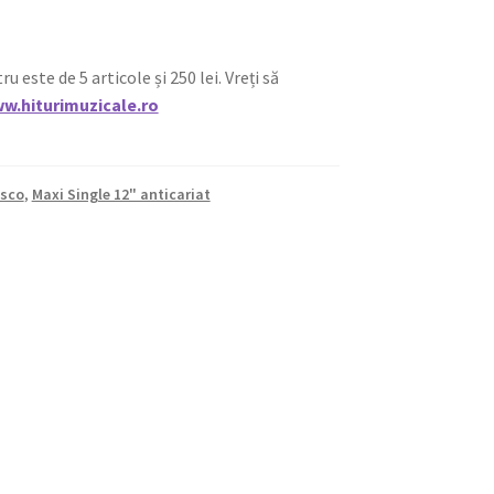
ste de 5 articole și 250 lei. Vreți să
w.hiturimuzicale.ro
isco
,
Maxi Single 12" anticariat