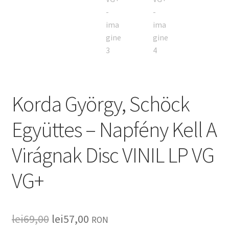
Korda György, Schöck
Együttes – Napfény Kell A
Virágnak Disc VINIL LP VG
VG+
lei
69,00
lei
57,00
RON