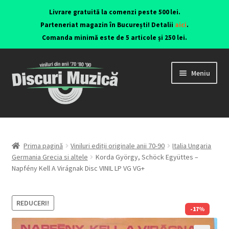
Livrare gratuită la comenzi peste 500 lei.
Parteneriat magazin în București! Detalii
aici
.
Comanda minimă este de 5 articole și 250 lei.
Meniu
Viniluri ediții originale anii 70-90
CD-uri originale
Prima pagină
Viniluri ediții originale anii 70-90
Italia Ungaria
Germania Grecia si altele
Korda György, Schöck Együttes –
Napfény Kell A Virágnak Disc VINIL LP VG VG+
Contact
REDUCERI!
-17%