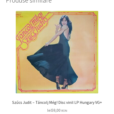
Produse similare
Szűcs Judit – Táncolj Még! Disc vinil LP Hungary VG+
lei
59,00
RON