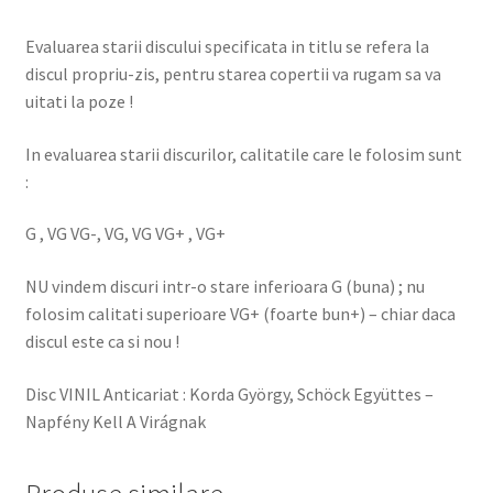
Evaluarea starii discului specificata in titlu se refera la
discul propriu-zis, pentru starea copertii va rugam sa va
uitati la poze !
In evaluarea starii discurilor, calitatile care le folosim sunt
:
G , VG VG-, VG, VG VG+ , VG+
NU vindem discuri intr-o stare inferioara G (buna) ; nu
folosim calitati superioare VG+ (foarte bun+) – chiar daca
discul este ca si nou !
Disc VINIL Anticariat : Korda György, Schöck Együttes –
Napfény Kell A Virágnak