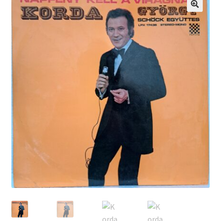
Echipamente
🔍
Listă produse
Oferta lunii
Contul meu
Blog
lei0,00