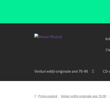
Ec
l
Viniluri ediții originale anii 70-90
CD-u
Prima pagină
Viniluri ediții originale anii 70-90