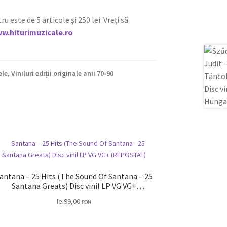
ste de 5 articole și 250 lei. Vreți să
w.hiturimuzicale.ro
ele
,
Viniluri ediții originale anii 70-90
antana – 25 Hits (The Sound Of Santana – 25
Santana Greats) Disc vinil LP VG VG+
(REPOSTAT)
lei
99,00
RON