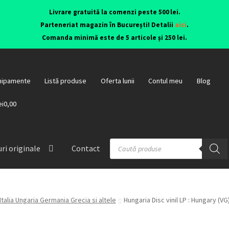
Livrare gratuită la comenzi peste 500 lei.
Parteneriat magazin în București! Detalii
aici
.
Comanda minimă este de 5 articole și 250 lei.
hipamente
Listă produse
Oferta lunii
Contul meu
Blog
ei0,00
ri originale
Contact
Italia Ungaria Germania Grecia si altele
Hungaria Disc vinil LP : Hungary (VG