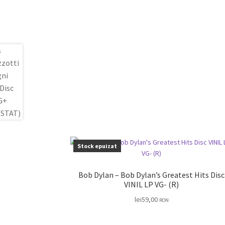
Stock epuizat
Bob Dylan – Bob Dylan’s Greatest Hits Disc
VINIL LP VG- (R)
lei
59,00
RON