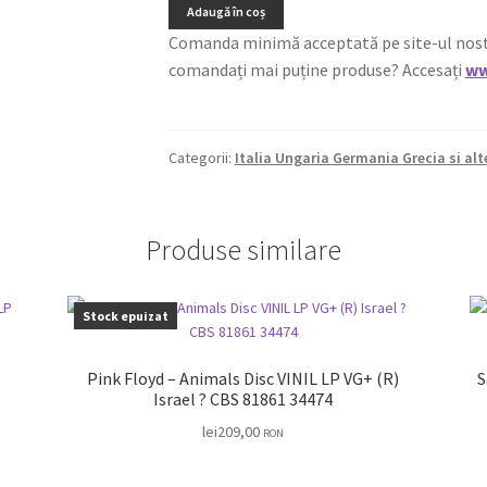
Adaugă în coș
Comanda minimă acceptată pe site-ul nostru e
comandați mai puține produse? Accesați
ww
Categorii:
Italia Ungaria Germania Grecia si alt
Produse similare
Stock epuizat
Pink Floyd – Animals Disc VINIL LP VG+ (R)
S
Israel ? CBS 81861 34474
lei
209,00
RON