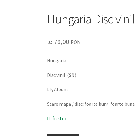
Hungaria Disc vinil
lei
79,00
RON
Hungaria
Disc vinil (SN)
LP, Album
Stare mapa / disc :foarte bun/ foarte buna
În stoc