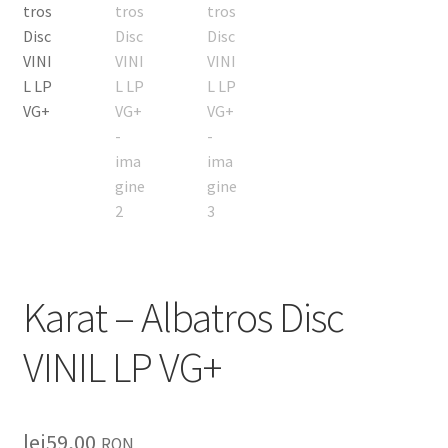
Listă produse
Oferta lunii
Contul meu
Blog
lei0,00
Karat – Albatros Disc
VINIL LP VG+
lei
59,00
RON