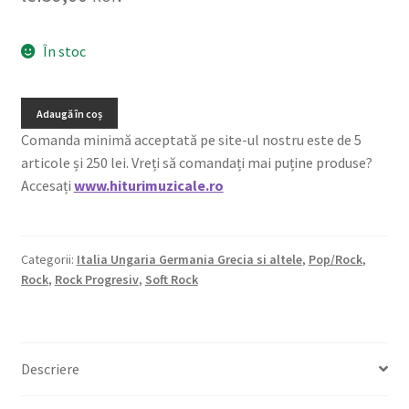
În stoc
Adaugă în coș
Comanda minimă acceptată pe site-ul nostru este de 5
articole și 250 lei. Vreți să comandați mai puține produse?
Accesați
www.hiturimuzicale.ro
Categorii:
Italia Ungaria Germania Grecia si altele
,
Pop/Rock
,
Rock
,
Rock Progresiv
,
Soft Rock
Descriere