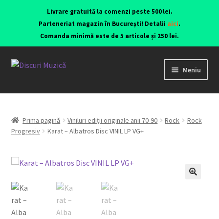
Livrare gratuită la comenzi peste 500 lei.
Parteneriat magazin în București! Detalii
aici
.
Comanda minimă este de 5 articole și 250 lei.
Meniu
Viniluri ediții originale anii 70-90
CD-uri originale
Prima pagină
Viniluri ediții originale anii 70-90
Rock
Rock
Progresiv
Karat – Albatros Disc VINIL LP VG+
Contact
🔍
Echipamente