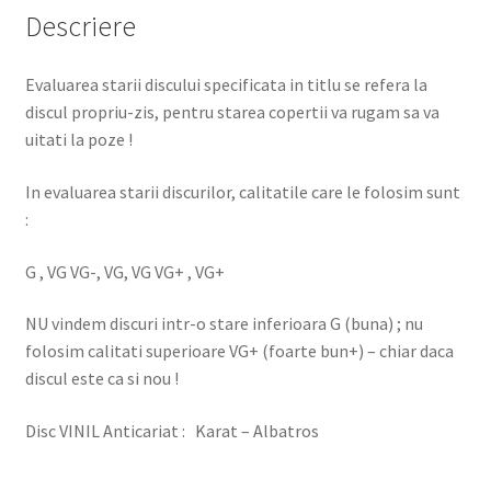
Descriere
Evaluarea starii discului specificata in titlu se refera la
discul propriu-zis, pentru starea copertii va rugam sa va
uitati la poze !
In evaluarea starii discurilor, calitatile care le folosim sunt
:
G , VG VG-, VG, VG VG+ , VG+
NU vindem discuri intr-o stare inferioara G (buna) ; nu
folosim calitati superioare VG+ (foarte bun+) – chiar daca
discul este ca si nou !
Disc VINIL Anticariat : Karat – Albatros