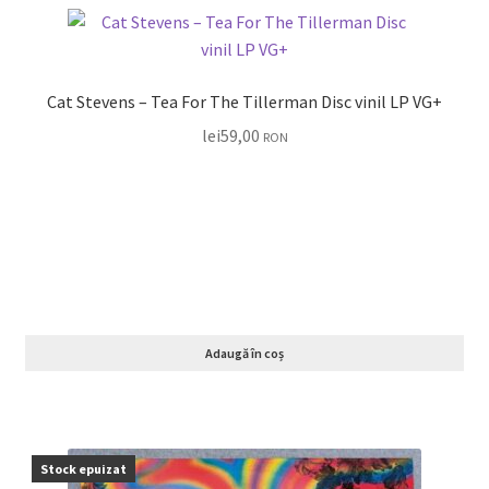
Cat Stevens – Tea For The Tillerman Disc vinil LP VG+
lei
59,00
RON
Adaugă în coș
Stock epuizat