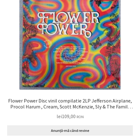
Flower Power Disc vinil compilatie 2LP Jefferson Airplane,
Procol Harum , Cream, Scott McKenzie, Sly & The Family
Stone, The Byrds, Joan Baez … VG+
lei
109,00
RON
Anunță-mă când revine