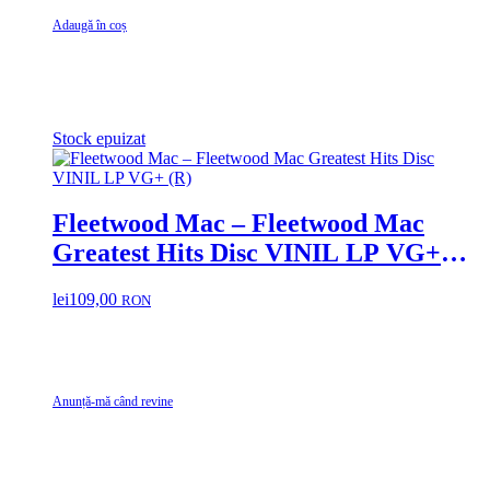
Adaugă în coș
Stock epuizat
Fleetwood Mac – Fleetwood Mac
Greatest Hits Disc VINIL LP VG+
(R)
lei
109,00
RON
Anunță-mă când revine