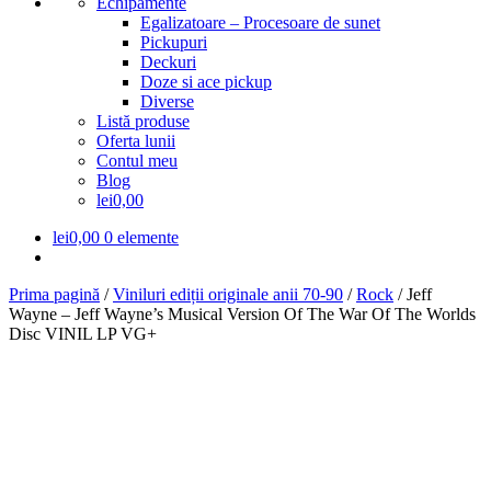
Echipamente
Egalizatoare – Procesoare de sunet
Pickupuri
Deckuri
Doze si ace pickup
Diverse
Listă produse
Oferta lunii
Contul meu
Blog
lei0,00
lei
0,00
0 elemente
Prima pagină
/
Viniluri ediții originale anii 70-90
/
Rock
/
Jeff
Wayne – Jeff Wayne’s Musical Version Of The War Of The Worlds
Disc VINIL LP VG+