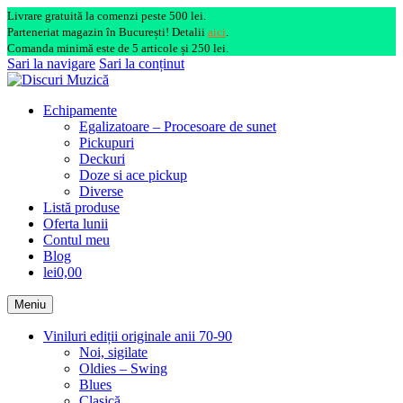
Livrare gratuită la comenzi peste 500 lei.
Parteneriat magazin în București! Detalii
aici
.
Comanda minimă este de 5 articole și 250 lei.
Sari la navigare
Sari la conținut
Echipamente
Egalizatoare – Procesoare de sunet
Pickupuri
Deckuri
Doze si ace pickup
Diverse
Listă produse
Oferta lunii
Contul meu
Blog
lei0,00
Meniu
Viniluri ediții originale anii 70-90
Noi, sigilate
Oldies – Swing
Blues
Clasică