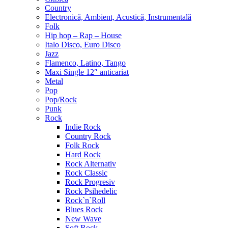
Country
Electronică, Ambient, Acustică, Instrumentală
Folk
Hip hop – Rap – House
Italo Disco, Euro Disco
Jazz
Flamenco, Latino, Tango
Maxi Single 12″ anticariat
Metal
Pop
Pop/Rock
Punk
Rock
Indie Rock
Country Rock
Folk Rock
Hard Rock
Rock Alternativ
Rock Classic
Rock Progresiv
Rock Psihedelic
Rock`n`Roll
Blues Rock
New Wave
Soft Rock