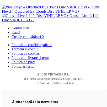
Pink
Floyd – Obscured By Clouds Disc VINIL LP VG+
Opus – Live Is Life
Disc VINIL LP VG+
Contul meu
Caută
Coș de cumpărături
0
Politică de confidențialitate
Termeni si conditii
Politica de cookies
Politica de livrare și retur
Politica de plată
Formular Retur
AUDIO VINTAGE S.R.L.
Jud. Timiș, Municipiul Timișoara, Strada Titan, nr. 4
CUI: 51415401 / J2025016743004
🎵 Abonează-te la newsletter