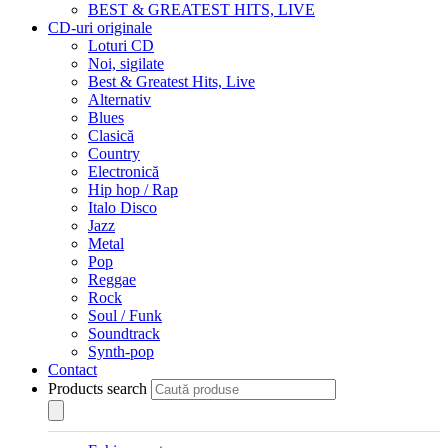
BEST & GREATEST HITS, LIVE
CD-uri originale
Loturi CD
Noi, sigilate
Best & Greatest Hits, Live
Alternativ
Blues
Clasică
Country
Electronică
Hip hop / Rap
Italo Disco
Jazz
Metal
Pop
Reggae
Rock
Soul / Funk
Soundtrack
Synth-pop
Contact
Products search