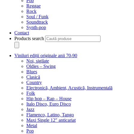
Pop
Reggae
Rock
Soul / Funk
Soundtrack
Synth-pop
Contact
Products search
Viniluri ediții originale anii 70-90
Noi, sigilate
Oldies – Swing
Blues
Clasică
Country
Electronică, Ambient, Acustică, Instrumentală
Folk
Hip hop – Rap – House
Italo Disco, Euro Disco
Jazz
Flamenco, Latino, Tango
Maxi Single 12″ anticariat
Metal
Pop