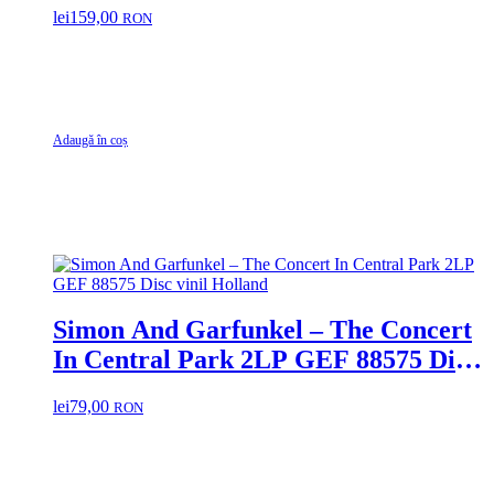
lei
159,00
RON
Adaugă în coș
Simon And Garfunkel – The Concert
In Central Park 2LP GEF 88575 Disc
vinil Holland
lei
79,00
RON