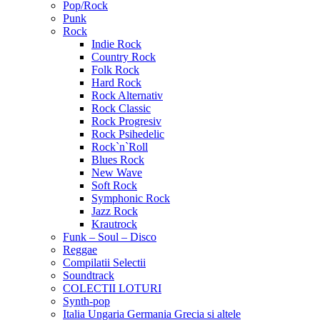
Pop/Rock
Punk
Rock
Indie Rock
Country Rock
Folk Rock
Hard Rock
Rock Alternativ
Rock Classic
Rock Progresiv
Rock Psihedelic
Rock`n`Roll
Blues Rock
New Wave
Soft Rock
Symphonic Rock
Jazz Rock
Krautrock
Funk – Soul – Disco
Reggae
Compilatii Selectii
Soundtrack
COLECTII LOTURI
Synth-pop
Italia Ungaria Germania Grecia si altele