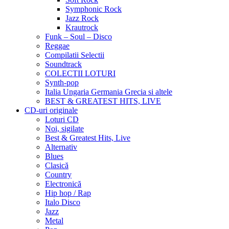
Symphonic Rock
Jazz Rock
Krautrock
Funk – Soul – Disco
Reggae
Compilatii Selectii
Soundtrack
COLECTII LOTURI
Synth-pop
Italia Ungaria Germania Grecia si altele
BEST & GREATEST HITS, LIVE
CD-uri originale
Loturi CD
Noi, sigilate
Best & Greatest Hits, Live
Alternativ
Blues
Clasică
Country
Electronică
Hip hop / Rap
Italo Disco
Jazz
Metal