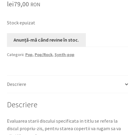
lei
79,00
RON
Stock epuizat
Categorii:
Pop
,
Pop/Rock
,
Synth-pop
Descriere
Descriere
Evaluarea starii discului specificata in titlu se refera la
discul propriu-zis, pentru starea copertii va rugam sa va