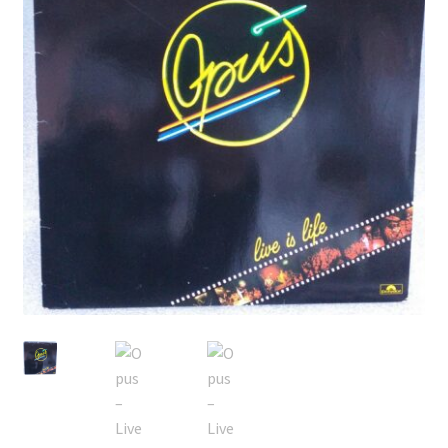
Echipamente
Listă produse
Oferta lunii
Contul meu
Blog
lei0,00