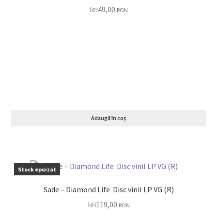
lei
49,00
RON
Adaugă în coș
Stock epuizat
Sade – Diamond Life Disc vinil LP VG (R)
lei
119,00
RON