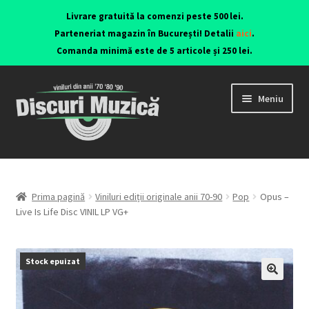
Livrare gratuită la comenzi peste 500 lei.
Parteneriat magazin în București! Detalii
aici
.
Comanda minimă este de 5 articole și 250 lei.
Meniu
Viniluri ediții originale anii 70-90
CD-uri originale
Prima pagină
Viniluri ediții originale anii 70-90
Pop
Opus –
Live Is Life Disc VINIL LP VG+
Contact
Stock epuizat
🔍