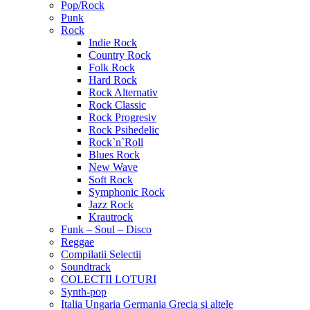
Pop/Rock
Punk
Rock
Indie Rock
Country Rock
Folk Rock
Hard Rock
Rock Alternativ
Rock Classic
Rock Progresiv
Rock Psihedelic
Rock`n`Roll
Blues Rock
New Wave
Soft Rock
Symphonic Rock
Jazz Rock
Krautrock
Funk – Soul – Disco
Reggae
Compilatii Selectii
Soundtrack
COLECTII LOTURI
Synth-pop
Italia Ungaria Germania Grecia si altele