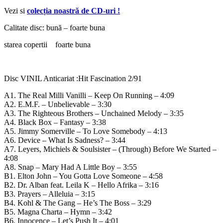
Vezi si
colecția noastră de CD-uri !
Calitate disc: bună – foarte buna
starea copertii foarte buna
Disc VINIL Anticariat :Hit Fascination 2/91
A1. The Real Milli Vanilli – Keep On Running – 4:09
A2. E.M.F. – Unbelievable – 3:30
A3. The Righteous Brothers – Unchained Melody – 3:35
A4. Black Box – Fantasy – 3:38
A5. Jimmy Somerville – To Love Somebody – 4:13
A6. Device – What Is Sadness? – 3:44
A7. Leyers, Michiels & Soulsister – (Through) Before We Started –
4:08
A8. Snap – Mary Had A Little Boy – 3:55
B1. Elton John – You Gotta Love Someone – 4:58
B2. Dr. Alban feat. Leila K – Hello Afrika – 3:16
B3. Prayers – Alleluia – 3:15
B4. Kohl & The Gang – He’s The Boss – 3:29
B5. Magna Charta – Hymn – 3:42
B6. Innocence – Let’s Push It – 4:01