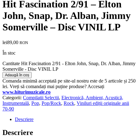
Hit Fascination 2/91 – Elton
John, Snap, Dr. Alban, Jimmy
Somerville – Disc VINIL LP
lei
89,00
RON
În stoc
Cantitate Hit Fascination 2/91 - Elton John, Snap, Dr. Alban, Jimmy
Somerville - Disc VINIL LP
Adaugă în coș
Comanda minimă acceptată pe site-ul nostru este de 5 articole și 250
lei. Vreți să comandați mai puține produse? Accesați
www.hiturimuzicale.ro
Categorii:
Compilatii Selectii
,
Electronică, Ambient, Acustică,
Instrumentală
,
Pop
,
Pop/Rock
,
Rock
,
Viniluri ediții originale anii
70-90
Descriere
Descriere