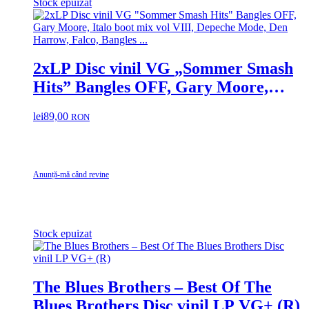
Stock epuizat
2xLP Disc vinil VG „Sommer Smash
Hits” Bangles OFF, Gary Moore,
Italo boot mix vol VIII, Depeche
lei
89,00
RON
Mode, Den Harrow, Falco, Bangles …
Anunță-mă când revine
Stock epuizat
The Blues Brothers – Best Of The
Blues Brothers Disc vinil LP VG+ (R)