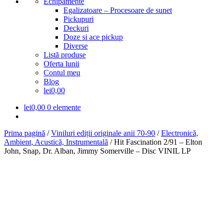
Echipamente
Egalizatoare – Procesoare de sunet
Pickupuri
Deckuri
Doze si ace pickup
Diverse
Listă produse
Oferta lunii
Contul meu
Blog
lei0,00
lei
0,00
0 elemente
Prima pagină
/
Viniluri ediții originale anii 70-90
/
Electronică,
Ambient, Acustică, Instrumentală
/
Hit Fascination 2/91 – Elton
John, Snap, Dr. Alban, Jimmy Somerville – Disc VINIL LP