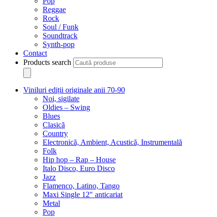
Pop
Reggae
Rock
Soul / Funk
Soundtrack
Synth-pop
Contact
Products search
Viniluri ediții originale anii 70-90
Noi, sigilate
Oldies – Swing
Blues
Clasică
Country
Electronică, Ambient, Acustică, Instrumentală
Folk
Hip hop – Rap – House
Italo Disco, Euro Disco
Jazz
Flamenco, Latino, Tango
Maxi Single 12″ anticariat
Metal
Pop