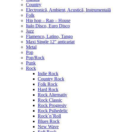
Country
Electronică, Ambient, Acustică, Instrumentală
Folk
Hip hop – Rap – House
Italo Disco, Euro Disco
Jazz
Flamenco, Latino, Tango
Maxi Single 12″ anticariat
Metal
Pop
Pop/Rock
Punk
Rock
Indie Rock
Country Rock
Folk Rock
Hard Rock
Rock Alternativ
Rock Classic
Rock Progresiv
Rock Psihedelic
Rock`n`Roll
Blues Rock
New Wave
Soft Rock