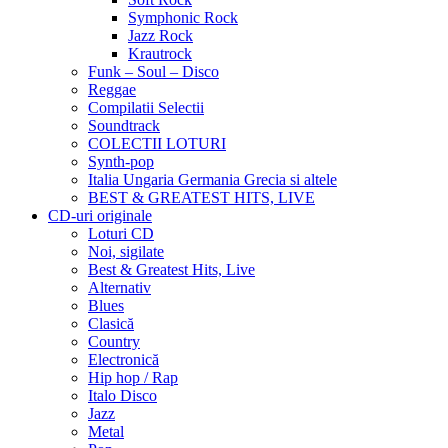
Symphonic Rock
Jazz Rock
Krautrock
Funk – Soul – Disco
Reggae
Compilatii Selectii
Soundtrack
COLECTII LOTURI
Synth-pop
Italia Ungaria Germania Grecia si altele
BEST & GREATEST HITS, LIVE
CD-uri originale
Loturi CD
Noi, sigilate
Best & Greatest Hits, Live
Alternativ
Blues
Clasică
Country
Electronică
Hip hop / Rap
Italo Disco
Jazz
Metal