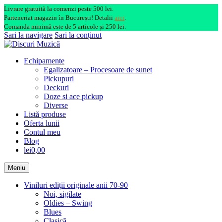
Livrare gratuită la comenzi peste 500 lei.
Parteneriat magazin în București! Detalii
aici
.
Comanda minimă este de 5 articole și 250 lei.
Sari la navigare
Sari la conținut
Echipamente
Egalizatoare – Procesoare de sunet
Pickupuri
Deckuri
Doze si ace pickup
Diverse
Listă produse
Oferta lunii
Contul meu
Blog
lei0,00
Meniu
Viniluri ediții originale anii 70-90
Noi, sigilate
Oldies – Swing
Blues
Clasică