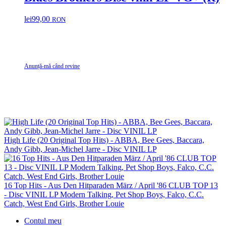
lei
99,00
RON
Anunță-mă când revine
High Life (20 Original Top Hits) - ABBA, Bee Gees, Baccara,
Andy Gibb, Jean-Michel Jarre - Disc VINIL LP
16 Top Hits - Aus Den Hitparaden März / April '86 CLUB TOP 13
- Disc VINIL LP Modern Talking, Pet Shop Boys, Falco, C.C.
Catch, West End Girls, Brother Louie
Contul meu