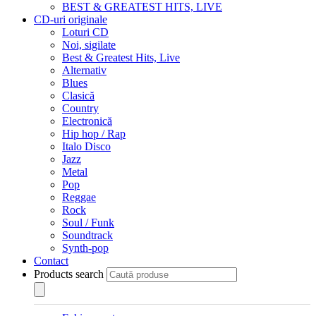
BEST & GREATEST HITS, LIVE
CD-uri originale
Loturi CD
Noi, sigilate
Best & Greatest Hits, Live
Alternativ
Blues
Clasică
Country
Electronică
Hip hop / Rap
Italo Disco
Jazz
Metal
Pop
Reggae
Rock
Soul / Funk
Soundtrack
Synth-pop
Contact
Products search