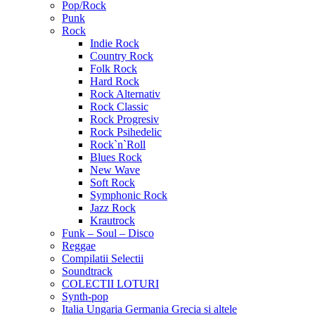
Pop/Rock
Punk
Rock
Indie Rock
Country Rock
Folk Rock
Hard Rock
Rock Alternativ
Rock Classic
Rock Progresiv
Rock Psihedelic
Rock`n`Roll
Blues Rock
New Wave
Soft Rock
Symphonic Rock
Jazz Rock
Krautrock
Funk – Soul – Disco
Reggae
Compilatii Selectii
Soundtrack
COLECTII LOTURI
Synth-pop
Italia Ungaria Germania Grecia si altele