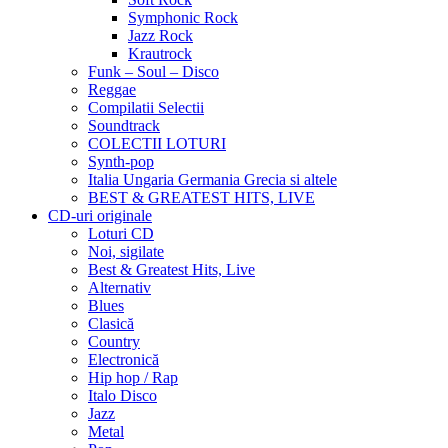
Symphonic Rock
Jazz Rock
Krautrock
Funk – Soul – Disco
Reggae
Compilatii Selectii
Soundtrack
COLECTII LOTURI
Synth-pop
Italia Ungaria Germania Grecia si altele
BEST & GREATEST HITS, LIVE
CD-uri originale
Loturi CD
Noi, sigilate
Best & Greatest Hits, Live
Alternativ
Blues
Clasică
Country
Electronică
Hip hop / Rap
Italo Disco
Jazz
Metal