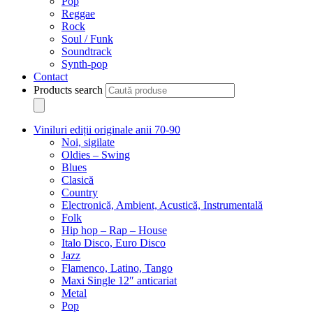
Pop
Reggae
Rock
Soul / Funk
Soundtrack
Synth-pop
Contact
Products search
Viniluri ediții originale anii 70-90
Noi, sigilate
Oldies – Swing
Blues
Clasică
Country
Electronică, Ambient, Acustică, Instrumentală
Folk
Hip hop – Rap – House
Italo Disco, Euro Disco
Jazz
Flamenco, Latino, Tango
Maxi Single 12″ anticariat
Metal
Pop