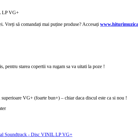
NIL LP VG+
lei. Vreți să comandați mai puține produse? Accesați
www.hiturimuzica
zis, pentru starea copertii va rugam sa va uitati la poze !
i superioare VG+ (foarte bun+) – chiar daca discul este ca si nou !
ter