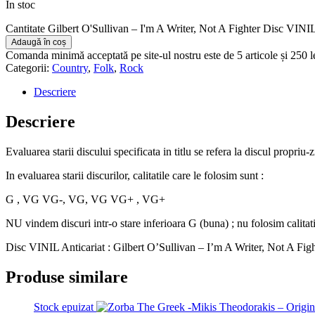
În stoc
Cantitate Gilbert O'Sullivan – I'm A Writer, Not A Fighter Disc VI
Adaugă în coș
Comanda minimă acceptată pe site-ul nostru este de 5 articole și 250 
Categorii:
Country
,
Folk
,
Rock
Descriere
Descriere
Evaluarea starii discului specificata in titlu se refera la discul propriu-
In evaluarea starii discurilor, calitatile care le folosim sunt :
G , VG VG-, VG, VG VG+ , VG+
NU vindem discuri intr-o stare inferioara G (buna) ; nu folosim calitat
Disc VINIL Anticariat : Gilbert O’Sullivan – I’m A Writer, Not A Figh
Produse similare
Stock epuizat