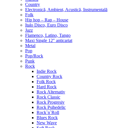
Country
Electronică, Ambient, Acustică, Instrumentală
Folk
Hip hop – Rap – House
Italo Disco, Euro Disco
Jazz
Flamenco, Latino, Tango
Maxi Single 12″ anticariat
Metal
Pop
Pop/Rock
Punk
Rock
Indie Rock
Country Rock
Folk Rock
Hard Rock
Rock Alternativ
Rock Classic
Rock Progresiv
Rock Psihedelic
Rock`n`Roll
Blues Rock
New Wave
Soft Rock