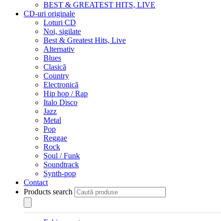
BEST & GREATEST HITS, LIVE
CD-uri originale
Loturi CD
Noi, sigilate
Best & Greatest Hits, Live
Alternativ
Blues
Clasică
Country
Electronică
Hip hop / Rap
Italo Disco
Jazz
Metal
Pop
Reggae
Rock
Soul / Funk
Soundtrack
Synth-pop
Contact
Products search