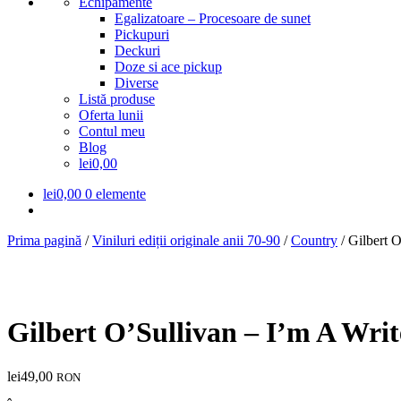
Echipamente
Egalizatoare – Procesoare de sunet
Pickupuri
Deckuri
Doze si ace pickup
Diverse
Listă produse
Oferta lunii
Contul meu
Blog
lei0,00
lei
0,00
0 elemente
Prima pagină
/
Viniluri ediții originale anii 70-90
/
Country
/
Gilbert 
Gilbert O’Sullivan – I’m A Wri
lei
49,00
RON