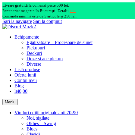
Livrare gratuită la comenzi peste 500 lei.
Parteneriat magazin în București! Detalii
aici
.
Comanda minimă este de 5 articole și 250 lei.
Sari la navigare
Sari la conținut
Echipamente
Egalizatoare – Procesoare de sunet
Pickupuri
Deckuri
Doze si ace pickup
Diverse
Listă produse
Oferta lunii
Contul meu
Blog
lei0,00
Meniu
Viniluri ediții originale anii 70-90
Noi, sigilate
Oldies – Swing
Blues
Clasică