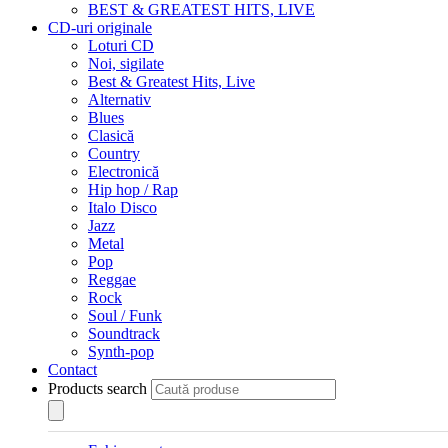
BEST & GREATEST HITS, LIVE
CD-uri originale
Loturi CD
Noi, sigilate
Best & Greatest Hits, Live
Alternativ
Blues
Clasică
Country
Electronică
Hip hop / Rap
Italo Disco
Jazz
Metal
Pop
Reggae
Rock
Soul / Funk
Soundtrack
Synth-pop
Contact
Products search