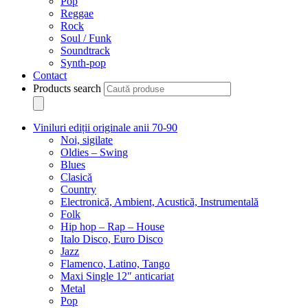
Pop
Reggae
Rock
Soul / Funk
Soundtrack
Synth-pop
Contact
Products search
Viniluri ediții originale anii 70-90
Noi, sigilate
Oldies – Swing
Blues
Clasică
Country
Electronică, Ambient, Acustică, Instrumentală
Folk
Hip hop – Rap – House
Italo Disco, Euro Disco
Jazz
Flamenco, Latino, Tango
Maxi Single 12″ anticariat
Metal
Pop