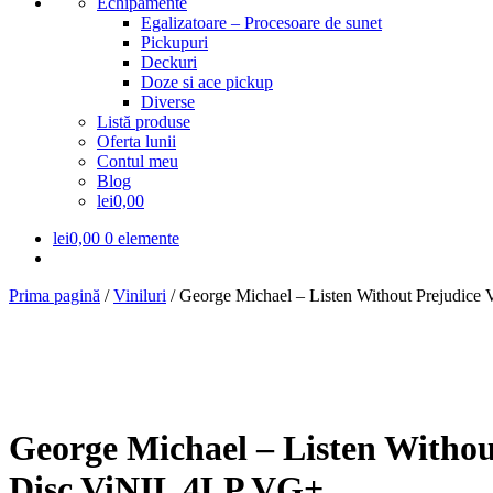
Echipamente
Egalizatoare – Procesoare de sunet
Pickupuri
Deckuri
Doze si ace pickup
Diverse
Listă produse
Oferta lunii
Contul meu
Blog
lei0,00
lei
0,00
0 elemente
Prima pagină
/
Viniluri
/
George Michael – Listen Without Prejudic
George Michael – Listen Withou
Disc ViNIL 4LP VG+