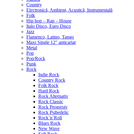
Country
Electronică, Ambient, Acustică, Instrumentală
Folk
Hip hop – Rap – House
Italo Disco, Euro Disco
Jazz
Flamenco, Latino, Tango
Maxi Single 12″ anticariat
Metal
Pop
Pop/Rock
Punk
Rock
Indie Rock
Country Rock
Folk Rock
Hard Rock
Rock Alternativ
Rock Classic
Rock Progresiv
Rock Psihedelic
Rock`n`Roll
Blues Rock
New Wave
Soft Rock