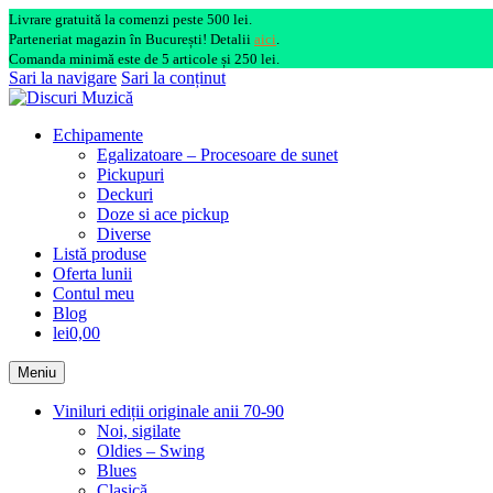
Livrare gratuită la comenzi peste 500 lei.
Parteneriat magazin în București! Detalii
aici
.
Comanda minimă este de 5 articole și 250 lei.
Sari la navigare
Sari la conținut
Echipamente
Egalizatoare – Procesoare de sunet
Pickupuri
Deckuri
Doze si ace pickup
Diverse
Listă produse
Oferta lunii
Contul meu
Blog
lei0,00
Meniu
Viniluri ediții originale anii 70-90
Noi, sigilate
Oldies – Swing
Blues
Clasică