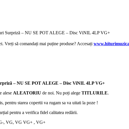
Viniluri Surpriză – NU SE POT ALEGE – Disc ViNIL 4LP VG+
lei. Vreți să comandați mai puține produse? Accesați
www.hiturimuzica
ri Surpriză – NU SE POT ALEGE – Disc ViNIL 4LP VG+
te alese
ALEATORIU
de noi. Nu poți alege
TITLURILE
.
zis, pentru starea copertii va rugam sa va uitati la poze !
țial pentru a verifica fidel calitatea redării.
 VG VG-, VG, VG VG+ , VG+