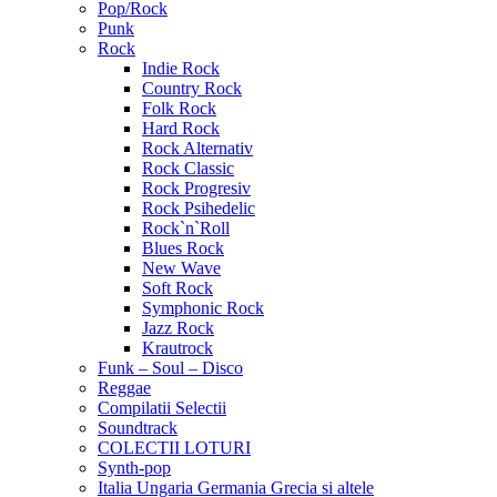
Pop/Rock
Punk
Rock
Indie Rock
Country Rock
Folk Rock
Hard Rock
Rock Alternativ
Rock Classic
Rock Progresiv
Rock Psihedelic
Rock`n`Roll
Blues Rock
New Wave
Soft Rock
Symphonic Rock
Jazz Rock
Krautrock
Funk – Soul – Disco
Reggae
Compilatii Selectii
Soundtrack
COLECTII LOTURI
Synth-pop
Italia Ungaria Germania Grecia si altele