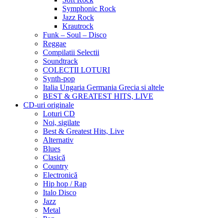
Symphonic Rock
Jazz Rock
Krautrock
Funk – Soul – Disco
Reggae
Compilatii Selectii
Soundtrack
COLECTII LOTURI
Synth-pop
Italia Ungaria Germania Grecia si altele
BEST & GREATEST HITS, LIVE
CD-uri originale
Loturi CD
Noi, sigilate
Best & Greatest Hits, Live
Alternativ
Blues
Clasică
Country
Electronică
Hip hop / Rap
Italo Disco
Jazz
Metal