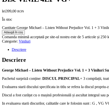
lei
399,00
RON
În stoc
Cantitate George Michael – Listen Without Prejudice Vol. 1 + 3 
Adaugă în coș
Comanda minimă acceptată pe site-ul nostru este de 5 articole și 250 
Categorie:
Viniluri
Descriere
Descriere
George Michael – Listen Without Prejudice Vol. 1 + 3 Vinilu
Pachetul surpriză conține:
DISCUL PRINCIPAL
+ 3 compilații, toa
Evaluarea starii discului specificata in titlu se refera la discul propriu-
Discul a fost curățat cu o mașină profesională și ascultat integral sau par
In evaluarea starii discurilor, calitatile care le folosim sunt : G ,