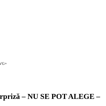
P VG+
i Surpriză – NU SE POT ALEGE –