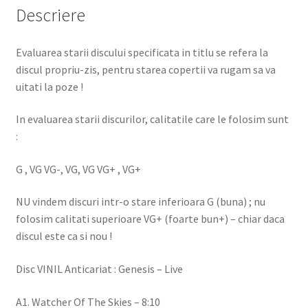
Descriere
Evaluarea starii discului specificata in titlu se refera la
discul propriu-zis, pentru starea copertii va rugam sa va
uitati la poze !
In evaluarea starii discurilor, calitatile care le folosim sunt
:
G , VG VG-, VG, VG VG+ , VG+
NU vindem discuri intr-o stare inferioara G (buna) ; nu
folosim calitati superioare VG+ (foarte bun+) – chiar daca
discul este ca si nou !
Disc VINIL Anticariat : Genesis – Live
A1. Watcher Of The Skies – 8:10