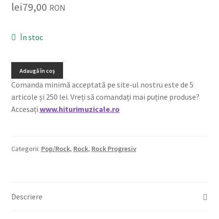
lei
79,00
RON
În stoc
Adaugă în coș
Comanda minimă acceptată pe site-ul nostru este de 5
articole și 250 lei. Vreți să comandați mai puține produse?
Accesați
www.hiturimuzicale.ro
Categorii:
Pop/Rock
,
Rock
,
Rock Progresiv
Descriere