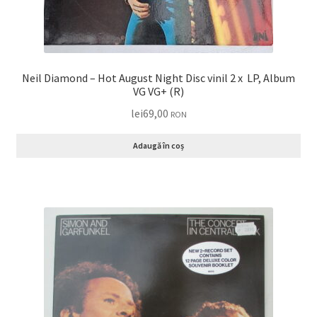
Neil Diamond – Hot August Night Disc vinil 2 x LP, Album
VG VG+ (R)
lei
69,00
RON
Adaugă în coș