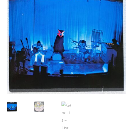
Echipamente
Listă produse
Oferta lunii
Contul meu
Blog
lei0,00