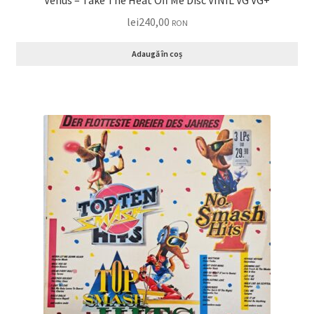
Venus – Take The Heat Off Me Disc VINIL VG VG+
lei
240,00
RON
Adaugă în coș