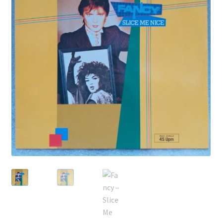
Echipamente
Listă produse
Oferta lunii
Contul meu
Blog
lei0,00