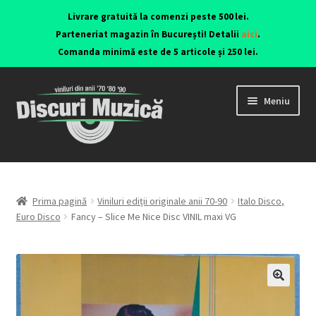
Livrare gratuită la comenzi peste 500 lei.
Parteneriat magazin în București! Detalii
aici
.
Comanda minimă este de 5 articole și 250 lei.
Meniu
Viniluri ediții originale anii 70-90
CD-uri originale
Prima pagină
Viniluri ediții originale anii 70-90
Italo Disco,
Euro Disco
Fancy – Slice Me Nice Disc VINIL maxi VG
Contact
🔍