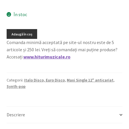
În stoc
Adaugă în coș
Comanda minimă acceptată pe site-ul nostru este de 5
articole și 250 lei. Vreți să comandați mai puține produse?
Accesați
www.hiturimuzicale.ro
Categorii:
Italo Disco, Euro Disco
,
Maxi Single 12" anticariat
,
Synth-pop
Descriere