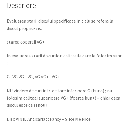
Descriere
Evaluarea starii discului specificata in titlu se refera la
discul propriu-zis,
starea copertii VG+
In evaluarea starii discurilor, calitatile care le folosim sunt
:
G , VG VG-, VG, VG VG+ , VG+
NU vindem discuri intr-o stare inferioara G (buna) ; nu
folosim calitati superioare VG+ (foarte bun+) – chiar daca
discul este ca si nou !
Disc VINIL Anticariat : Fancy – Slice Me Nice