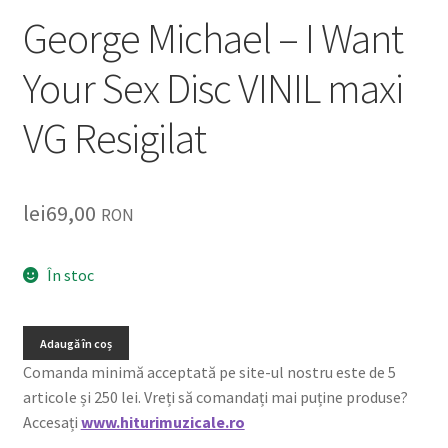
George Michael – I Want
Your Sex Disc VINIL maxi
VG Resigilat
lei
69,00
RON
În stoc
Adaugă în coș
Comanda minimă acceptată pe site-ul nostru este de 5
articole și 250 lei. Vreți să comandați mai puține produse?
Accesați
www.hiturimuzicale.ro