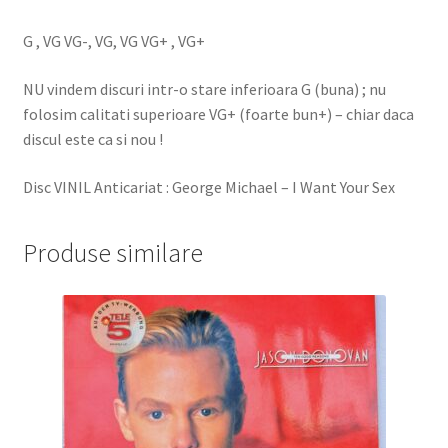
G , VG VG-, VG, VG VG+ , VG+
NU vindem discuri intr-o stare inferioara G (buna) ; nu
folosim calitati superioare VG+ (foarte bun+) – chiar daca
discul este ca si nou !
Disc VINIL Anticariat : George Michael – I Want Your Sex
Produse similare