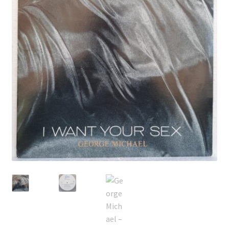
Echipamente
Listă produse
Oferta lunii
Contul meu
Blog
lei0,00