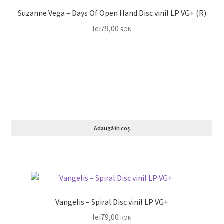
Suzanne Vega ‎– Days Of Open Hand Disc vinil LP VG+ (R)
lei
79,00
RON
Adaugă în coș
Vangelis – Spiral Disc vinil LP VG+
lei
79,00
RON