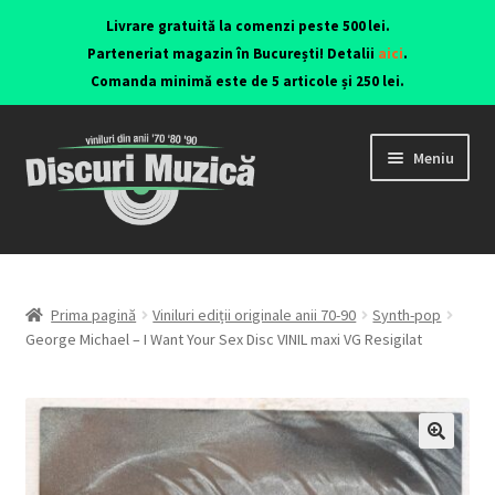
Livrare gratuită la comenzi peste 500 lei.
Parteneriat magazin în București! Detalii
aici
.
Comanda minimă este de 5 articole și 250 lei.
Meniu
Viniluri ediții originale anii 70-90
CD-uri originale
Prima pagină
Viniluri ediții originale anii 70-90
Synth-pop
George Michael – I Want Your Sex Disc VINIL maxi VG Resigilat
Contact
🔍