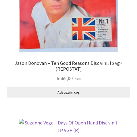
Jason Donovan – Ten Good Reasons Disc vinil lp vg+
(REPOSTAT)
lei
69,00
RON
Adaugă în coș