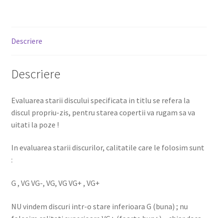
Descriere
Descriere
Evaluarea starii discului specificata in titlu se refera la
discul propriu-zis, pentru starea copertii va rugam sa va
uitati la poze !
In evaluarea starii discurilor, calitatile care le folosim sunt
:
G , VG VG-, VG, VG VG+ , VG+
NU vindem discuri intr-o stare inferioara G (buna) ; nu