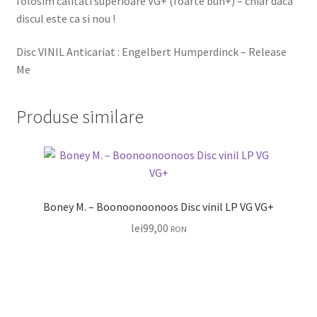
folosim calitati superioare VG+ (foarte bun+) – chiar daca
discul este ca si nou !
Disc VINIL Anticariat : Engelbert Humperdinck – Release
Me
Produse similare
Boney M. – Boonoonoonoos Disc vinil LP VG VG+
lei
99,00
RON