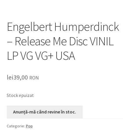
Listă produse
Oferta lunii
Engelbert Humperdinck
Contul meu
– Release Me Disc VINIL
Blog
LP VG VG+ USA
lei0,00
lei
39,00
RON
Stock epuizat
Categorie:
Pop