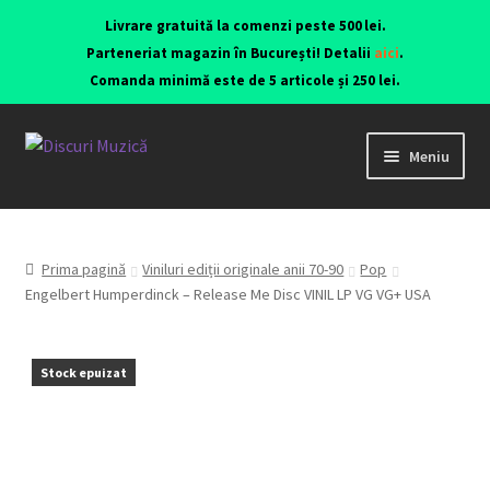
Livrare gratuită la comenzi peste 500 lei.
Parteneriat magazin în București! Detalii
aici
.
Comanda minimă este de 5 articole și 250 lei.
Meniu
Viniluri ediții originale anii 70-90
CD-uri originale
Prima pagină
Viniluri ediții originale anii 70-90
Pop
Engelbert Humperdinck – Release Me Disc VINIL LP VG VG+ USA
Contact
Stock epuizat
Echipamente