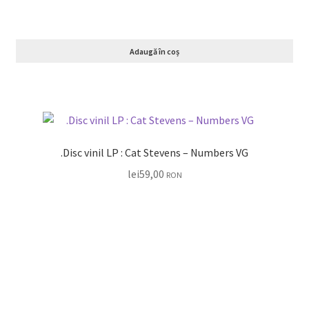
Adaugă în coș
.Disc vinil LP : Cat Stevens – Numbers VG
lei
59,00
RON